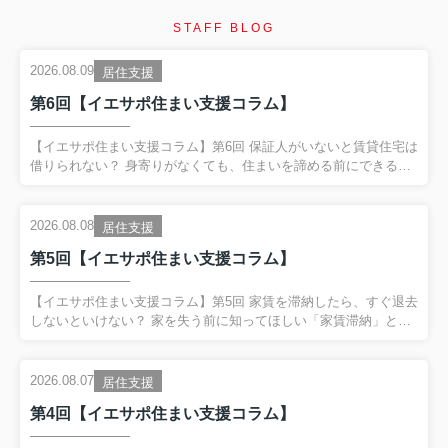
STAFF BLOG
2026.08.09
居住支援
第6回【イエサポ住まい支援コラム】
【イエサポ住まい支援コラム】第6回 保証人がいないと賃貸住宅は
借りられない？ 身寄りがなくても、住まいを諦める前にできるこ
と 前回の振り返り 第5回では、 「家賃を滞納したら、すぐ退去し
ないといけない？」 というテーマを取り上げました。 家賃滞納
は、 単なるお金の問題ではない場合があります。 失業や病気、生
2026.08.08
居住支援
活状況の変化など、 その背景に別の困りごとが隠れていることが
第5回【イエサポ住まい支援コラム】
あります。 だからこそ、 家賃滞納を責めるだけではなく、 「住
まいを失うサイン」として早く気付くこと が大切だとお伝えしま
した。 今回は、住まい相談の現場で非常によく聞く、 「保証人が
【イエサポ住まい支援コラム】第5回 家賃を滞納したら、すぐ退去
いないと賃貸住宅は借りられないの？」 という疑問...
しないといけない？ 家を失う前に知ってほしい「家賃滞納」とい
うサイン 前回の振り返り 第4回では、 「生活保護を受けると賃貸
住宅は借りられない？」 というテーマを取り上げました。 生活保
護を受給していることだけで、 賃貸住宅を借りられないわけでは
2026.08.07
居住支援
ありません。 一方で、 保証会社や初期費用、家賃、緊急連絡先な
第4回【イエサポ住まい支援コラム】
ど、 入居までに整理が必要なケースがあります。 そして何より大
切なのが、 困ってからではなく、困り始めた段階で相談するこ