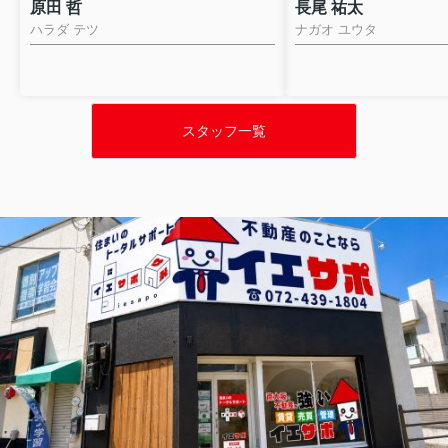
原田 哲
長尾 祐太
ハラダ テツ
ナガオ ユウタ
スタッフ一覧