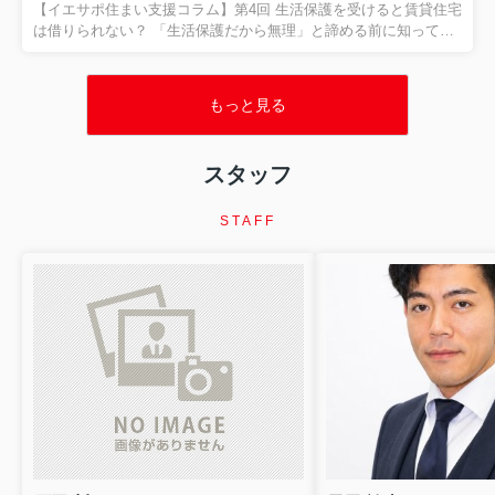
と。 今回は、その代表的なサインである、 「家賃滞納」 につい
【イエサポ住まい支援コラム】第4回 生活保護を受けると賃貸住宅
てお話しします。 家賃を滞納したら、すぐに退去...
は借りられない？ 「生活保護だから無理」と諦める前に知ってほ
しいこと 前回の振り返り 第3回では、 「高齢者はなぜ賃貸住宅を
借りにくいのか？」 についてお伝えしました。 高齢だからという
理由だけではなく、 「何かあったときに誰が対応するのか」 とい
もっと見る
う大家さん側の不安が、住まい探しを難しくしているケースがあ
ります。 そのため、保証会社や支援機関、居住支援法人などが関
わり、 「大家さんが一人で抱え込まなくていい環境」 をつくるこ
スタッフ
とが大切だとお伝えしました。 今回は、住まい相談の現場でも非
常に多い、 「生活保護を受けると賃貸住宅は借りられ...
STAFF