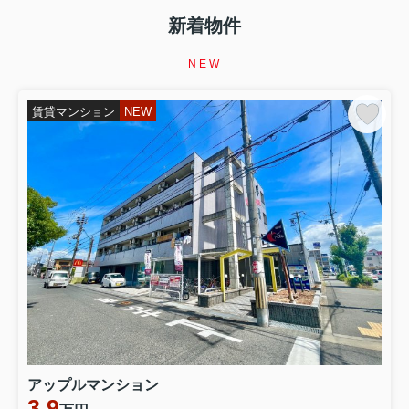
【イエサポ住まい支援コラム】第5回 家賃を滞納した
ら、すぐ退去しないといけない？ 家を失う前に知ってほ
新着物件
しい「家賃滞納」というサイン 前回の振り返り 第4回で
は、 「生活保護を受けると賃貸住宅は借りられない？」
NEW
というテーマを取り上げました。 生活保護を受給してい
ることだけで、 賃貸住...
賃貸マンション
NEW
2026.08.07
第4回【イエサポ住まい支援コラム】
【イエサポ住まい支援コラム】第4回 生活保護を受ける
と賃貸住宅は借りられない？ 「生活保護だから無理」と
諦める前に知ってほしいこと 前回の振り返り 第3回で
は、 「高齢者はなぜ賃貸住宅を借りにくいのか？」 につ
いてお伝えしました。 高齢だからという理由だけではな
く、 「何かあったとき...
2026.08.02
第2回【イエサポ住まい支援コラム】
【イエサポ住まい支援コラム】第2回 住宅セーフティネ
ット制度とは？ 「住まいに困ったとき、誰が支えてくれ
るの？」 前回の振り返り 第1回では、貝塚市社会福祉協
アップルマンション
議会様で行った講演をもとに、 「住まいを失ってからで
3.9
はなく、住まいを失う前に相談することが大切」 という