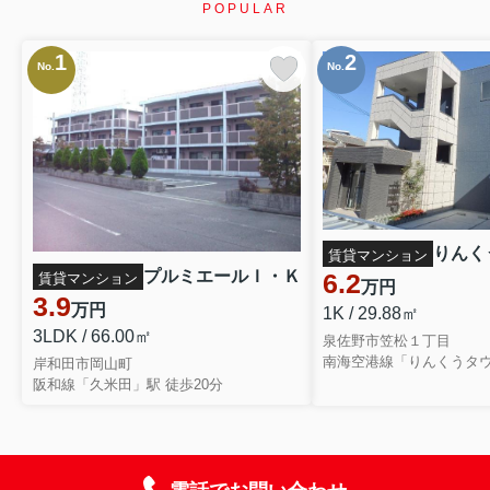
POPULAR
1
2
No.
No.
りんく
賃貸マンション
プルミエールＩ・Ｋ
6.2
賃貸マンション
万円
3.9
万円
1K / 29.88㎡
3LDK / 66.00㎡
泉佐野市笠松１丁目
南海空港線「りんくうタウ
岸和田市岡山町
阪和線「久米田」駅 徒歩20分