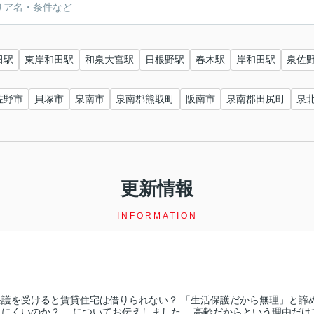
田駅
東岸和田駅
和泉大宮駅
日根野駅
春木駅
岸和田駅
泉佐
佐野市
貝塚市
泉南市
泉南郡熊取町
阪南市
泉南郡田尻町
泉
更新情報
INFORMATION
保護を受けると賃貸住宅は借りられない？ 「生活保護だから無理」と諦
にくいのか？」 についてお伝えしました。 高齢だからという理由だけで