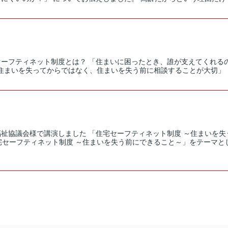
セーフティネット制度とは？ 「住まいに困ったとき、誰が支えてくれるの
住まいを失ってからではなく、住まいを失う前に相談することが大切」 と
福祉協議会様で講演しました 「住宅セーフティネット制度 ～住まいを失
宅セーフティネット制度 ～住まいを失う前にできること～」をテーマと