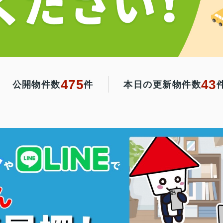
475
43
公開物件数
件
本日の更新物件数