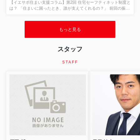
ついて、現場の経験をもとにお伝えします。 「高齢だから断られ
【イエサポ住まい支援コラム】第2回 住宅セーフティネット制度と
た」 本当に年齢だけが理由なのでしょうか？ 「75歳だから...
は？ 「住まいに困ったとき、誰が支えてくれるの？」 前回の振り
返り 第1回では、貝塚市社会福祉協議会様で行った講演をもとに、
「住まいを失ってからではなく、住まいを失う前に相談すること
が大切」 というテーマでお話ししました。 住所不定高齢者、DV
もっと見る
避難、ゴミ屋敷の事例からも分かるように、住まいは生活の土台
です。 今回は、その土台を地域で支える仕組みである住宅セーフ
ティネット制度について、分かりやすくご紹介します。 住宅セー
スタッフ
フティネット制度とは？ 「住まいに困る人」を地域全体で支える
制度です 「住宅セーフティネット制度」という言葉を...
STAFF