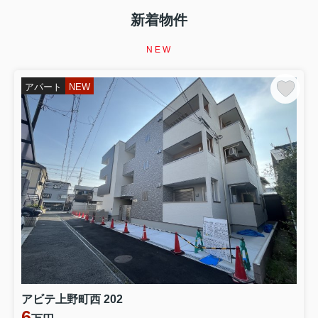
第1回【イエサポ住まい支援コラム】
新着物件
【イエサポ住まい支援コラム】第1回 社会福祉協議会様
で講演しました 「住宅セーフティネット制度 ～住まいを
NEW
失う前にできること～」 先日、貝塚市社会福祉協議会様
で、職員の皆さまを対象に「住宅セーフティネット制度
～住まいを失う前にできること～」をテーマとした講演
アパート
NEW
を行いました。講演では、住まいを失...
アビテ上野町西 202
6