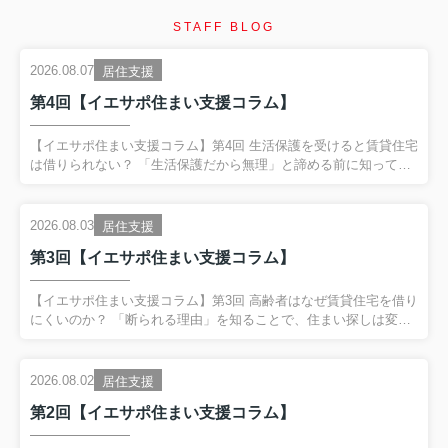
STAFF BLOG
2026.08.07
居住支援
第4回【イエサポ住まい支援コラム】
【イエサポ住まい支援コラム】第4回 生活保護を受けると賃貸住宅
は借りられない？ 「生活保護だから無理」と諦める前に知ってほ
しいこと 前回の振り返り 第3回では、 「高齢者はなぜ賃貸住宅を
借りにくいのか？」 についてお伝えしました。 高齢だからという
理由だけではなく、 「何かあったときに誰が対応するのか」 とい
2026.08.03
居住支援
う大家さん側の不安が、住まい探しを難しくしているケースがあ
第3回【イエサポ住まい支援コラム】
ります。 そのため、保証会社や支援機関、居住支援法人などが関
わり、 「大家さんが一人で抱え込まなくていい環境」 をつくるこ
とが大切だとお伝えしました。 今回は、住まい相談の現場でも非
【イエサポ住まい支援コラム】第3回 高齢者はなぜ賃貸住宅を借り
常に多い、 「生活保護を受けると賃貸住宅は借りられ...
にくいのか？ 「断られる理由」を知ることで、住まい探しは変わ
ります 前回の振り返り 第2回では、「住宅セーフティネット制
度」と「居住支援法人」についてご紹介しました。 住まいに困る
方を地域全体で支える制度があり、その制度を活用するために
2026.08.02
居住支援
は、行政・福祉・医療・不動産が連携することが大切だというお
第2回【イエサポ住まい支援コラム】
話をしました。 今回は、私たちが日々もっとも多く相談を受ける
テーマの一つ、 「高齢者はなぜ賃貸住宅を借りにくいのか？」 に