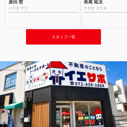
原田 哲
長尾 祐太
ハラダ テツ
ナガオ ユウタ
スタッフ一覧