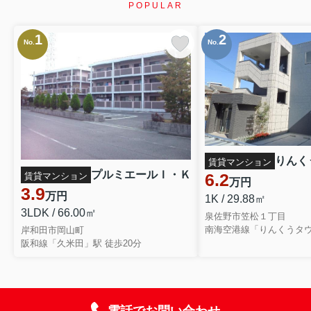
POPULAR
1
2
No.
No.
りんく
賃貸マンション
プルミエールＩ・Ｋ
6.2
賃貸マンション
万円
3.9
万円
1K / 29.88㎡
3LDK / 66.00㎡
泉佐野市笠松１丁目
南海空港線「りんくうタウ
岸和田市岡山町
阪和線「久米田」駅 徒歩20分