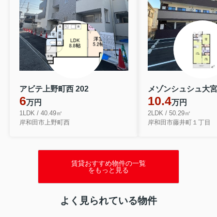
アビテ上野町西 202
メゾンシュシュ大
6
10.4
万円
万円
1LDK / 40.49㎡
2LDK / 50.29㎡
岸和田市上野町西
岸和田市藤井町１丁目
賃貸おすすめ物件の一覧
をもっと見る
よく見られている物件