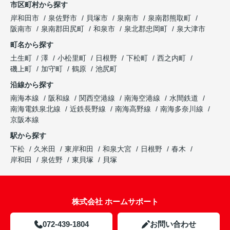
市区町村から探す
岸和田市
泉佐野市
貝塚市
泉南市
泉南郡熊取町
阪南市
泉南郡田尻町
和泉市
泉北郡忠岡町
泉大津市
町名から探す
土生町
澤
小松里町
日根野
下松町
西之内町
磯上町
加守町
鶴原
池尻町
沿線から探す
南海本線
阪和線
関西空港線
南海空港線
水間鉄道
南海電鉄泉北線
近鉄長野線
南海高野線
南海多奈川線
京阪本線
駅から探す
下松
久米田
東岸和田
和泉大宮
日根野
春木
岸和田
泉佐野
東貝塚
貝塚
株式会社 ホームサポート
072-439-1804
お問い合わせ