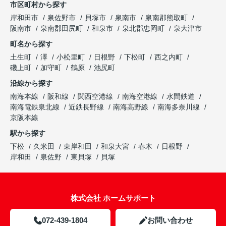
市区町村から探す
岸和田市
泉佐野市
貝塚市
泉南市
泉南郡熊取町
阪南市
泉南郡田尻町
和泉市
泉北郡忠岡町
泉大津市
町名から探す
土生町
澤
小松里町
日根野
下松町
西之内町
磯上町
加守町
鶴原
池尻町
沿線から探す
南海本線
阪和線
関西空港線
南海空港線
水間鉄道
南海電鉄泉北線
近鉄長野線
南海高野線
南海多奈川線
京阪本線
駅から探す
下松
久米田
東岸和田
和泉大宮
春木
日根野
岸和田
泉佐野
東貝塚
貝塚
株式会社 ホームサポート
072-439-1804
お問い合わせ