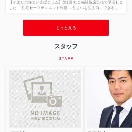
フティネット制度とは？ 「住まいに困る人」を地域全体で支える
【イエサポ住まい支援コラム】第1回 社会福祉協議会様で講演しま
制度です 「住宅セーフティネット制度」という言葉を...
した 「住宅セーフティネット制度 ～住まいを失う前にできること
～」 先日、貝塚市社会福祉協議会様で、職員の皆さまを対象に
「住宅セーフティネット制度 ～住まいを失う前にできること～」
をテーマとした講演を行いました。講演では、住まいを失うリス
もっと見る
クを抱えた方への支援や、地域で連携することの大切さについ
て、実際の現場で経験した事例を交えながらお話ししました。 今
回の記事は講演の報告ではありません。 講演を通して改めて感じ
スタッフ
た、 「住まいを失ってからではなく、住まいを失う前に相談する
ことの大切さ」 について、現場での経験をもとにお伝えします。
...
STAFF