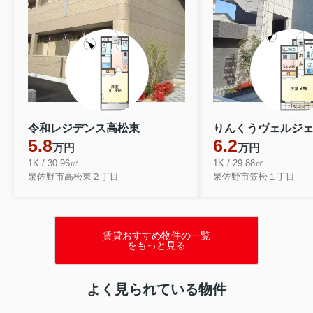
令和レジデンス高松東
りんくうヴェルジ
5.8
6.2
万円
万円
1K / 30.96㎡
1K / 29.88㎡
泉佐野市高松東２丁目
泉佐野市笠松１丁目
賃貸おすすめ物件の一覧
をもっと見る
よく見られている物件