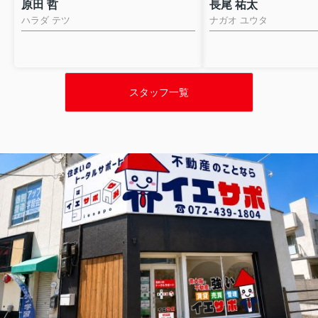
原田 哲
長尾 祐太
ハラダ テツ
ナガオ ユウタ
スタッフ一覧