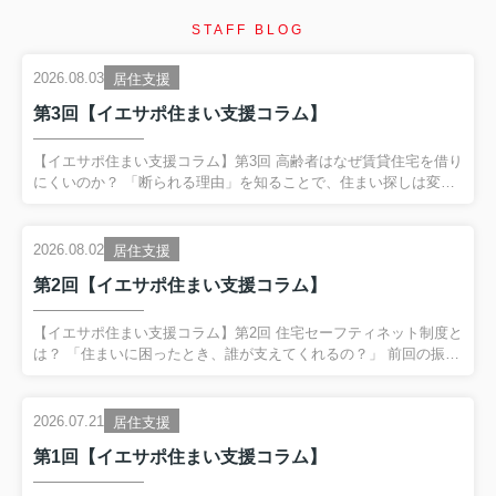
STAFF BLOG
2026.08.03
居住支援
第3回【イエサポ住まい支援コラム】
【イエサポ住まい支援コラム】第3回 高齢者はなぜ賃貸住宅を借り
にくいのか？ 「断られる理由」を知ることで、住まい探しは変わ
ります 前回の振り返り 第2回では、「住宅セーフティネット制
度」と「居住支援法人」についてご紹介しました。 住まいに困る
方を地域全体で支える制度があり、その制度を活用するために
2026.08.02
居住支援
は、行政・福祉・医療・不動産が連携することが大切だというお
第2回【イエサポ住まい支援コラム】
話をしました。 今回は、私たちが日々もっとも多く相談を受ける
テーマの一つ、 「高齢者はなぜ賃貸住宅を借りにくいのか？」 に
ついて、現場の経験をもとにお伝えします。 「高齢だから断られ
【イエサポ住まい支援コラム】第2回 住宅セーフティネット制度と
た」 本当に年齢だけが理由なのでしょうか？ 「75歳だから...
は？ 「住まいに困ったとき、誰が支えてくれるの？」 前回の振り
返り 第1回では、貝塚市社会福祉協議会様で行った講演をもとに、
「住まいを失ってからではなく、住まいを失う前に相談すること
が大切」 というテーマでお話ししました。 住所不定高齢者、DV
2026.07.21
居住支援
避難、ゴミ屋敷の事例からも分かるように、住まいは生活の土台
第1回【イエサポ住まい支援コラム】
です。 今回は、その土台を地域で支える仕組みである住宅セーフ
ティネット制度について、分かりやすくご紹介します。 住宅セー