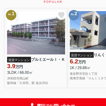
POPULAR
1
2
No.
No.
りんく
賃貸マンション
プルミエールＩ・Ｋ
6.2
賃貸マンション
万円
3.9
万円
1K / 29.88㎡
3LDK / 66.00㎡
泉佐野市笠松１丁目
南海空港線「りんくうタウ
岸和田市岡山町
阪和線「久米田」駅 徒歩20分