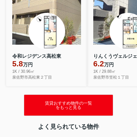
令和レジデンス高松東
りんくうヴェルジ
5.8
6.2
万円
万円
1K / 30.96㎡
1K / 29.88㎡
泉佐野市高松東２丁目
泉佐野市笠松１丁目
賃貸おすすめ物件の一覧
をもっと見る
よく見られている物件