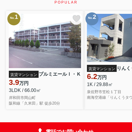
POPULAR
1
2
No.
No.
りんく
賃貸マンション
プルミエールＩ・Ｋ
6.2
賃貸マンション
万円
3.9
万円
1K / 29.88㎡
3LDK / 66.00㎡
泉佐野市笠松１丁目
南海空港線「りんくうタウ
岸和田市岡山町
阪和線「久米田」駅 徒歩20分