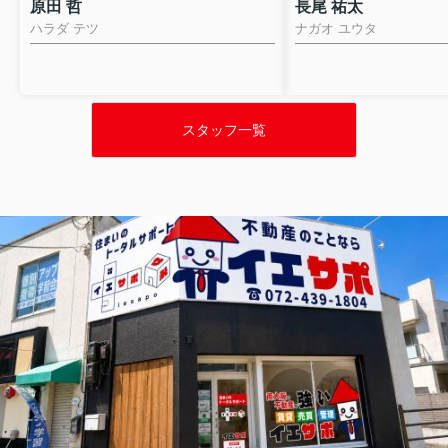
原田 哲
長尾 祐太
ハラダ テツ
ナガオ ユウタ
スタッフ一覧