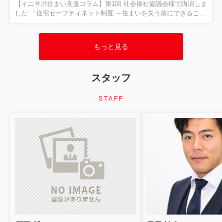
フティネット制度とは？ 「住まいに困る人」を地域全体で支える
【イエサポ住まい支援コラム】第1回 社会福祉協議会様で講演しま
制度です 「住宅セーフティネット制度」という言葉を...
した 「住宅セーフティネット制度 ～住まいを失う前にできること
～」 先日、貝塚市社会福祉協議会様で、職員の皆さまを対象に
「住宅セーフティネット制度 ～住まいを失う前にできること～」
をテーマとした講演を行いました。講演では、住まいを失うリス
もっと見る
クを抱えた方への支援や、地域で連携することの大切さについ
て、実際の現場で経験した事例を交えながらお話ししました。 今
回の記事は講演の報告ではありません。 講演を通して改めて感じ
スタッフ
た、 「住まいを失ってからではなく、住まいを失う前に相談する
ことの大切さ」 について、現場での経験をもとにお伝えします。
...
STAFF