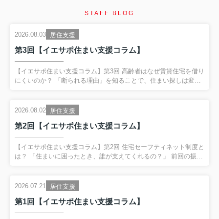
STAFF BLOG
2026.08.03
居住支援
第3回【イエサポ住まい支援コラム】
【イエサポ住まい支援コラム】第3回 高齢者はなぜ賃貸住宅を借り
にくいのか？ 「断られる理由」を知ることで、住まい探しは変わ
ります 前回の振り返り 第2回では、「住宅セーフティネット制
度」と「居住支援法人」についてご紹介しました。 住まいに困る
方を地域全体で支える制度があり、その制度を活用するために
2026.08.02
居住支援
は、行政・福祉・医療・不動産が連携することが大切だというお
第2回【イエサポ住まい支援コラム】
話をしました。 今回は、私たちが日々もっとも多く相談を受ける
テーマの一つ、 「高齢者はなぜ賃貸住宅を借りにくいのか？」 に
ついて、現場の経験をもとにお伝えします。 「高齢だから断られ
【イエサポ住まい支援コラム】第2回 住宅セーフティネット制度と
た」 本当に年齢だけが理由なのでしょうか？ 「75歳だから...
は？ 「住まいに困ったとき、誰が支えてくれるの？」 前回の振り
返り 第1回では、貝塚市社会福祉協議会様で行った講演をもとに、
「住まいを失ってからではなく、住まいを失う前に相談すること
が大切」 というテーマでお話ししました。 住所不定高齢者、DV
2026.07.21
居住支援
避難、ゴミ屋敷の事例からも分かるように、住まいは生活の土台
第1回【イエサポ住まい支援コラム】
です。 今回は、その土台を地域で支える仕組みである住宅セーフ
ティネット制度について、分かりやすくご紹介します。 住宅セー