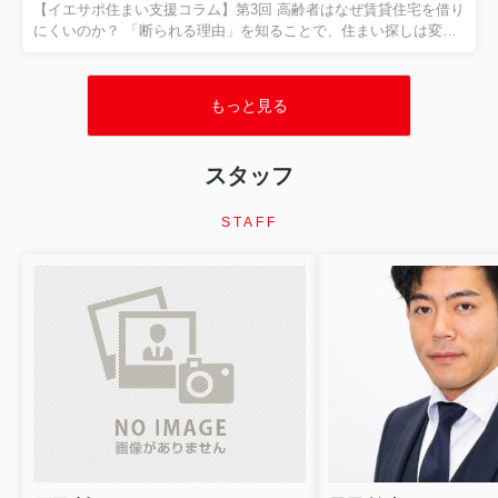
とが大切だとお伝えしました。 今回は、住まい相談の現場でも非
【イエサポ住まい支援コラム】第3回 高齢者はなぜ賃貸住宅を借り
常に多い、 「生活保護を受けると賃貸住宅は借りられ...
にくいのか？ 「断られる理由」を知ることで、住まい探しは変わ
ります 前回の振り返り 第2回では、「住宅セーフティネット制
度」と「居住支援法人」についてご紹介しました。 住まいに困る
方を地域全体で支える制度があり、その制度を活用するために
もっと見る
は、行政・福祉・医療・不動産が連携することが大切だというお
話をしました。 今回は、私たちが日々もっとも多く相談を受ける
テーマの一つ、 「高齢者はなぜ賃貸住宅を借りにくいのか？」 に
スタッフ
ついて、現場の経験をもとにお伝えします。 「高齢だから断られ
た」 本当に年齢だけが理由なのでしょうか？ 「75歳だから...
STAFF