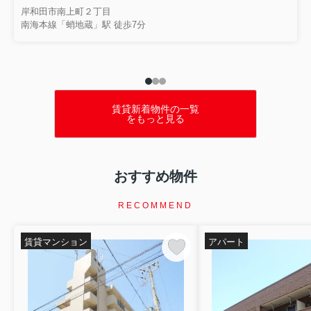
を行いました。講演では、住まいを失...
岸和田市南上町２丁目
南海本線「蛸地蔵」駅 徒歩7分
賃貸新着物件の一覧
をもっと見る
おすすめ物件
RECOMMEND
賃貸マンション
アパート