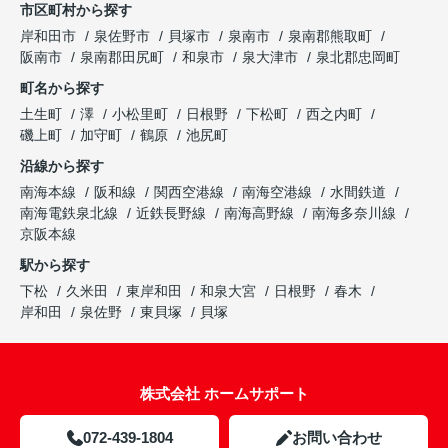
市区町村から探す
岸和田市
泉佐野市
貝塚市
泉南市
泉南郡熊取町
阪南市
泉南郡田尻町
和泉市
泉大津市
泉北郡忠岡町
町名から探す
土生町
澤
小松里町
日根野
下松町
西之内町
磯上町
加守町
鶴原
池尻町
沿線から探す
南海本線
阪和線
関西空港線
南海空港線
水間鉄道
南海電鉄泉北線
近鉄長野線
南海高野線
南海多奈川線
京阪本線
駅から探す
下松
久米田
東岸和田
和泉大宮
日根野
春木
岸和田
泉佐野
東貝塚
貝塚
株式会社 ホームサポート
072-439-1804
お問い合わせ