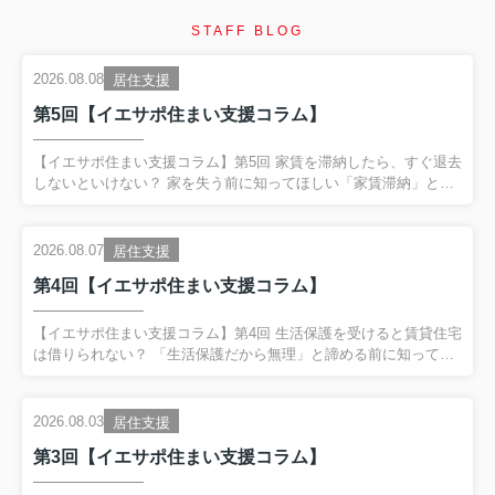
STAFF BLOG
2026.08.08
居住支援
第5回【イエサポ住まい支援コラム】
【イエサポ住まい支援コラム】第5回 家賃を滞納したら、すぐ退去
しないといけない？ 家を失う前に知ってほしい「家賃滞納」とい
うサイン 前回の振り返り 第4回では、 「生活保護を受けると賃貸
住宅は借りられない？」 というテーマを取り上げました。 生活保
護を受給していることだけで、 賃貸住宅を借りられないわけでは
2026.08.07
居住支援
ありません。 一方で、 保証会社や初期費用、家賃、緊急連絡先な
第4回【イエサポ住まい支援コラム】
ど、 入居までに整理が必要なケースがあります。 そして何より大
切なのが、 困ってからではなく、困り始めた段階で相談するこ
と。 今回は、その代表的なサインである、 「家賃滞納」 につい
【イエサポ住まい支援コラム】第4回 生活保護を受けると賃貸住宅
てお話しします。 家賃を滞納したら、すぐに退去...
は借りられない？ 「生活保護だから無理」と諦める前に知ってほ
しいこと 前回の振り返り 第3回では、 「高齢者はなぜ賃貸住宅を
借りにくいのか？」 についてお伝えしました。 高齢だからという
理由だけではなく、 「何かあったときに誰が対応するのか」 とい
2026.08.03
居住支援
う大家さん側の不安が、住まい探しを難しくしているケースがあ
第3回【イエサポ住まい支援コラム】
ります。 そのため、保証会社や支援機関、居住支援法人などが関
わり、 「大家さんが一人で抱え込まなくていい環境」 をつくるこ