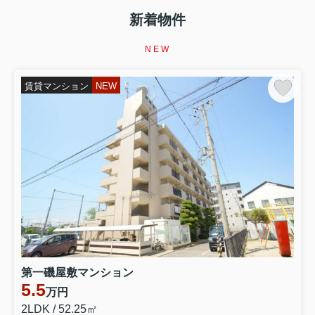
【イエサポ住まい支援コラム】第4回 生活保護を受ける
と賃貸住宅は借りられない？ 「生活保護だから無理」と
新着物件
諦める前に知ってほしいこと 前回の振り返り 第3回で
は、 「高齢者はなぜ賃貸住宅を借りにくいのか？」 につ
NEW
いてお伝えしました。 高齢だからという理由だけではな
く、 「何かあったとき...
賃貸マンション
NEW
2026.08.02
第2回【イエサポ住まい支援コラム】
【イエサポ住まい支援コラム】第2回 住宅セーフティネ
ット制度とは？ 「住まいに困ったとき、誰が支えてくれ
るの？」 前回の振り返り 第1回では、貝塚市社会福祉協
議会様で行った講演をもとに、 「住まいを失ってからで
はなく、住まいを失う前に相談することが大切」 という
テーマでお話ししました...
2026.07.21
第1回【イエサポ住まい支援コラム】
【イエサポ住まい支援コラム】第1回 社会福祉協議会様
第一磯屋敷マンション
で講演しました 「住宅セーフティネット制度 ～住まいを
5.5
失う前にできること～」 先日、貝塚市社会福祉協議会様
万円
で、職員の皆さまを対象に「住宅セーフティネット制度
2LDK / 52.25㎡
～住まいを失う前にできること～」をテーマとした講演