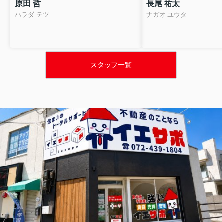
原田 哲
長尾 祐太
ハラダ テツ
ナガオ ユウタ
スタッフ一覧