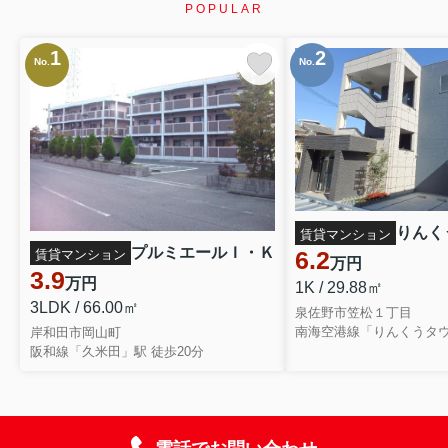
POPULAR
1
2
No.
No.
りんく
賃貸マンション
プルミエールＩ・Ｋ
6.2
賃貸マンション
万円
3.9
万円
1K / 29.88㎡
3LDK / 66.00㎡
泉佐野市笠松１丁目
南海空港線「りんくうタウ
岸和田市岡山町
阪和線「久米田」駅 徒歩20分