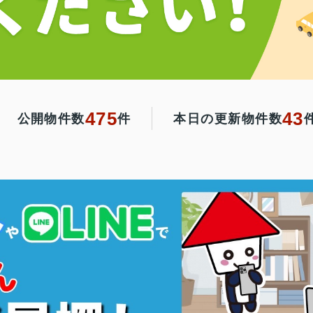
475
43
公開物件数
件
本日の更新物件数