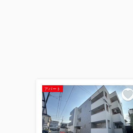
2026.07.21
第1回【イエサポ住まい支援コラム】
【イエサポ住まい支援コラム】第1回 社会
祉協議会様で、職員の皆さまを対象に「住
失...
アパート