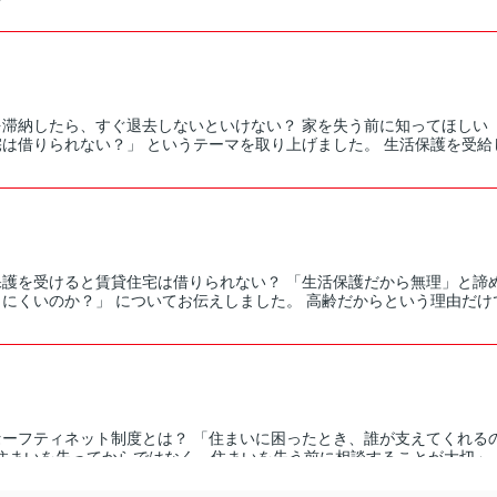
を滞納したら、すぐ退去しないといけない？ 家を失う前に知ってほしい
は借りられない？」 というテーマを取り上げました。 生活保護を受給し
保護を受けると賃貸住宅は借りられない？ 「生活保護だから無理」と諦
にくいのか？」 についてお伝えしました。 高齢だからという理由だけで
セーフティネット制度とは？ 「住まいに困ったとき、誰が支えてくれるの
住まいを失ってからではなく、住まいを失う前に相談することが大切」 と