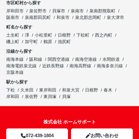
市区町村から探す
岸和田市
泉佐野市
貝塚市
泉南市
泉南郡熊取町
阪南市
泉南郡田尻町
和泉市
泉北郡忠岡町
泉大津市
町名から探す
土生町
澤
小松里町
日根野
下松町
西之内町
磯上町
加守町
鶴原
池尻町
沿線から探す
南海本線
阪和線
関西空港線
南海空港線
水間鉄道
南海電鉄泉北線
近鉄長野線
南海高野線
南海多奈川線
京阪本線
駅から探す
下松
久米田
東岸和田
和泉大宮
日根野
春木
岸和田
泉佐野
東貝塚
貝塚
株式会社 ホームサポート
072-439-1804
お問い合わせ