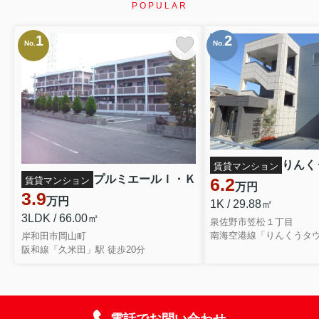
POPULAR
1
2
No.
No.
りんく
賃貸マンション
プルミエールＩ・Ｋ
6.2
賃貸マンション
万円
3.9
万円
1K / 29.88㎡
3LDK / 66.00㎡
泉佐野市笠松１丁目
南海空港線「りんくうタウ
岸和田市岡山町
阪和線「久米田」駅 徒歩20分