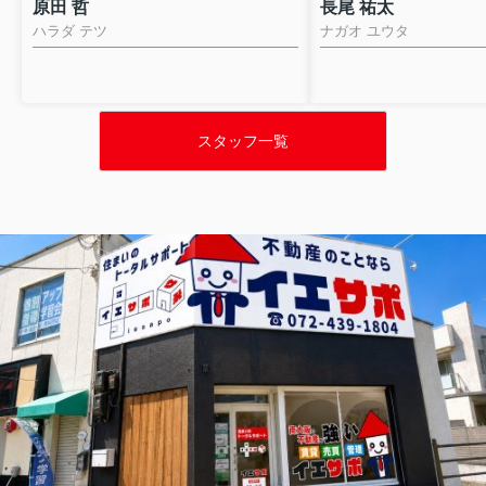
原田 哲
長尾 祐太
ハラダ テツ
ナガオ ユウタ
スタッフ一覧