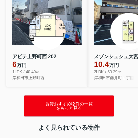
アビテ上野町西 202
メゾンシュシュ大
6
10.4
万円
万円
1LDK / 40.49㎡
2LDK / 50.29㎡
岸和田市上野町西
岸和田市藤井町１丁目
賃貸おすすめ物件の一覧
をもっと見る
よく見られている物件