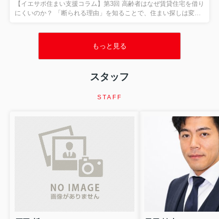
とが大切だとお伝えしました。 今回は、住まい相談の現場でも非
【イエサポ住まい支援コラム】第3回 高齢者はなぜ賃貸住宅を借り
常に多い、 「生活保護を受けると賃貸住宅は借りられ...
にくいのか？ 「断られる理由」を知ることで、住まい探しは変わ
ります 前回の振り返り 第2回では、「住宅セーフティネット制
度」と「居住支援法人」についてご紹介しました。 住まいに困る
方を地域全体で支える制度があり、その制度を活用するために
もっと見る
は、行政・福祉・医療・不動産が連携することが大切だというお
話をしました。 今回は、私たちが日々もっとも多く相談を受ける
テーマの一つ、 「高齢者はなぜ賃貸住宅を借りにくいのか？」 に
スタッフ
ついて、現場の経験をもとにお伝えします。 「高齢だから断られ
た」 本当に年齢だけが理由なのでしょうか？ 「75歳だから...
STAFF