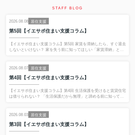
STAFF BLOG
2026.08.08
居住支援
第5回【イエサポ住まい支援コラム】
【イエサポ住まい支援コラム】第5回 家賃を滞納したら、すぐ退去
しないといけない？ 家を失う前に知ってほしい「家賃滞納」とい
うサイン 前回の振り返り 第4回では、 「生活保護を受けると賃貸
住宅は借りられない？」 というテーマを取り上げました。 生活保
護を受給していることだけで、 賃貸住宅を借りられないわけでは
2026.08.07
居住支援
ありません。 一方で、 保証会社や初期費用、家賃、緊急連絡先な
第4回【イエサポ住まい支援コラム】
ど、 入居までに整理が必要なケースがあります。 そして何より大
切なのが、 困ってからではなく、困り始めた段階で相談するこ
と。 今回は、その代表的なサインである、 「家賃滞納」 につい
【イエサポ住まい支援コラム】第4回 生活保護を受けると賃貸住宅
てお話しします。 家賃を滞納したら、すぐに退去...
は借りられない？ 「生活保護だから無理」と諦める前に知ってほ
しいこと 前回の振り返り 第3回では、 「高齢者はなぜ賃貸住宅を
借りにくいのか？」 についてお伝えしました。 高齢だからという
理由だけではなく、 「何かあったときに誰が対応するのか」 とい
2026.08.03
居住支援
う大家さん側の不安が、住まい探しを難しくしているケースがあ
第3回【イエサポ住まい支援コラム】
ります。 そのため、保証会社や支援機関、居住支援法人などが関
わり、 「大家さんが一人で抱え込まなくていい環境」 をつくるこ