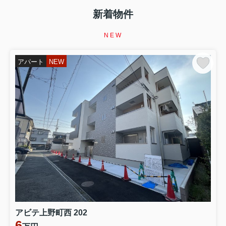
【イエサポ住まい支援コラム】第4回 生活保護を受ける
と賃貸住宅は借りられない？ 「生活保護だから無理」と
新着物件
諦める前に知ってほしいこと 前回の振り返り 第3回で
は、 「高齢者はなぜ賃貸住宅を借りにくいのか？」 につ
NEW
いてお伝えしました。 高齢だからという理由だけではな
く、 「何かあったとき...
アパート
NEW
2026.08.02
第2回【イエサポ住まい支援コラム】
【イエサポ住まい支援コラム】第2回 住宅セーフティネ
ット制度とは？ 「住まいに困ったとき、誰が支えてくれ
るの？」 前回の振り返り 第1回では、貝塚市社会福祉協
議会様で行った講演をもとに、 「住まいを失ってからで
はなく、住まいを失う前に相談することが大切」 という
テーマでお話ししました...
2026.07.21
第1回【イエサポ住まい支援コラム】
【イエサポ住まい支援コラム】第1回 社会福祉協議会様
で講演しました 「住宅セーフティネット制度 ～住まいを
失う前にできること～」 先日、貝塚市社会福祉協議会様
アビテ上野町西 202
で、職員の皆さまを対象に「住宅セーフティネット制度
6
～住まいを失う前にできること～」をテーマとした講演