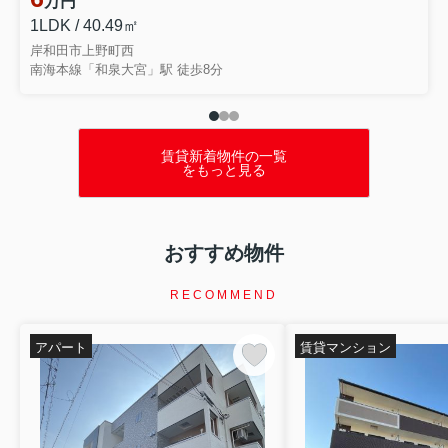
万円
を行いました。講演では、住まいを失...
1LDK / 40.49㎡
岸和田市上野町西
南海本線「和泉大宮」駅 徒歩8分
賃貸新着物件の一覧
をもっと見る
おすすめ物件
RECOMMEND
アパート
賃貸マンション