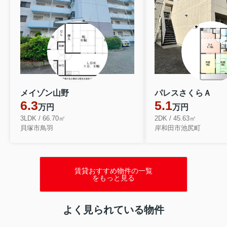
メイゾン山野
パレスさくらＡ
6.3
5.1
万円
万円
3LDK / 66.70㎡
2DK / 45.63㎡
貝塚市鳥羽
岸和田市池尻町
賃貸おすすめ物件の一覧
をもっと見る
よく見られている物件