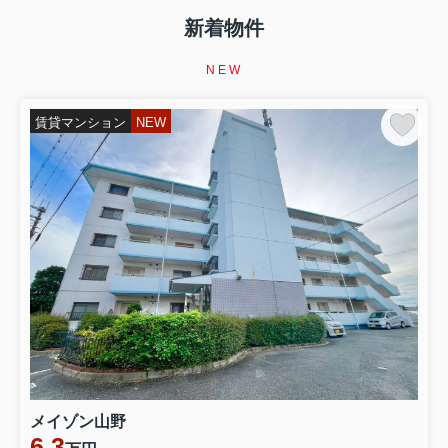
【イエサポ住まい支援コラム】第5回 家賃を滞納した
ら、すぐ退去しないといけない？ 家を失う前に知ってほ
新着物件
しい「家賃滞納」というサイン 前回の振り返り 第4回で
は、 「生活保護を受けると賃貸住宅は借りられない？」
NEW
というテーマを取り上げました。 生活保護を受給してい
ることだけで、 賃貸住...
賃貸マンション
NEW
2026.08.07
第4回【イエサポ住まい支援コラム】
【イエサポ住まい支援コラム】第4回 生活保護を受ける
と賃貸住宅は借りられない？ 「生活保護だから無理」と
諦める前に知ってほしいこと 前回の振り返り 第3回で
は、 「高齢者はなぜ賃貸住宅を借りにくいのか？」 につ
いてお伝えしました。 高齢だからという理由だけではな
く、 「何かあったとき...
2026.08.02
第2回【イエサポ住まい支援コラム】
【イエサポ住まい支援コラム】第2回 住宅セーフティネ
ット制度とは？ 「住まいに困ったとき、誰が支えてくれ
るの？」 前回の振り返り 第1回では、貝塚市社会福祉協
メイゾン山野
議会様で行った講演をもとに、 「住まいを失ってからで
6.3
はなく、住まいを失う前に相談することが大切」 という