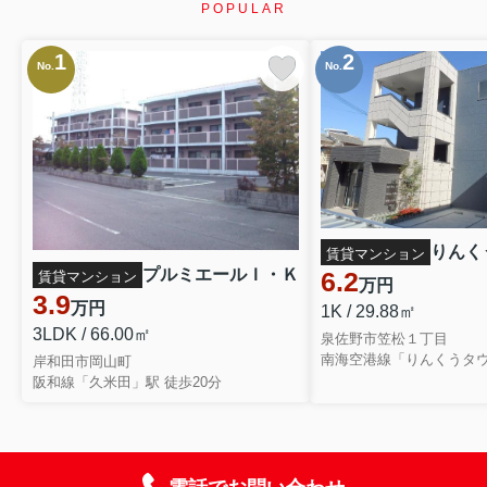
POPULAR
1
2
No.
No.
りんく
賃貸マンション
プルミエールＩ・Ｋ
6.2
賃貸マンション
万円
3.9
万円
1K / 29.88㎡
3LDK / 66.00㎡
泉佐野市笠松１丁目
南海空港線「りんくうタウ
岸和田市岡山町
阪和線「久米田」駅 徒歩20分