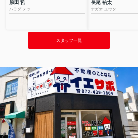
原田 哲
長尾 祐太
ハラダ テツ
ナガオ ユウタ
スタッフ一覧