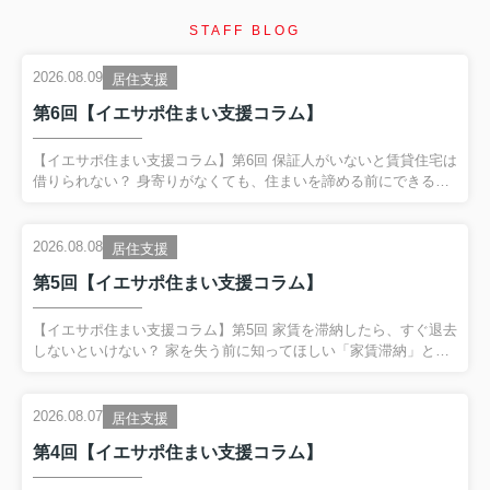
STAFF BLOG
2026.08.09
居住支援
第6回【イエサポ住まい支援コラム】
【イエサポ住まい支援コラム】第6回 保証人がいないと賃貸住宅は
借りられない？ 身寄りがなくても、住まいを諦める前にできるこ
と 前回の振り返り 第5回では、 「家賃を滞納したら、すぐ退去し
ないといけない？」 というテーマを取り上げました。 家賃滞納
は、 単なるお金の問題ではない場合があります。 失業や病気、生
2026.08.08
居住支援
活状況の変化など、 その背景に別の困りごとが隠れていることが
第5回【イエサポ住まい支援コラム】
あります。 だからこそ、 家賃滞納を責めるだけではなく、 「住
まいを失うサイン」として早く気付くこと が大切だとお伝えしま
した。 今回は、住まい相談の現場で非常によく聞く、 「保証人が
【イエサポ住まい支援コラム】第5回 家賃を滞納したら、すぐ退去
いないと賃貸住宅は借りられないの？」 という疑問...
しないといけない？ 家を失う前に知ってほしい「家賃滞納」とい
うサイン 前回の振り返り 第4回では、 「生活保護を受けると賃貸
住宅は借りられない？」 というテーマを取り上げました。 生活保
護を受給していることだけで、 賃貸住宅を借りられないわけでは
2026.08.07
居住支援
ありません。 一方で、 保証会社や初期費用、家賃、緊急連絡先な
第4回【イエサポ住まい支援コラム】
ど、 入居までに整理が必要なケースがあります。 そして何より大
切なのが、 困ってからではなく、困り始めた段階で相談するこ