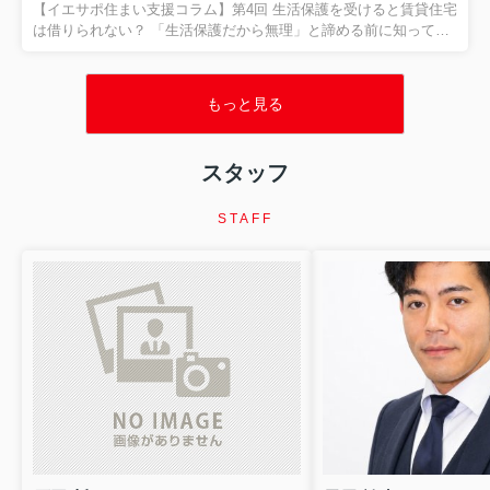
と。 今回は、その代表的なサインである、 「家賃滞納」 につい
【イエサポ住まい支援コラム】第4回 生活保護を受けると賃貸住宅
てお話しします。 家賃を滞納したら、すぐに退去...
は借りられない？ 「生活保護だから無理」と諦める前に知ってほ
しいこと 前回の振り返り 第3回では、 「高齢者はなぜ賃貸住宅を
借りにくいのか？」 についてお伝えしました。 高齢だからという
理由だけではなく、 「何かあったときに誰が対応するのか」 とい
もっと見る
う大家さん側の不安が、住まい探しを難しくしているケースがあ
ります。 そのため、保証会社や支援機関、居住支援法人などが関
わり、 「大家さんが一人で抱え込まなくていい環境」 をつくるこ
スタッフ
とが大切だとお伝えしました。 今回は、住まい相談の現場でも非
常に多い、 「生活保護を受けると賃貸住宅は借りられ...
STAFF