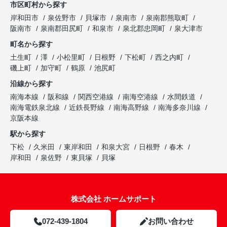
市区町村から探す
岸和田市
泉佐野市
貝塚市
泉南市
泉南郡熊取町
阪南市
泉南郡田尻町
和泉市
泉北郡忠岡町
泉大津市
町名から探す
土生町
澤
小松里町
日根野
下松町
西之内町
磯上町
加守町
鶴原
池尻町
沿線から探す
南海本線
阪和線
関西空港線
南海空港線
水間鉄道
南海電鉄泉北線
近鉄長野線
南海高野線
南海多奈川線
京阪本線
駅から探す
下松
久米田
東岸和田
和泉大宮
日根野
春木
岸和田
泉佐野
東貝塚
貝塚
株式会社 ホームサポート
072-439-1804
お問い合わせ