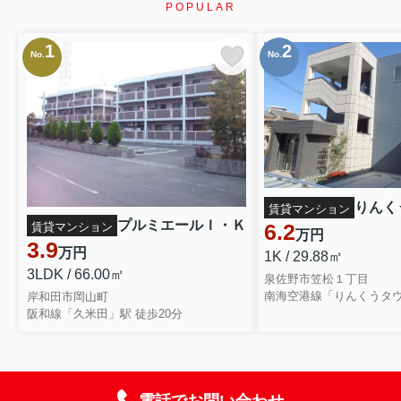
POPULAR
1
2
No.
No.
りんく
賃貸マンション
プルミエールＩ・Ｋ
6.2
賃貸マンション
万円
3.9
万円
1K / 29.88㎡
3LDK / 66.00㎡
泉佐野市笠松１丁目
南海空港線「りんくうタウ
岸和田市岡山町
阪和線「久米田」駅 徒歩20分