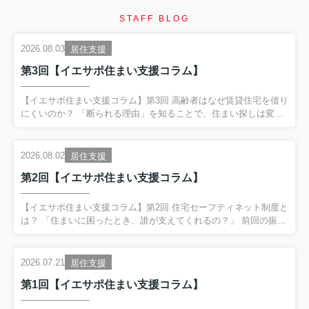
STAFF BLOG
2026.08.03
居住支援
第3回【イエサポ住まい支援コラム】
【イエサポ住まい支援コラム】第3回 高齢者はなぜ賃貸住宅を借り
にくいのか？ 「断られる理由」を知ることで、住まい探しは変わ
ります 前回の振り返り 第2回では、「住宅セーフティネット制
度」と「居住支援法人」についてご紹介しました。 住まいに困る
方を地域全体で支える制度があり、その制度を活用するために
2026.08.02
居住支援
は、行政・福祉・医療・不動産が連携することが大切だというお
第2回【イエサポ住まい支援コラム】
話をしました。 今回は、私たちが日々もっとも多く相談を受ける
テーマの一つ、 「高齢者はなぜ賃貸住宅を借りにくいのか？」 に
ついて、現場の経験をもとにお伝えします。 「高齢だから断られ
【イエサポ住まい支援コラム】第2回 住宅セーフティネット制度と
た」 本当に年齢だけが理由なのでしょうか？ 「75歳だから...
は？ 「住まいに困ったとき、誰が支えてくれるの？」 前回の振り
返り 第1回では、貝塚市社会福祉協議会様で行った講演をもとに、
「住まいを失ってからではなく、住まいを失う前に相談すること
が大切」 というテーマでお話ししました。 住所不定高齢者、DV
2026.07.21
居住支援
避難、ゴミ屋敷の事例からも分かるように、住まいは生活の土台
第1回【イエサポ住まい支援コラム】
です。 今回は、その土台を地域で支える仕組みである住宅セーフ
ティネット制度について、分かりやすくご紹介します。 住宅セー