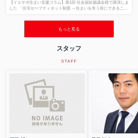
フティネット制度とは？ 「住まいに困る人」を地域全体で支える
【イエサポ住まい支援コラム】第1回 社会福祉協議会様で講演しま
制度です 「住宅セーフティネット制度」という言葉を...
した 「住宅セーフティネット制度 ～住まいを失う前にできること
～」 先日、貝塚市社会福祉協議会様で、職員の皆さまを対象に
「住宅セーフティネット制度 ～住まいを失う前にできること～」
をテーマとした講演を行いました。講演では、住まいを失うリス
もっと見る
クを抱えた方への支援や、地域で連携することの大切さについ
て、実際の現場で経験した事例を交えながらお話ししました。 今
回の記事は講演の報告ではありません。 講演を通して改めて感じ
スタッフ
た、 「住まいを失ってからではなく、住まいを失う前に相談する
ことの大切さ」 について、現場での経験をもとにお伝えします。
...
STAFF