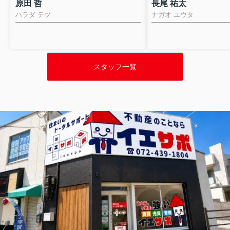
原田 哲
長尾 祐太
ハラダ テツ
ナガオ ユウタ
スタッフ一覧