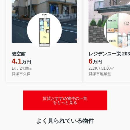
碧空館
レジデンス一栄 203
4.1
6
万円
万円
1K / 24.00㎡
2LDK / 51.00㎡
貝塚市久保
貝塚市地藏堂
賃貸おすすめ物件の一覧
をもっと見る
よく見られている物件