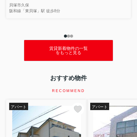
テーマでお話ししました...
貝塚市久保
阪和線「東貝塚」駅 徒歩8分
賃貸新着物件の一覧
をもっと見る
おすすめ物件
RECOMMEND
アパート
アパート