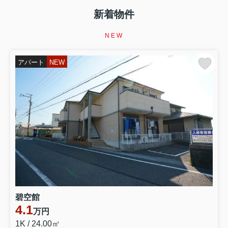
【イエサポ住まい支援コラム】第5回 家賃を滞納した
ら、すぐ退去しないといけない？ 家を失う前に知ってほ
新着物件
しい「家賃滞納」というサイン 前回の振り返り 第4回で
は、 「生活保護を受けると賃貸住宅は借りられない？」
NEW
というテーマを取り上げました。 生活保護を受給してい
ることだけで、 賃貸住...
アパート
NEW
2026.08.07
第4回【イエサポ住まい支援コラム】
【イエサポ住まい支援コラム】第4回 生活保護を受ける
と賃貸住宅は借りられない？ 「生活保護だから無理」と
諦める前に知ってほしいこと 前回の振り返り 第3回で
は、 「高齢者はなぜ賃貸住宅を借りにくいのか？」 につ
いてお伝えしました。 高齢だからという理由だけではな
く、 「何かあったとき...
2026.08.02
第2回【イエサポ住まい支援コラム】
【イエサポ住まい支援コラム】第2回 住宅セーフティネ
碧空館
ット制度とは？ 「住まいに困ったとき、誰が支えてくれ
4.1
るの？」 前回の振り返り 第1回では、貝塚市社会福祉協
万円
議会様で行った講演をもとに、 「住まいを失ってからで
1K / 24.00㎡
はなく、住まいを失う前に相談することが大切」 という