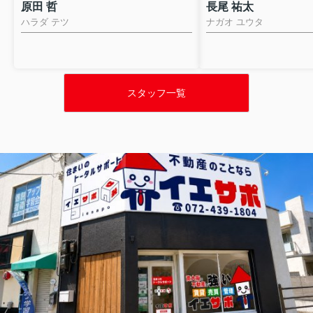
原田 哲
長尾 祐太
ハラダ テツ
ナガオ ユウタ
スタッフ一覧