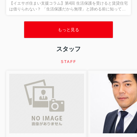
と。 今回は、その代表的なサインである、 「家賃滞納」 につい
【イエサポ住まい支援コラム】第4回 生活保護を受けると賃貸住宅
てお話しします。 家賃を滞納したら、すぐに退去...
は借りられない？ 「生活保護だから無理」と諦める前に知ってほ
しいこと 前回の振り返り 第3回では、 「高齢者はなぜ賃貸住宅を
借りにくいのか？」 についてお伝えしました。 高齢だからという
理由だけではなく、 「何かあったときに誰が対応するのか」 とい
もっと見る
う大家さん側の不安が、住まい探しを難しくしているケースがあ
ります。 そのため、保証会社や支援機関、居住支援法人などが関
わり、 「大家さんが一人で抱え込まなくていい環境」 をつくるこ
スタッフ
とが大切だとお伝えしました。 今回は、住まい相談の現場でも非
常に多い、 「生活保護を受けると賃貸住宅は借りられ...
STAFF