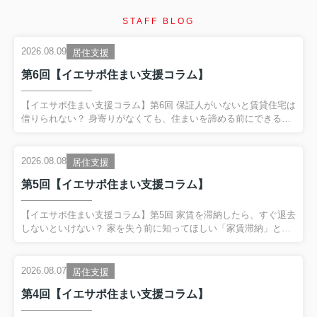
STAFF BLOG
2026.08.09
居住支援
第6回【イエサポ住まい支援コラム】
【イエサポ住まい支援コラム】第6回 保証人がいないと賃貸住宅は
借りられない？ 身寄りがなくても、住まいを諦める前にできるこ
と 前回の振り返り 第5回では、 「家賃を滞納したら、すぐ退去し
ないといけない？」 というテーマを取り上げました。 家賃滞納
は、 単なるお金の問題ではない場合があります。 失業や病気、生
2026.08.08
居住支援
活状況の変化など、 その背景に別の困りごとが隠れていることが
第5回【イエサポ住まい支援コラム】
あります。 だからこそ、 家賃滞納を責めるだけではなく、 「住
まいを失うサイン」として早く気付くこと が大切だとお伝えしま
した。 今回は、住まい相談の現場で非常によく聞く、 「保証人が
【イエサポ住まい支援コラム】第5回 家賃を滞納したら、すぐ退去
いないと賃貸住宅は借りられないの？」 という疑問...
しないといけない？ 家を失う前に知ってほしい「家賃滞納」とい
うサイン 前回の振り返り 第4回では、 「生活保護を受けると賃貸
住宅は借りられない？」 というテーマを取り上げました。 生活保
護を受給していることだけで、 賃貸住宅を借りられないわけでは
2026.08.07
居住支援
ありません。 一方で、 保証会社や初期費用、家賃、緊急連絡先な
第4回【イエサポ住まい支援コラム】
ど、 入居までに整理が必要なケースがあります。 そして何より大
切なのが、 困ってからではなく、困り始めた段階で相談するこ