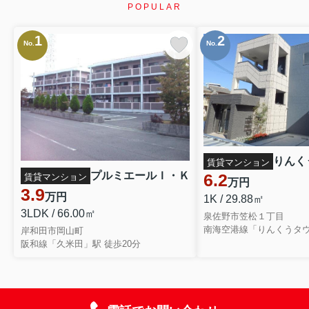
POPULAR
1
2
No.
No.
りんく
賃貸マンション
プルミエールＩ・Ｋ
6.2
賃貸マンション
万円
3.9
万円
1K / 29.88㎡
3LDK / 66.00㎡
泉佐野市笠松１丁目
南海空港線「りんくうタウ
岸和田市岡山町
阪和線「久米田」駅 徒歩20分