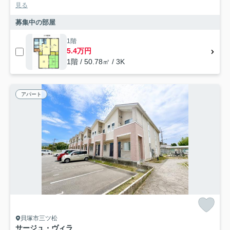
見る
募集中の部屋
1階
5.4万円
1階 / 50.78㎡ / 3K
アパート
貝塚市三ツ松
サージュ・ヴィラ