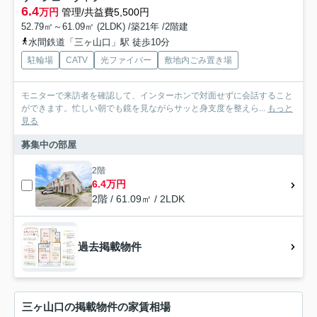
6.4
万円
管理/共益費5,500円
52.79㎡～61.09㎡ (2LDK) /築21年 /2階建
水間鉄道「三ヶ山口」駅 徒歩10分
駐輪場
CATV
光ファイバー
敷地内ごみ置き場
モニターで来訪者を確認して、インターホンで対面せずに会話すること
ができます。忙しい朝でも鏡を見ながらサッと身支度を整えら...
もっと
見る
募集中の部屋
2階
6.4万円
2階 / 61.09㎡ / 2LDK
過去掲載物件
三ヶ山口の掲載物件の家賃相場