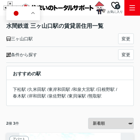
0
お気に入り
JA
水間鉄道 三ヶ山口駅の賃貸居住用一覧
三ヶ山口駅
変更
条件から探す
変更
おすすめの駅
下松駅
/
久米田駅
/
東岸和田駅
/
和泉大宮駅
/
日根野駅
/
春木駅
/
岸和田駅
/
泉佐野駅
/
東貝塚駅
/
熊取駅
2
棟
3
件
アパート