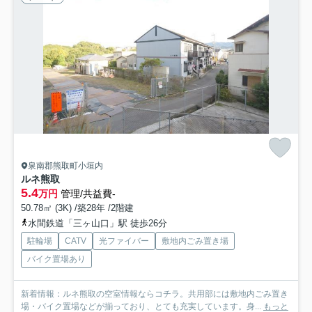
泉南郡熊取町小垣内
ルネ熊取
5.4
万円
管理/共益費-
50.78㎡ (3K) /築28年 /2階建
水間鉄道「三ヶ山口」駅 徒歩26分
駐輪場
CATV
光ファイバー
敷地内ごみ置き場
バイク置場あり
新着情報：ルネ熊取の空室情報ならコチラ。共用部には敷地内ごみ置き
場・バイク置場などが揃っており、とても充実しています。身...
もっと