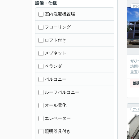
設備・仕様
賃貸
室内洗濯機置場
フローリング
ロフト付き
メゾネット
ぜひ
ベランダ
訪問
重宝
バルコニー
部
ルーフバルコニー
オール電化
アパ
エレベーター
照明器具付き