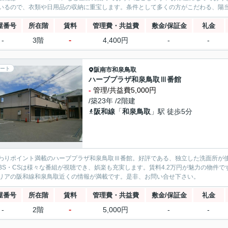
いるので、衣類や日用品の収納に重宝します。条件として多くの方がこだわる、陽当り
屋番号
所在階
賃料
管理費・共益費
敷金/保証金
礼金
-
-
3階
4,400円
-
-
ート
阪南市
和泉鳥取
ハーブプラザ和泉鳥取Ⅲ番館
-
管理/共益費5,000円
/築23年 /2階建
阪和線
「
和泉鳥取
」駅 徒歩5分
わりポイント満載のハーブプラザ和泉鳥取Ⅲ番館。好評である、独立した洗面所が
BS・CSは様々な番組が視聴でき、娯楽も充実します。賃料4.2万円が魅力の物件
リアの阪和線和泉鳥取近くの情報が満載です。是非、お問い合せ下さい。
屋番号
所在階
賃料
管理費・共益費
敷金/保証金
礼金
-
-
2階
5,000円
-
-