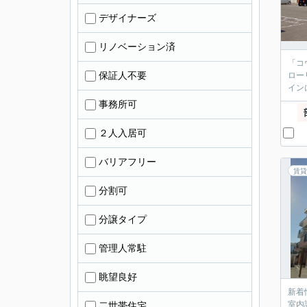
デザイナーズ
リノベーション済
「コ
保証人不要
ロー
イン
事務所可
２人入居可
バリアフリー
賃貸
分割可
分譲タイプ
管理人常駐
眺望良好
新着
室内
二世帯住宅