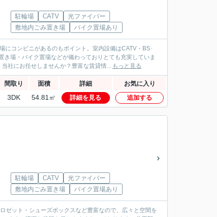
駐輪場
CATV
光ファイバー
敷地内ごみ置き場
バイク置場あり
にコンビニがあるのもポイント。室内設備はCATV・BS･
置き場・バイク置場などが備わっておりとても充実していま
社にお任せしませんか？豊富な賃貸情...
もっと見る
間取り
面積
詳細
お気に入り
3DK
54.81㎡
詳細を見る
追加する
駐輪場
CATV
光ファイバー
敷地内ごみ置き場
バイク置場あり
クロゼット・シューズボックスなど豊富なので、広々と空間を