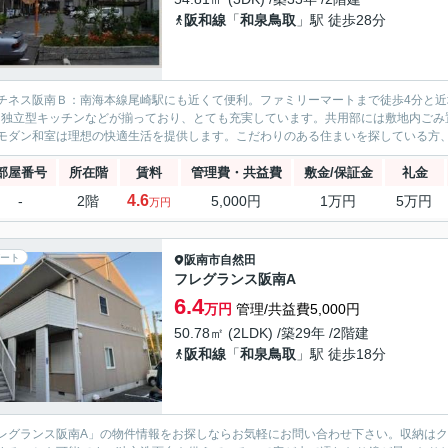
阪和線
「
和泉鳥取
」駅 徒歩28分
チネス阪南Ｂ：南海本線尾崎駅にも近くて便利。ファミリーマートまで徒歩4分と近場
・独立型キッチンなどが揃っており、とても充実しています。共用部には敷地内ごみ
モダン和室は理想の快適生活を提供します。こだわりのある住まいを探している方、当
部屋番号
所在階
賃料
管理費・共益費
敷金/保証金
礼金
4.6
-
2階
5,000円
1万円
5万円
万円
ート
阪南市
自然田
フレグランス阪南A
6.4
万円
管理/共益費5,000円
50.78㎡ (2LDK) /築29年 /2階建
阪和線
「
和泉鳥取
」駅 徒歩18分
レグランス阪南A」の物件情報をお探しならお気軽にお問い合わせ下さい。収納は