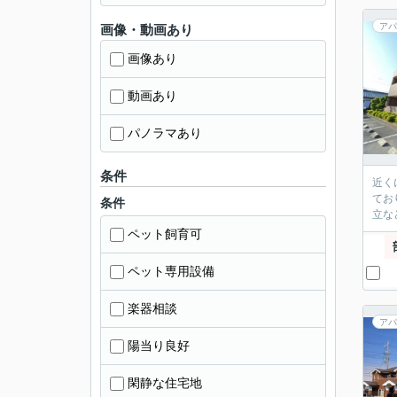
アパ
画像・動画あり
画像あり
動画あり
パノラマあり
条件
近く
てお
条件
立な
ペット飼育可
ペット専用設備
楽器相談
アパ
陽当り良好
閑静な住宅地