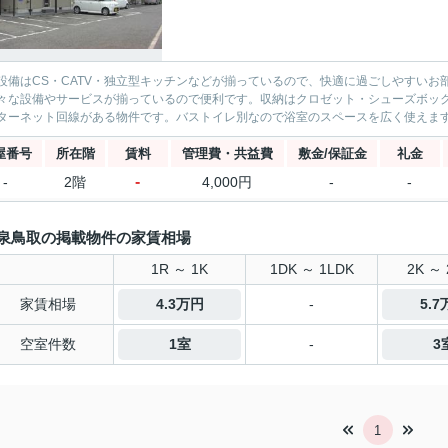
設備はCS・CATV・独立型キッチンなどが揃っているので、快適に過ごしやすい
々な設備やサービスが揃っているので便利です。収納はクロゼット・シューズボッ
ターネット回線がある物件です。バストイレ別なので浴室のスペースを広く使えます。
屋番号
所在階
賃料
管理費・共益費
敷金/保証金
礼金
-
-
2階
4,000円
-
-
泉鳥取の掲載物件の家賃相場
1R ～ 1K
1DK ～ 1LDK
2K ～ 
家賃相場
4.3万円
-
5.
空室件数
1室
-
3
1