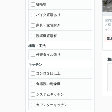
駐輪場
バイク置場あり
室内
ど様
家具・家電付き
イン
洗濯機置場有
部
構造・工法
外観タイル張り
和
キッチン
コンロ２口以上
食器洗い乾燥機
システムキッチン
カウンターキッチン