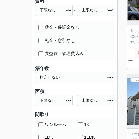
賃料
～
敷金・保証金なし
リッ
CS
礼金・敷引なし
す。
共益費・管理費込み
築年数
アパ
面積
～
間取り
ワンルーム
1K
「フ
1DK
1LDK