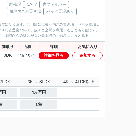
駐輪場
CATV
光ファイバー
敷地内ごみ置き場
バイク置場あり
お部屋になります。共用部には敷地内ごみ置き場・バイク置場な
クスなど豊富なので、広々と空間を利用することも可能です。
上階からの騒音がない最上階のお部屋...
もっと見る
間取り
面積
詳細
お気に入り
3DK
46.40㎡
詳細を見る
追加する
2LDK
3K ～ 3LDK
4K ～ 4LDK以上
7万円
4.6万円
-
室
1室
-