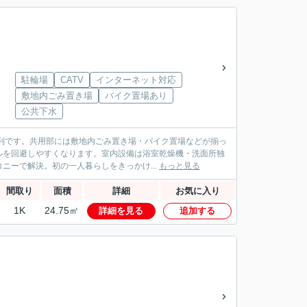
駐輪場
CATV
インターネット対応
敷地内ごみ置き場
バイク置場あり
公共下水
便利です。共用部には敷地内ごみ置き場・バイク置場などが揃っ
ルを回避しやすくなります。室内設備は浴室乾燥機・洗面所独
ーで解決。初の一人暮らしをきっかけ...
もっと見る
間取り
面積
詳細
お気に入り
1K
24.75㎡
詳細を見る
追加する