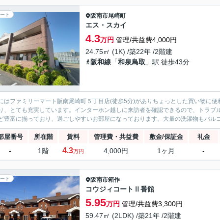
ート
阪南市
尾崎町
エス・スカイ
4.3
万円
管理/共益費4,000円
24.75㎡ (1K) /築22年 /2階建
阪和線
「
和泉鳥取
」駅 徒歩43分
にはファミリーマート阪南尾崎町５丁目店(徒歩5分)がありちょっとした買い物に
り、とても充実しています。インターホン越しに来訪者を確認できるので、トラブ
ど豊富に揃っており、過ごしやすいお部屋になっております。大量の洗濯物もバルコニ
部屋番号
所在階
賃料
管理費・共益費
敷金/保証金
礼金
4.3
-
1階
4,000円
1ヶ月
-
万円
ート
阪南市
箱作
コウジィコートⅡ番館
5.95
万円
管理/共益費3,300円
59.47㎡ (2LDK) /築21年 /2階建