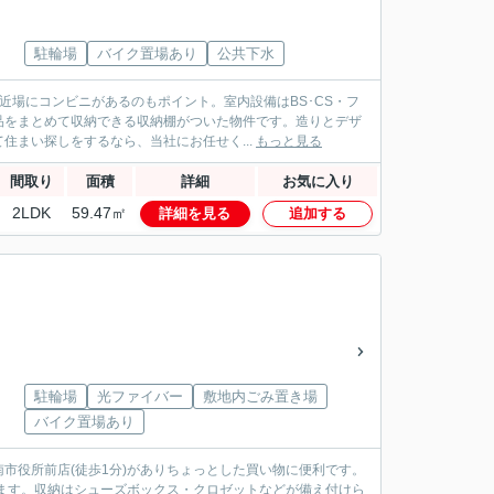
駐輪場
バイク置場あり
公共下水
近場にコンビニがあるのもポイント。室内設備はBS･CS・フ
品をまとめて収納できる収納棚がついた物件です。造りとデザ
まい探しをするなら、当社にお任せく...
もっと見る
間取り
面積
詳細
お気に入り
2LDK
59.47㎡
詳細を見る
追加する
駐輪場
光ファイバー
敷地内ごみ置き場
バイク置場あり
市役所前店(徒歩1分)がありちょっとした買い物に便利です。
ります。収納はシューズボックス・クロゼットなどが備え付けら