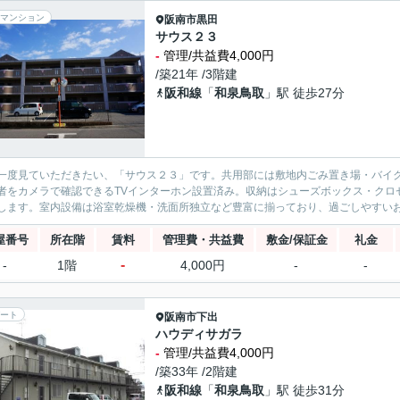
マンション
阪南市
黒田
サウス２３
-
管理/共益費4,000円
/築21年 /3階建
阪和線
「
和泉鳥取
」駅 徒歩27分
一度見ていただきたい、「サウス２３」です。共用部には敷地内ごみ置き場・バイ
者をカメラで確認できるTVインターホン設置済み。収納はシューズボックス・クロ
します。室内設備は浴室乾燥機・洗面所独立など豊富に揃っており、過ごしやすいお
屋番号
所在階
賃料
管理費・共益費
敷金/保証金
礼金
-
-
1階
4,000円
-
-
ート
阪南市
下出
ハウディサガラ
-
管理/共益費4,000円
/築33年 /2階建
阪和線
「
和泉鳥取
」駅 徒歩31分