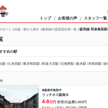
トップ
お客様の声
スタッフ一覧
阪和線 和泉鳥取
サポート
沿線・駅から探す
阪和線の賃貸居住用一覧
覧
すすめの駅
松駅
/
久米田駅
/
東岸和田駅
/
和泉大宮駅
/
日根野駅
/
春木駅
/
岸和田駅
/
泉
件
ート
阪南市
鳥取中
リッチネス阪南Ｂ
4.6
万円
管理/共益費5,000円
54.81㎡ (3DK) /築33年 /2階建