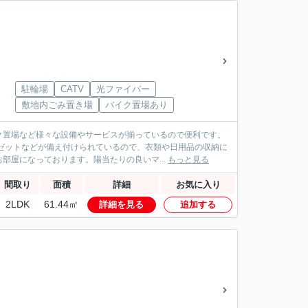
駐輪場
CATV
光ファイバー
敷地内ごみ置き場
バイク置場あり
ク置場など様々な設備やサービスが揃っているので便利です。
ゼットなどが備え付けられているので、衣類や日用品の収納に
部屋になっております。陽当たりの良いマ...
もっと見る
間取り
面積
詳細
お気に入り
2LDK
61.44㎡
詳細を見る
追加する