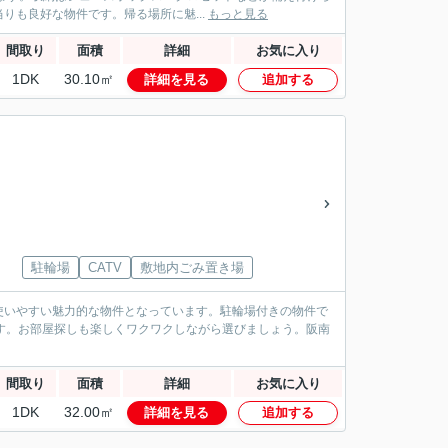
も良好な物件です。帰る場所に魅...
もっと見る
間取り
面積
詳細
お気に入り
1DK
30.10㎡
詳細を見る
追加する
駐輪場
CATV
敷地内ごみ置き場
使いやすい魅力的な物件となっています。駐輪場付きの物件で
です。お部屋探しも楽しくワクワクしながら選びましょう。阪南
間取り
面積
詳細
お気に入り
1DK
32.00㎡
詳細を見る
追加する