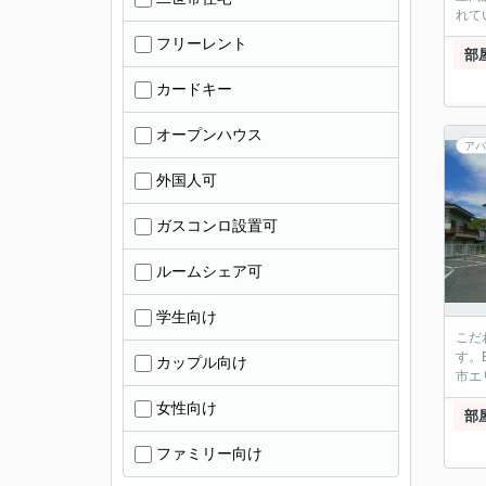
れて
フリーレント
部
カードキー
オープンハウス
アパ
外国人可
ガスコンロ設置可
ルームシェア可
学生向け
こだ
す。
カップル向け
市エ
女性向け
部
ファミリー向け