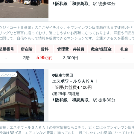
阪和線
「
和泉鳥取
」駅 徒歩60分
ウジィコートⅡ番館」のここがイチオシ。セブンイレブン阪南箱作店まで徒歩5分と
リングなど豊富に揃っており、過ごしやすいお部屋になっております。洋服や日用
に関して、自信をもって情報を提供できるマンションです。交通アクセスを重視して住
部屋番号
所在階
賃料
管理費・共益費
敷金/保証金
礼金
5.95
-
2階
3,300円
-
-
万円
マンション
阪南市
黒田
エスポワ－ルＳＡＫＡＩ
-
管理/共益費4,400円
/築29年 /3階建
阪和線
「
和泉鳥取
」駅 徒歩36分
情報：エスポワ－ルＳＡＫＡＩの空室情報ならコチラ。近くにはセブンイレブン阪南
設備はBS･CS・エアコンなど豊富に揃っており、過ごしやすいお部屋になってお