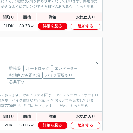
しにくく、清潔な状態を保ちやすくなっております。共用部に
好きなようにアレンジできる和室のある暮ら...
もっと見る
間取り
面積
詳細
お気に入り
2LDK
50.78㎡
詳細を見る
追加する
駐輪場
オートロック
エレベーター
敷地内ごみ置き場
バイク置場あり
公共下水
ております。セキュリティ面は、TVインターホン・オートロ
置き場・バイク置場などが備わっておりとても充実していま
700円でご利用いただけます。こだわ...
もっと見る
間取り
面積
詳細
お気に入り
2DK
50.06㎡
詳細を見る
追加する