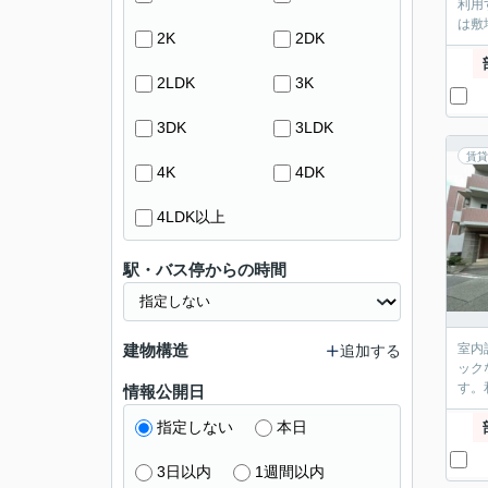
利用
は敷
2K
2DK
2LDK
3K
3DK
3LDK
賃貸
4K
4DK
4LDK以上
駅・バス停からの時間
建物構造
室内
追加する
ック
す。
情報公開日
指定しない
本日
3日以内
1週間以内