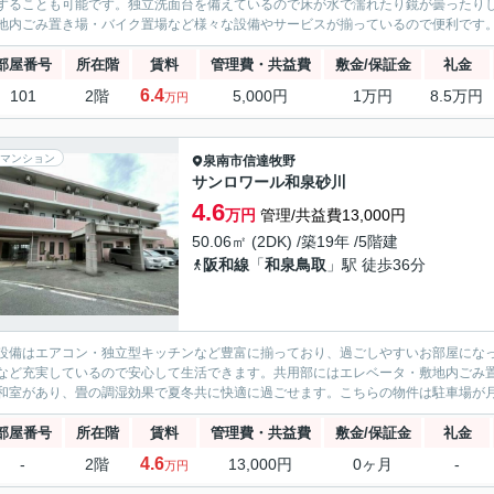
することも可能です。独立洗面台を備えているので床が水で濡れたり鏡が曇ったり
地内ごみ置き場・バイク置場など様々な設備やサービスが揃っているので便利です。
部屋番号
所在階
賃料
管理費・共益費
敷金/保証金
礼金
6.4
101
2階
5,000円
1万円
8.5万円
万円
マンション
泉南市
信達牧野
サンロワール和泉砂川
4.6
万円
管理/共益費13,000円
50.06㎡ (2DK) /築19年 /5階建
阪和線
「
和泉鳥取
」駅 徒歩36分
設備はエアコン・独立型キッチンなど豊富に揃っており、過ごしやすいお部屋になっ
など充実しているので安心して生活できます。共用部にはエレベータ・敷地内ごみ
和室があり、畳の調湿効果で夏冬共に快適に過ごせます。こちらの物件は駐車場が月額7
部屋番号
所在階
賃料
管理費・共益費
敷金/保証金
礼金
4.6
-
2階
13,000円
0ヶ月
-
万円