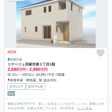
NEW
貝塚市堀
リナージュ貝塚市堀３丁目1期
2,680
2,980
万円～
万円
92.33㎡～100.61㎡ (4LDK) /予定 /2階建
南海本線「蛸地蔵」駅 徒歩19分
駐車2台可
個別浄化槽
新築
価格は2680万円です。新しいお住まいにいかがでしょうか。家族におす
すめな4LDK。設備も充実しています。92.33平米...
もっと見る