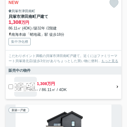
NEW
貝塚市津田南町
貝塚市津田南町戸建て
1,308
万円
86.11㎡ (4DK) /築32年 /2階建
南海本線「蛸地蔵」駅 徒歩18分
集中浄化槽
こだわりポイント満載の貝塚市津田南町戸建て。近くにはファミリーマ
ート貝塚港北店(徒歩3分)がありちょっとした買い物に便利...
もっと見る
販売中の物件
1,308万円
- / 86.11㎡ / 4DK
新築一戸建