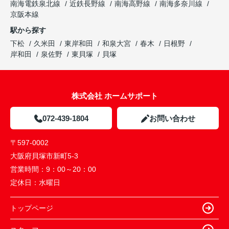
南海電鉄泉北線
近鉄長野線
南海高野線
南海多奈川線
京阪本線
駅から探す
下松
久米田
東岸和田
和泉大宮
春木
日根野
岸和田
泉佐野
東貝塚
貝塚
株式会社 ホームサポート
072-439-1804
お問い合わせ
〒597-0002
大阪府貝塚市新町5-3
営業時間：
9：00～20：00
定休日：
水曜日
トップページ