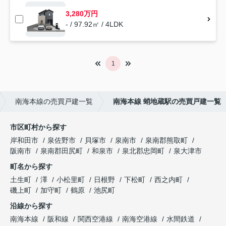
3,280万円
- / 97.92㎡ / 4LDK
1
南海本線の売買戸建一覧
南海本線 蛸地蔵駅の売買戸建一覧
市区町村から探す
岸和田市
泉佐野市
貝塚市
泉南市
泉南郡熊取町
阪南市
泉南郡田尻町
和泉市
泉北郡忠岡町
泉大津市
町名から探す
土生町
澤
小松里町
日根野
下松町
西之内町
磯上町
加守町
鶴原
池尻町
沿線から探す
南海本線
阪和線
関西空港線
南海空港線
水間鉄道