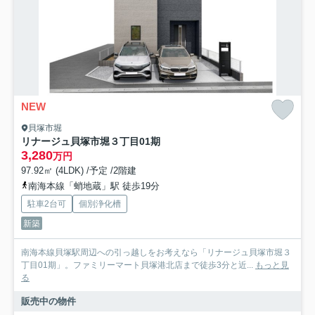
NEW
貝塚市堀
リナージュ貝塚市堀３丁目01期
3,280
万円
97.92㎡ (4LDK) /予定 /2階建
南海本線「蛸地蔵」駅 徒歩19分
駐車2台可
個別浄化槽
新築
南海本線貝塚駅周辺への引っ越しをお考えなら「リナージュ貝塚市堀３
丁目01期」。ファミリーマート貝塚港北店まで徒歩3分と近...
もっと見
る
販売中の物件