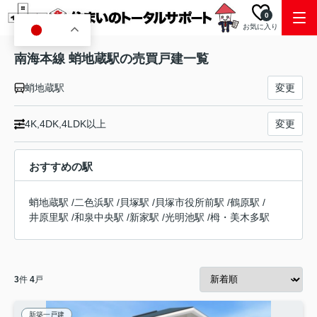
0
お気に入り
JA
南海本線 蛸地蔵駅の売買戸建一覧
蛸地蔵駅
変更
4K,4DK,4LDK以上
変更
おすすめの駅
蛸地蔵駅
/
二色浜駅
/
貝塚駅
/
貝塚市役所前駅
/
鶴原駅
/
井原里駅
/
和泉中央駅
/
新家駅
/
光明池駅
/
栂・美木多駅
3
件
4
戸
新築一戸建