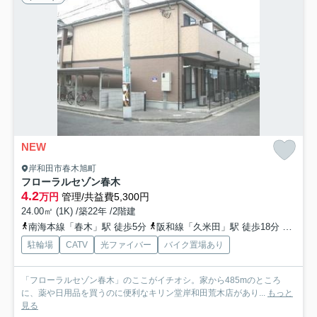
NEW
岸和田市春木旭町
フローラルセゾン春木
4.2
万円
管理/共益費5,300円
24.00㎡ (1K) /築22年 /2階建
南海本線「春木」駅 徒歩5分
阪和線「久米田」駅 徒歩18分
南海本
駐輪場
CATV
光ファイバー
バイク置場あり
「フローラルセゾン春木」のここがイチオシ。家から485mのところ
に、薬や日用品を買うのに便利なキリン堂岸和田荒木店があり...
もっと
見る