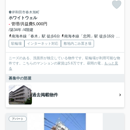
岸和田市春木旭町
ホワイトウェル
-
管理/共益費5,000円
/築34年 /4階建
南海本線「春木」駅 徒歩6分
南海本線「忠岡」駅 徒歩16分
阪和線
駐輪場
インターネット対応
敷地内ごみ置き場
ニーズのある、洗面所が独立している物件です。駐輪場が利用可能な物
件です。こちらのマンションの家賃は5.6万です。昼間の電...
もっと見
る
募集中の部屋
過去掲載物件
アパート