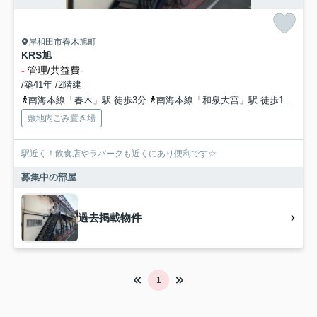
岸和田市春木旭町
KRS旭
-
管理/共益費-
/築41年 /2階建
南海本線「春木」駅 徒歩3分
南海本線「和泉大宮」駅 徒歩19分
阪
敷地内ごみ置き場
駅近く！飲食店やラパークも近くにあり便利です☆
募集中の部屋
過去掲載物件
1