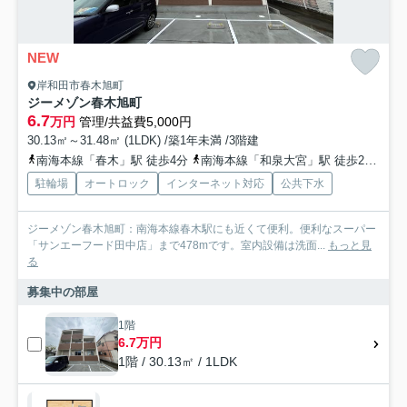
NEW
岸和田市春木旭町
ジーメゾン春木旭町
6.7
万円
管理/共益費5,000円
30.13㎡～31.48㎡ (1LDK) /築1年未満 /3階建
南海本線「春木」駅 徒歩4分
南海本線「和泉大宮」駅 徒歩20分
阪
駐輪場
オートロック
インターネット対応
公共下水
ジーメゾン春木旭町：南海本線春木駅にも近くて便利。便利なスーパー
「サンエーフード田中店」まで478mです。室内設備は洗面...
もっと見
る
募集中の部屋
1階
6.7万円
1階 / 30.13㎡ / 1LDK