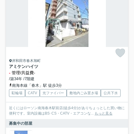
岸和田市春木旭町
アミケンハイツ
-
管理/共益費-
/築34年 /7階建
南海本線「春木」駅 徒歩3分
駐輪場
CATV
光ファイバー
敷地内ごみ置き場
公共下水
近くにはローソン南海春木駅前店(徒歩4分)がありちょっとした買い物に
便利です。室内設備はBS･CS・CATV・エアコンな...
もっと見る
募集中の部屋