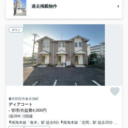
過去掲載物件
タウン
岸和田市春木旭町
ディアコート
-
管理/共益費4,000円
/築28年 /2階建
南海本線「春木」駅 徒歩8分
南海本線「忠岡」駅 徒歩20分
阪和線