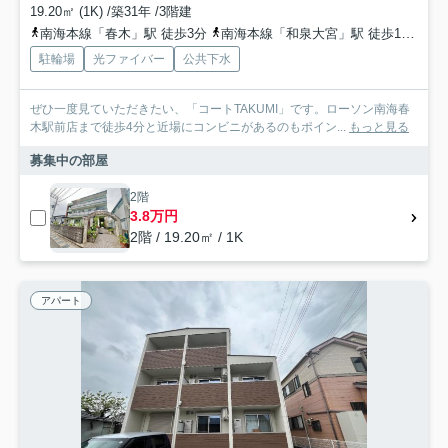
19.20㎡ (1K) /築31年 /3階建
南海本線「春木」駅 徒歩3分
南海本線「和泉大宮」駅 徒歩16分
阪
駐輪場
光ファイバー
公共下水
ぜひ一度見ていただきたい、「コートTAKUMI」です。ローソン南海春
木駅前店まで徒歩4分と近場にコンビニがあるのもポイン...
もっと見る
募集中の部屋
2階
3.8万円
2階 / 19.20㎡ / 1K
アパート