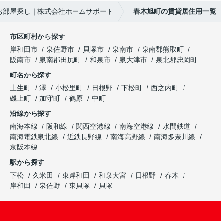
単お部屋探し｜株式会社ホームサポート
春木旭町の賃貸居住用一覧
市区町村から探す
岸和田市
泉佐野市
貝塚市
泉南市
泉南郡熊取町
阪南市
泉南郡田尻町
和泉市
泉大津市
泉北郡忠岡町
町名から探す
土生町
澤
小松里町
日根野
下松町
西之内町
磯上町
加守町
鶴原
中町
沿線から探す
南海本線
阪和線
関西空港線
南海空港線
水間鉄道
南海電鉄泉北線
近鉄長野線
南海高野線
南海多奈川線
京阪本線
駅から探す
下松
久米田
東岸和田
和泉大宮
日根野
春木
岸和田
泉佐野
東貝塚
貝塚