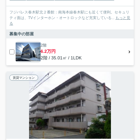
フジパレス春木駅北２番館：南海本線春木駅にも近くて便利。セキュリ
ティ面は、TVインターホン・オートロックなど充実している...
もっと見
る
募集中の部屋
2階
6.2万円
2階 / 35.01㎡ / 1LDK
賃貸マンション