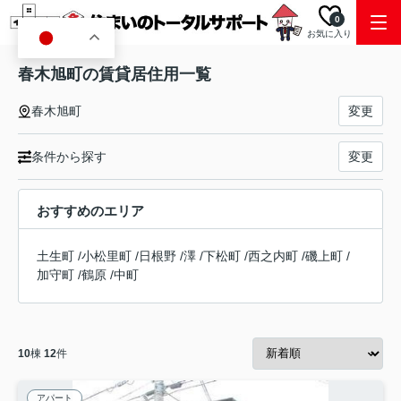
0
お気に入り
JA
春木旭町の賃貸居住用一覧
春木旭町
変更
条件から探す
変更
おすすめのエリア
土生町
/
小松里町
/
日根野
/
澤
/
下松町
/
西之内町
/
磯上町
/
加守町
/
鶴原
/
中町
10
棟
12
件
アパート