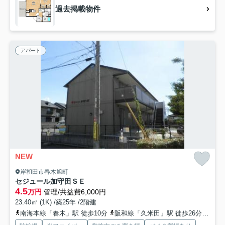
過去掲載物件
アパート
NEW
岸和田市春木旭町
セジュール加守田ＳＥ
4.5
万円
管理/共益費6,000円
23.40㎡ (1K) /築25年 /2階建
南海本線「春木」駅 徒歩10分
阪和線「久米田」駅 徒歩26分
南海