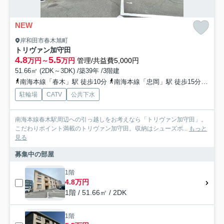
NEW
岸和田市春木旭町
トリヴァン加守田
4.8
5.5
万円～
万円
管理/共益費5,000円
51.66㎡ (2DK～3DK) /築39年 /3階建
南海本線「春木」駅 徒歩10分
南海本線「忠岡」駅 徒歩15分
南海
駐輪場
CATV
公共下水
南海本線春木駅周辺への引っ越しをお考えなら「トリヴァン加守田」。
こだわりポイント満載のトリヴァン加守田。収納はシューズボ...
もっと
見る
募集中の部屋
1階
4.8万円
1階 / 51.66㎡ / 2DK
1階