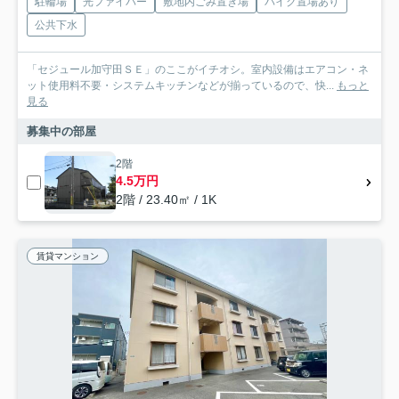
駐輪場
光ファイバー
敷地内ごみ置き場
バイク置場あり
公共下水
「セジュール加守田ＳＥ」のここがイチオシ。室内設備はエアコン・ネ
ット使用料不要・システムキッチンなどが揃っているので、快...
もっと
見る
募集中の部屋
2階
4.5万円
2階 / 23.40㎡ / 1K
賃貸マンション