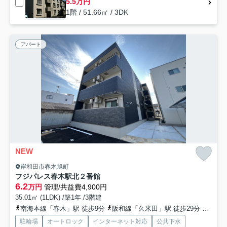
5.5万円
1階 / 51.66㎡ / 3DK
アパート
NEW
岸和田市春木旭町
フジパレス春木駅北２番館
6.2
万円
管理/共益費4,900円
35.01㎡ (1LDK) /築1年 /3階建
南海本線「春木」駅 徒歩9分
阪和線「久米田」駅 徒歩29分
南海本
駐輪場
オートロック
インターネット対応
公共下水