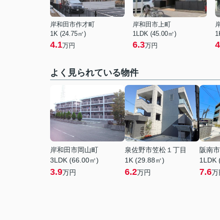
岸和田市作才町
岸和田市上町
1K (24.75㎡)
1LDK (45.00㎡)
1
4.1
6.3
4
万円
万円
よく見られている物件
岸和田市岡山町
泉佐野市笠松１丁目
阪南市
3LDK (66.00㎡)
1K (29.88㎡)
1LDK 
3.9
6.2
7.6
万円
万円
万