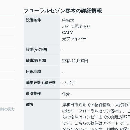
フローラルセゾン春木の詳細情報
設備条件
駐輪場
バイク置場あり
CATV
光ファイバー
設備(その他)
-
駐車場/月額
空有/11,000円
用途地域
-
募集戸数 / 総戸数
- / 12戸
取引態様
仲介
備考
岸和田市近辺での物件情報：大好評
情報の見方
の物件「フローラルセゾン春木」。
らの物件はコンビニまでの距離が377
です。こちらの物件はアパートです
が当たるアパートです。物件をお探