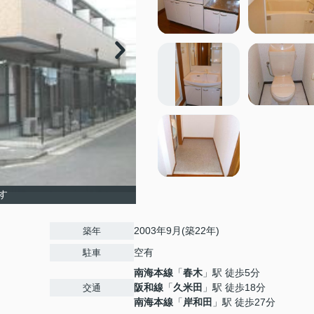
す
2003年9月(築22年)
築年
空有
駐車
南海本線
「
春木
」駅 徒歩5分
阪和線
「
久米田
」駅 徒歩18分
交通
南海本線
「
岸和田
」駅 徒歩27分