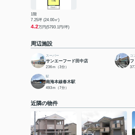
1階
7.25坪 (24.00㎡)
4.2
万円(5793.1円/坪)
周辺施設
スーパー
コ
サンエーフード田中店
フ
236ｍ（3分）
3
駅
南海本線春木駅
493ｍ（7分）
近隣の物件