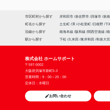
市区町村から探す
岸和田市
泉佐野市
貝塚市
泉南
町名から探す
土生町
澤
小松里町
日根野
下
沿線から探す
南海本線
阪和線
関西空港線
駅から探す
下松
久米田
東岸和田
和泉大宮
株式会社 ホームサポート
〒597-0002
大阪府貝塚市新町5-3
営業時間：
9：00～20：00
定休日：
水曜日
お問い合わせ