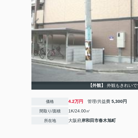
【外観】
外観もきれいで
4.2万円
管理/共益費
5,300円
価格
1K/24.00㎡
間取り/面積
大阪府
岸和田市
春木旭町
所在地