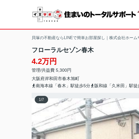
貝塚の不動産ならLINEで簡単お部屋探し｜株式会社ホーム
フローラルセゾン春木
4.2万円
管理/共益費 5,300円
大阪府
岸和田市
春木旭町
南海本線「春木」駅徒歩5分
阪和線「久米田」駅徒
1
/
7