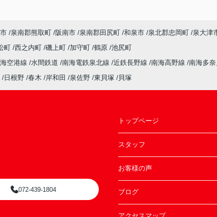
市
泉南郡熊取町
阪南市
泉南郡田尻町
和泉市
泉北郡忠岡町
泉大津
松町
西之内町
磯上町
加守町
鶴原
池尻町
南海空港線
水間鉄道
南海電鉄泉北線
近鉄長野線
南海高野線
南海多
日根野
春木
岸和田
泉佐野
東貝塚
貝塚
トップページ
スタッフ
お客様の声
072-439-1804
ブログ
アクセスマップ