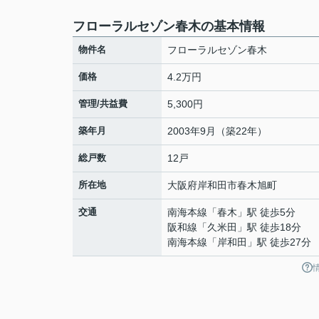
フローラルセゾン春木の基本情報
物件名
フローラルセゾン春木
価格
4.2万円
管理/共益費
5,300円
築年月
2003年9月（築22年）
総戸数
12戸
所在地
大阪府
岸和田市
春木旭町
交通
南海本線
「
春木
」駅 徒歩5分
阪和線
「
久米田
」駅 徒歩18分
南海本線
「
岸和田
」駅 徒歩27分