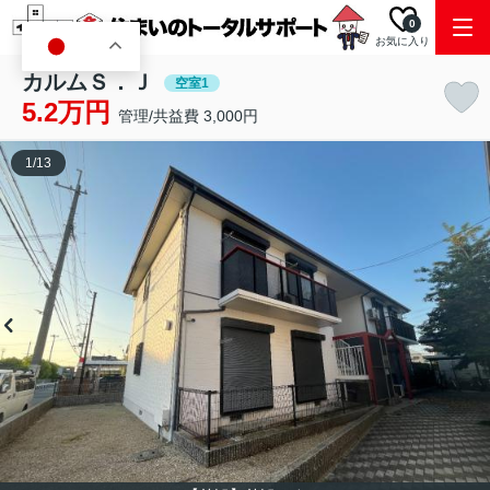
0
お気に入り
JA
カルムＳ．Ｊ
空室1
5.2万円
管理/共益費 3,000円
1
/
13