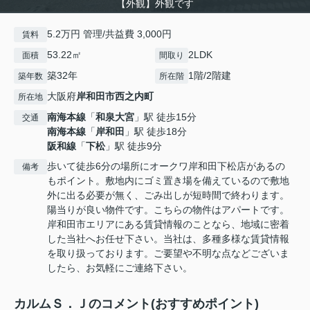
【外観】外観です
5.2万円 管理/共益費 3,000円
賃料
53.22㎡
2LDK
面積
間取り
築32年
1階/2階建
築年数
所在階
大阪府
岸和田市
西之内町
所在地
南海本線
「
和泉大宮
」駅 徒歩15分
交通
南海本線
「
岸和田
」駅 徒歩18分
阪和線
「
下松
」駅 徒歩9分
歩いて徒歩6分の場所にオークワ岸和田下松店があるの
備考
もポイント。敷地内にゴミ置き場を備えているので敷地
外に出る必要が無く、ごみ出しが短時間で終わります。
陽当りが良い物件です。こちらの物件はアパートです。
岸和田市エリアにある賃貸情報のことなら、地域に密着
した当社へお任せ下さい。当社は、多種多様な賃貸情報
を取り扱っております。ご要望や不明な点などございま
したら、お気軽にご連絡下さい。
カルムＳ．Ｊのコメント(おすすめポイント)