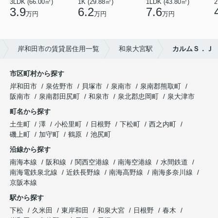
3LDK (66.00㎡)
1K (29.88㎡)
1LDK (43.80㎡)
2
3.9
6.2
7.6
万円
万円
万円
岸和田市の賃貸居住用一覧
和泉大宮駅
カルムＳ．Ｊ
市区町村から探す
岸和田市
泉佐野市
貝塚市
泉南市
泉南郡熊取町
阪南市
泉南郡田尻町
和泉市
泉北郡忠岡町
泉大津市
町名から探す
土生町
澤
小松里町
日根野
下松町
西之内町
磯上町
加守町
鶴原
池尻町
沿線から探す
南海本線
阪和線
関西空港線
南海空港線
水間鉄道
南海電鉄泉北線
近鉄長野線
南海高野線
南海多奈川線
京阪本線
駅から探す
下松
久米田
東岸和田
和泉大宮
日根野
春木