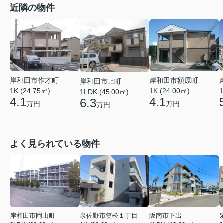
近隣の物件
岸和田市作才町
岸和田市額原町
岸和田市上町
1K (24.75㎡)
1K (24.00㎡)
1
1LDK (45.00㎡)
4.1
4.1
6.3
万円
万円
万円
よく見られている物件
岸和田市岡山町
泉佐野市笠松１丁目
阪南市下出