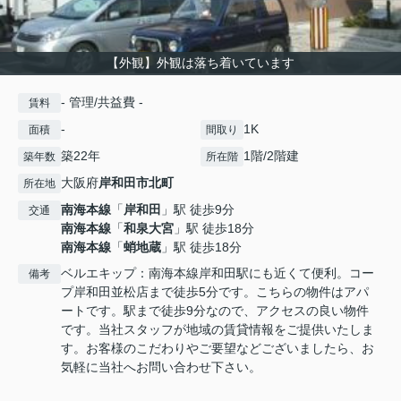
【外観】外観は落ち着いています
- 管理/共益費 -
賃料
-
1K
面積
間取り
築22年
1階/2階建
築年数
所在階
大阪府
岸和田市
北町
所在地
南海本線
「
岸和田
」駅 徒歩9分
交通
南海本線
「
和泉大宮
」駅 徒歩18分
南海本線
「
蛸地蔵
」駅 徒歩18分
ベルエキップ：南海本線岸和田駅にも近くて便利。コー
備考
プ岸和田並松店まで徒歩5分です。こちらの物件はアパ
ートです。駅まで徒歩9分なので、アクセスの良い物件
です。当社スタッフが地域の賃貸情報をご提供いたしま
す。お客様のこだわりやご要望などございましたら、お
気軽に当社へお問い合わせ下さい。