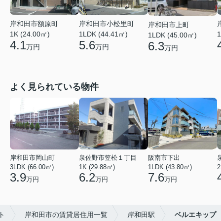
岸和田市額原町
岸和田市小松里町
岸和田市上町
1K (24.00㎡)
1LDK (44.41㎡)
1
1LDK (45.00㎡)
4.1
5.6
6.3
万円
万円
万円
よく見られている物件
岸和田市岡山町
泉佐野市笠松１丁目
阪南市下出
3LDK (66.00㎡)
1K (29.88㎡)
1LDK (43.80㎡)
2
3.9
6.2
7.6
万円
万円
万円
ト
岸和田市の賃貸居住用一覧
岸和田駅
ベルエキップ