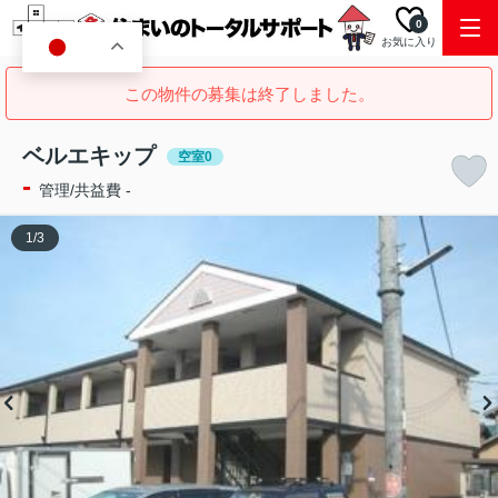
0
お気に入り
JA
この物件の募集は終了しました。
ベルエキップ
空室0
-
管理/共益費 -
1
/
3