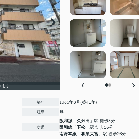
います
1985年8月(築41年)
築年
無
駐車
阪和線
「
久米田
」駅 徒歩3分
阪和線
「
下松
」駅 徒歩15分
交通
南海本線
「
和泉大宮
」駅 徒歩26分