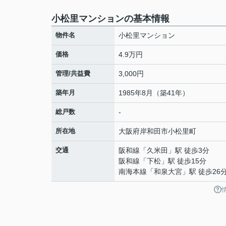
小松里マンションの基本情報
物件名
小松里マンション
価格
4.9万円
管理/共益費
3,000円
築年月
1985年8月（築41年）
総戸数
-
所在地
大阪府
岸和田市
小松里町
交通
阪和線
「
久米田
」駅 徒歩3分
阪和線
「
下松
」駅 徒歩15分
南海本線
「
和泉大宮
」駅 徒歩26