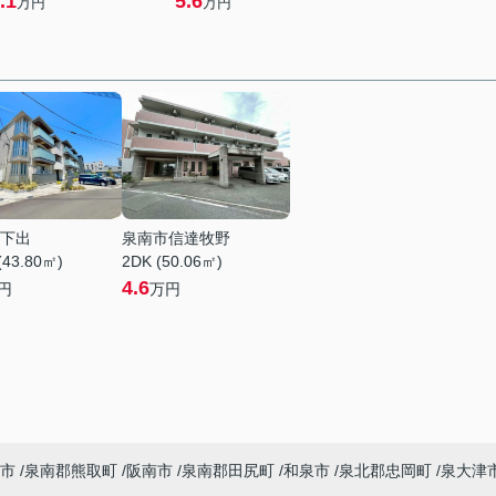
.1
5.6
万円
万円
下出
泉南市信達牧野
(43.80㎡)
2DK (50.06㎡)
4.6
円
万円
市
泉南郡熊取町
阪南市
泉南郡田尻町
和泉市
泉北郡忠岡町
泉大津