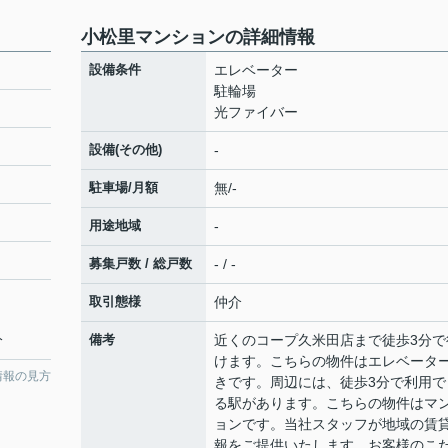
小松里マンションの詳細情報
設備条件
エレベーター
駐輪場
光ファイバー
設備(その他)
-
駐車場/月額
無/-
用途地域
-
募集戸数 / 総戸数
- / -
取引態様
仲介
分
備考
近くのコープ久米田店まで徒歩3分で
けます。こちらの物件はエレベータ
情報の見方
きです。周辺には、徒歩3分で利用で
る駅があります。こちらの物件はマ
ョンです。当社スタッフが地域の賃
報をご提供いたします。お客様のこ