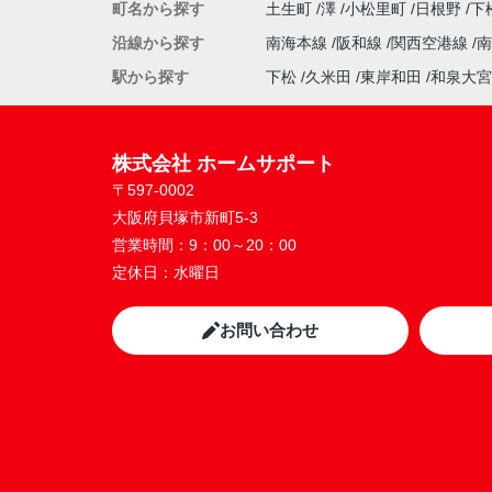
町名から探す
土生町
澤
小松里町
日根野
下
沿線から探す
南海本線
阪和線
関西空港線
駅から探す
下松
久米田
東岸和田
和泉大宮
株式会社 ホームサポート
〒597-0002
大阪府貝塚市新町5-3
営業時間：
9：00～20：00
定休日：
水曜日
お問い合わせ