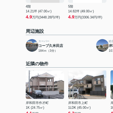
4階
5階
14.21坪 (47.00㎡)
14.82坪 (49.00㎡)
4.9
4.9
万円(3448.28円/坪)
万円(3306.34円/坪)
周辺施設
スーパー
総
コープ久米田店
岸
184ｍ（3分）
1
近隣の物件
岸和田市作才町
岸和田市上町
1K (24.75㎡)
1LDK (45.00㎡)
1