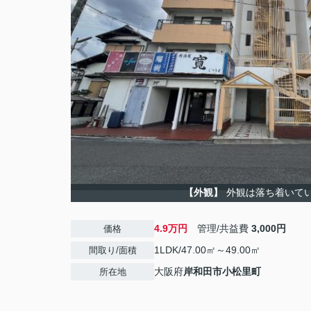
【外観】
外観は落ち着いて
4.9万円
管理/共益費
3,000円
価格
1LDK/47.00㎡～49.00㎡
間取り/面積
大阪府
岸和田市
小松里町
所在地