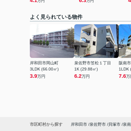
4.1
6.3
4
万円
万円
よく見られている物件
岸和田市岡山町
泉佐野市笠松１丁目
阪南市
3LDK (66.00㎡)
1K (29.88㎡)
1LDK 
3.9
6.2
7.6
万円
万円
万
市区町村から探す
岸和田市
泉佐野市
貝塚市
泉南