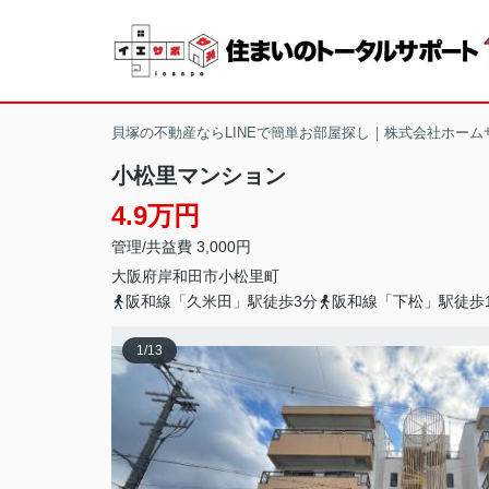
貝塚の不動産ならLINEで簡単お部屋探し｜株式会社ホーム
小松里マンション
4.9万円
管理/共益費 3,000円
大阪府
岸和田市
小松里町
阪和線「久米田」駅徒歩3分
阪和線「下松」駅徒歩1
1
/
13