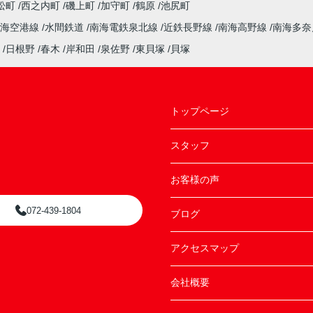
松町
西之内町
磯上町
加守町
鶴原
池尻町
南海空港線
水間鉄道
南海電鉄泉北線
近鉄長野線
南海高野線
南海多
日根野
春木
岸和田
泉佐野
東貝塚
貝塚
トップページ
スタッフ
お客様の声
072-439-1804
ブログ
アクセスマップ
会社概要