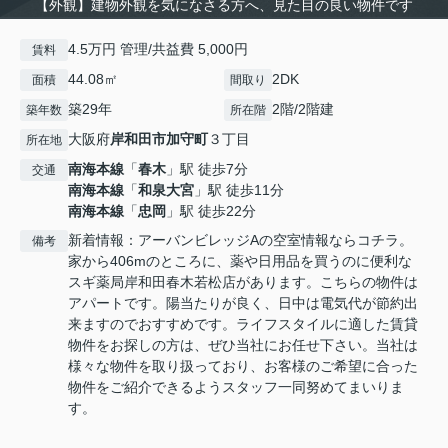
【外観】建物外観を気になさる方へ、見た目の良い物件です
4.5万円 管理/共益費 5,000円
賃料
44.08㎡
2DK
面積
間取り
築29年
2階/2階建
築年数
所在階
大阪府
岸和田市
加守町
３丁目
所在地
南海本線
「
春木
」駅 徒歩7分
交通
南海本線
「
和泉大宮
」駅 徒歩11分
南海本線
「
忠岡
」駅 徒歩22分
新着情報：アーバンビレッジAの空室情報ならコチラ。
備考
家から406mのところに、薬や日用品を買うのに便利な
スギ薬局岸和田春木若松店があります。こちらの物件は
アパートです。陽当たりが良く、日中は電気代が節約出
来ますのでおすすめです。ライフスタイルに適した賃貸
物件をお探しの方は、ぜひ当社にお任せ下さい。当社は
様々な物件を取り扱っており、お客様のご希望に合った
物件をご紹介できるようスタッフ一同努めてまいりま
す。