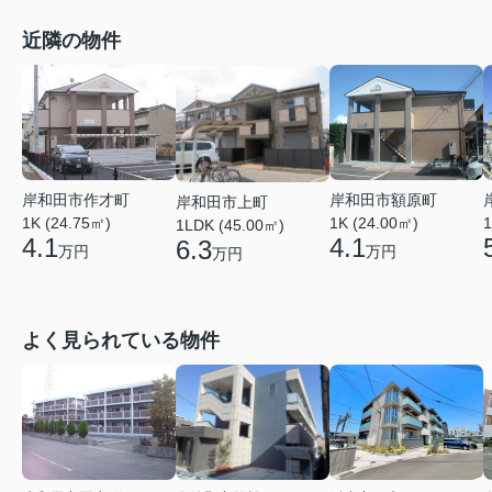
近隣の物件
岸和田市作才町
岸和田市額原町
岸和田市上町
1K (24.75㎡)
1K (24.00㎡)
1
1LDK (45.00㎡)
4.1
4.1
6.3
万円
万円
万円
よく見られている物件