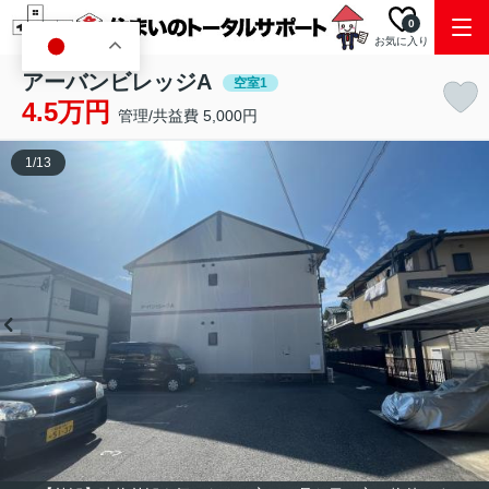
0
お気に入り
JA
アーバンビレッジA
空室1
4.5万円
管理/共益費 5,000円
1
/
13