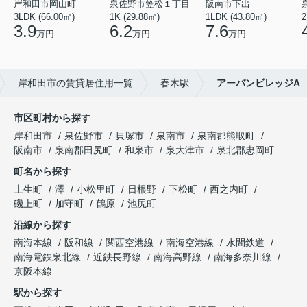
岸和田市岡山町
泉佐野市笠松１丁目
阪南市下出
3LDK (66.00㎡)
1K (29.88㎡)
1LDK (43.80㎡)
2
3.9
6.2
7.6
万円
万円
万円
岸和田市の賃貸居住用一覧
春木駅
アーバンビレッジA
市区町村から探す
岸和田市
泉佐野市
貝塚市
泉南市
泉南郡熊取町
阪南市
泉南郡田尻町
和泉市
泉大津市
泉北郡忠岡町
町名から探す
土生町
澤
小松里町
日根野
下松町
西之内町
磯上町
加守町
鶴原
池尻町
沿線から探す
南海本線
阪和線
関西空港線
南海空港線
水間鉄道
南海電鉄泉北線
近鉄長野線
南海高野線
南海多奈川線
京阪本線
駅から探す