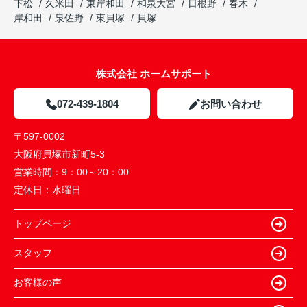
下松
久米田
東岸和田
和泉大宮
日根野
春木
岸和田
泉佐野
東貝塚
貝塚
株式会社 ホームサポート
072-439-1804
お問い合わせ
〒597-0002
大阪府貝塚市新町5-3
営業時間：
9：00～20：00
定休日：
水曜日
トップページ
スタッフ
お客様の声