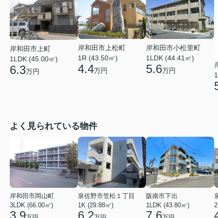
岸和田市上松町
岸和田市小松里町
岸和田市上町
1R (43.50㎡)
1LDK (44.41㎡)
1LDK (45.00㎡)
4.4
5.6
6.3
万円
万円
万円
1
よく見られている物件
岸和田市岡山町
泉佐野市笠松１丁目
阪南市下出
3LDK (66.00㎡)
1K (29.88㎡)
1LDK (43.80㎡)
2
3.9
6.2
7.6
万円
万円
万円