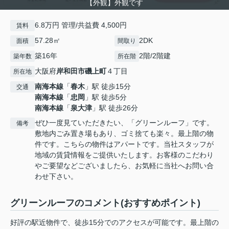
【外観】外観です
6.8万円 管理/共益費 4,500円
賃料
57.28㎡
2DK
面積
間取り
築16年
2階/2階建
築年数
所在階
大阪府
岸和田市
磯上町
４丁目
所在地
南海本線
「
春木
」駅 徒歩15分
交通
南海本線
「
忠岡
」駅 徒歩5分
南海本線
「
泉大津
」駅 徒歩26分
ぜひ一度見ていただきたい、「グリーンルーフ」です。
備考
敷地内ごみ置き場もあり、ゴミ捨ても楽々。最上階の物
件です。こちらの物件はアパートです。当社スタッフが
地域の賃貸情報をご提供いたします。お客様のこだわり
やご要望などございましたら、お気軽に当社へお問い合
わせ下さい。
グリーンルーフのコメント(おすすめポイント)
好評の駅近物件で、徒歩15分でのアクセスが可能です。最上階の