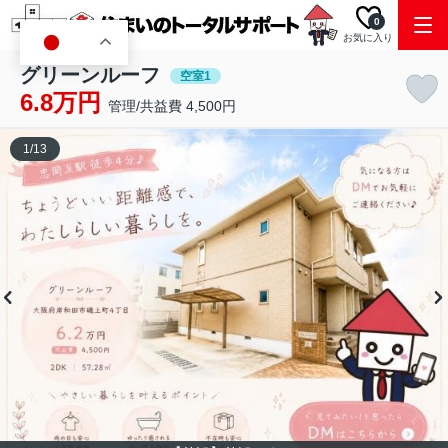
0
お気に入り
JA
グリーンルーフ
空室1
6.8万円
管理/共益費 4,500円
1
/
13