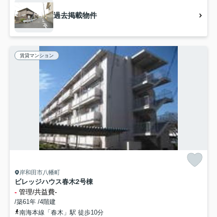
過去掲載物件
賃貸マンション
岸和田市八幡町
ビレッジハウス春木2号棟
-
管理/共益費-
/築61年 /4階建
南海本線「春木」駅 徒歩10分