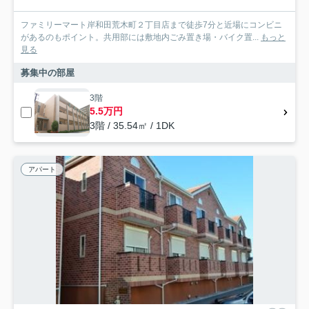
ファミリーマート岸和田荒木町２丁目店まで徒歩7分と近場にコンビニ
があるのもポイント。共用部には敷地内ごみ置き場・バイク置...
もっと
見る
募集中の部屋
3階
5.5万円
3階 / 35.54㎡ / 1DK
アパート