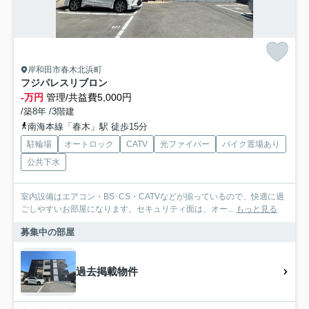
岸和田市春木北浜町
フジパレスリブロン
-万円
管理/共益費5,000円
/築8年 /3階建
南海本線「春木」駅 徒歩15分
駐輪場
オートロック
CATV
光ファイバー
バイク置場あり
公共下水
室内設備はエアコン・BS･CS・CATVなどが揃っているので、快適に過
ごしやすいお部屋になります。セキュリティ面は、オー...
もっと見る
募集中の部屋
過去掲載物件