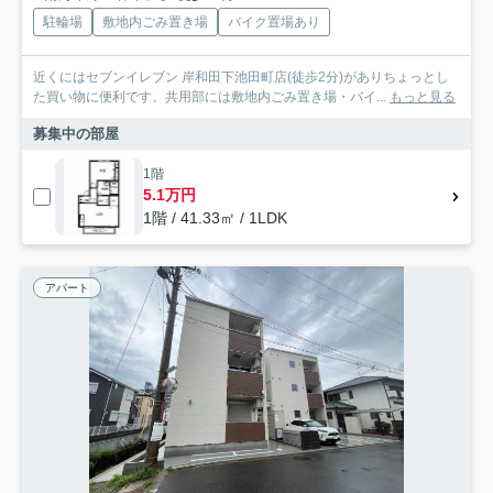
駐輪場
敷地内ごみ置き場
バイク置場あり
近くにはセブンイレブン 岸和田下池田町店(徒歩2分)がありちょっとし
た買い物に便利です。共用部には敷地内ごみ置き場・バイ...
もっと見る
募集中の部屋
1階
5.1万円
1階 / 41.33㎡ / 1LDK
アパート