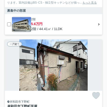
ります。室内設備はBS･CS・独立型キッチンなどが揃っ...
もっと見る
募集中の部屋
2階
5.6万円
2階 / 44.41㎡ / 1LDK
一戸建て
岸和田市下野町
岸和田市下野町平屋