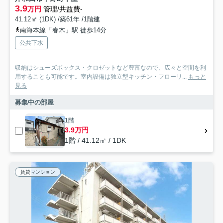
3.9
万円
管理/共益費-
41.12㎡ (1DK) /築61年 /1階建
南海本線「春木」駅 徒歩14分
公共下水
収納はシューズボックス・クロゼットなど豊富なので、広々と空間を利
用することも可能です。室内設備は独立型キッチン・フローリ...
もっと
見る
募集中の部屋
1階
3.9万円
1階 / 41.12㎡ / 1DK
賃貸マンション