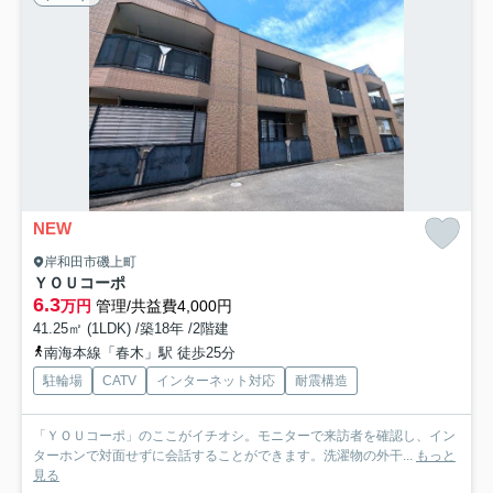
NEW
岸和田市磯上町
ＹＯＵコーポ
6.3
万円
管理/共益費4,000円
41.25㎡ (1LDK) /築18年 /2階建
南海本線「春木」駅 徒歩25分
駐輪場
CATV
インターネット対応
耐震構造
「ＹＯＵコーポ」のここがイチオシ。モニターで来訪者を確認し、イン
ターホンで対面せずに会話することができます。洗濯物の外干...
もっと
見る