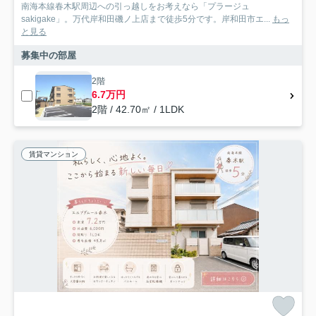
南海本線春木駅周辺への引っ越しをお考えなら「プラージュ
sakigake」。万代岸和田磯ノ上店まで徒歩5分です。岸和田市エ...
もっ
と見る
募集中の部屋
2階
6.7万円
2階 / 42.70㎡ / 1LDK
賃貸マンション