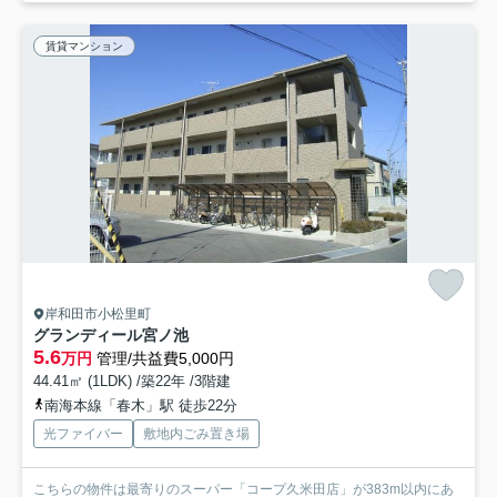
賃貸マンション
岸和田市小松里町
グランディール宮ノ池
5.6
万円
管理/共益費5,000円
44.41㎡ (1LDK) /築22年 /3階建
南海本線「春木」駅 徒歩22分
光ファイバー
敷地内ごみ置き場
こちらの物件は最寄りのスーパー「コープ久米田店」が383m以内にあ