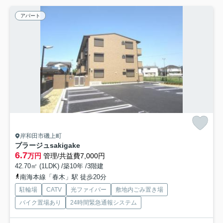
アパート
岸和田市磯上町
プラージュsakigake
6.7
万円
管理/共益費7,000円
42.70㎡ (1LDK) /築10年 /3階建
南海本線「春木」駅 徒歩20分
駐輪場
CATV
光ファイバー
敷地内ごみ置き場
バイク置場あり
24時間緊急通報システム