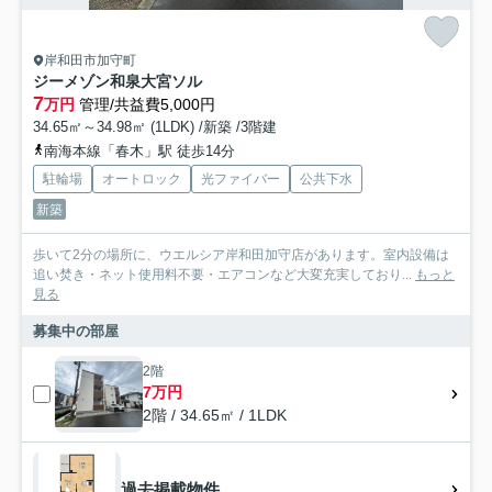
岸和田市加守町
ジーメゾン和泉大宮ソル
7
万円
管理/共益費5,000円
34.65㎡～34.98㎡ (1LDK) /新築 /3階建
南海本線「春木」駅 徒歩14分
駐輪場
オートロック
光ファイバー
公共下水
新築
歩いて2分の場所に、ウエルシア岸和田加守店があります。室内設備は
追い焚き・ネット使用料不要・エアコンなど大変充実しており...
もっと
見る
募集中の部屋
2階
7万円
2階 / 34.65㎡ / 1LDK
過去掲載物件