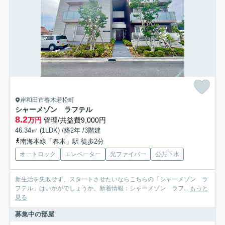
岸和田市春木若松町
シャーメゾン ラフテル
8.2
万円
管理/共益費9,000円
46.34㎡ (1LDK) /築2年 /3階建
南海本線「春木」駅 徒歩2分
オートロック
エレベーター
光ファイバー
公共下水
新生活を失敗せず、スタートさせたいならこちらの「シャーメゾン ラ
フテル」はいかがでしょうか。新着情報：シャーメゾン ラフ...
もっと
見る
募集中の部屋