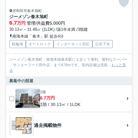
岸和田市春木旭町
ジーメゾン春木旭町
6.7
万円
管理/共益費5,000円
30.13㎡～31.48㎡ (1LDK) /築1年未満 /3階建
南海本線「春木」駅 徒歩4分
駐輪場
オートロック
インターネット対応
公共下水
ジーメゾン春木旭町：南海本線春木駅にも近くて便利。便利なスーパー
「サンエーフード田中店」まで478mです。室内設備は洗面...
もっと見
る
募集中の部屋
1階
6.7万円
1階 / 30.13㎡ / 1LDK
過去掲載物件