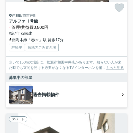
岸和田市吉井町
アルファⅡ号館
-
管理/共益費3,500円
/築7年 /2階建
南海本線「春木」駅 徒歩17分
駐輪場
敷地内ごみ置き場
歩いて150mの場所に、松源岸和田中井店があります。知らない人が来
た時でも玄関を開ける必要がなくなるTVインターホンを備...
もっと見る
募集中の部屋
過去掲載物件
アパート