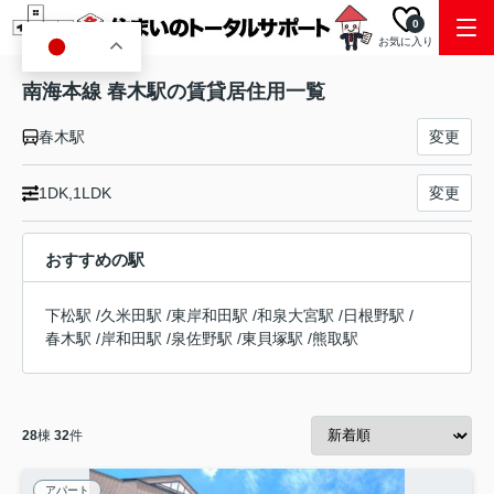
0
お気に入り
JA
南海本線 春木駅の賃貸居住用一覧
春木駅
変更
1DK,1LDK
変更
おすすめの駅
下松駅
/
久米田駅
/
東岸和田駅
/
和泉大宮駅
/
日根野駅
/
春木駅
/
岸和田駅
/
泉佐野駅
/
東貝塚駅
/
熊取駅
28
棟
32
件
アパート