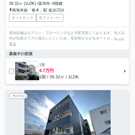
39.32㎡ (1LDK) /築36年 /4階建
南海本線「春木」駅 徒歩23分
オートロック
光ファイバー
室内設備はエアコン・フローリングなど大変充実しております。住人以
外が住居エリアに侵入しにくいため、安全性が上がるオートロ...
もっと
見る
募集中の部屋
1階
4.7万円
1階 / 39.32㎡ / 1LDK
アパート