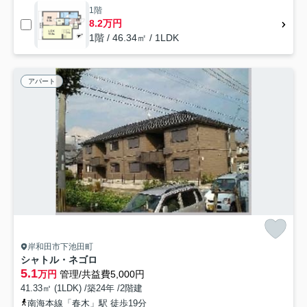
1階
8.2万円
1階 / 46.34㎡ / 1LDK
アパート
岸和田市下池田町
シャトル・ネゴロ
5.1
万円
管理/共益費5,000円
41.33㎡ (1LDK) /築24年 /2階建
南海本線「春木」駅 徒歩19分