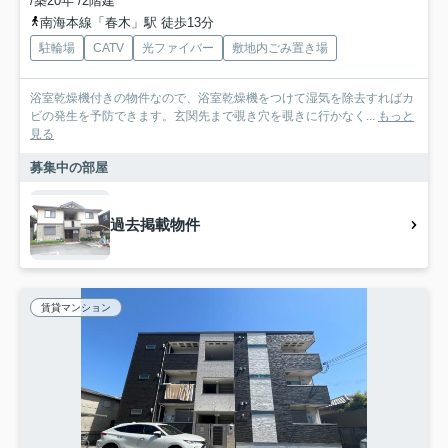
/築20年 /2階建
南海本線「春木」駅 徒歩13分
駐輪場
CATV
光ファイバー
敷地内ごみ置き場
浴室乾燥機付きの物件なので、浴室乾燥機をつけて湿気を除去すればカ
ビの発生を予防できます。玄関先まで覗き穴を覗きに行かなく...
もっと
見る
募集中の部屋
過去掲載物件
賃貸マンション