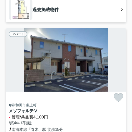
過去掲載物件
アパート
岸和田市磯上町
メゾフォルテⅤ
-
管理/共益費4,100円
/築4年 /2階建
南海本線「春木」駅 徒歩15分