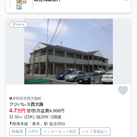
アパート
岸和田市西大路町
フジパレス西大路
4.7
万円
管理/共益費4,000円
31.50㎡ (1DK) /築20年 /2階建
南海本線「春木」駅 徒歩26分
駐輪場
CATV
インターネット対応
バイク置場あり