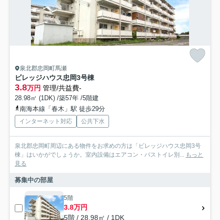
泉北郡忠岡町馬瀬
ビレッジハウス忠岡3号棟
3.8
万円
管理/共益費-
28.98㎡ (1DK) /築57年 /5階建
南海本線「春木」駅 徒歩29分
インターネット対応
公共下水
泉北郡忠岡町周辺にある物件をお求めの方は「ビレッジハウス忠岡3号
棟」はいかがでしょうか。室内設備はエアコン・バストイレ別...
もっと
見る
募集中の部屋
5階
3.8万円
5階 / 28.98㎡ / 1DK