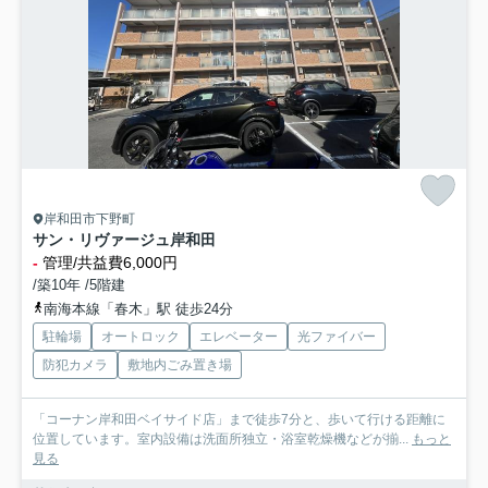
岸和田市下野町
サン・リヴァージュ岸和田
-
管理/共益費6,000円
/築10年 /5階建
南海本線「春木」駅 徒歩24分
駐輪場
オートロック
エレベーター
光ファイバー
防犯カメラ
敷地内ごみ置き場
「コーナン岸和田ベイサイド店」まで徒歩7分と、歩いて行ける距離に
位置しています。室内設備は洗面所独立・浴室乾燥機などが揃...
もっと
見る