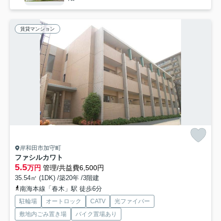
賃貸マンション
岸和田市加守町
ファシルカワト
5.5
万円
管理/共益費6,500円
35.54㎡ (1DK) /築20年 /3階建
南海本線「春木」駅 徒歩6分
駐輪場
オートロック
CATV
光ファイバー
敷地内ごみ置き場
バイク置場あり