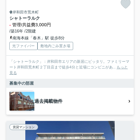
岸和田市荒木町
シャトーラルク
-
管理/共益費3,000円
/築16年 /2階建
南海本線「春木」駅 徒歩8分
光ファイバー
敷地内ごみ置き場
「シャトーラルク」：岸和田市エリアの新居にピッタリ。ファミリーマ
ート岸和田荒木町２丁目店まで徒歩4分と近場にコンビニがあ...
もっと
見る
募集中の部屋
過去掲載物件
賃貸マンション