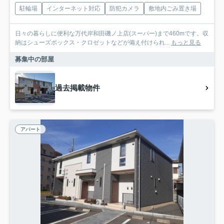
駐輪場
インターネット対応
防犯カメラ
敷地内ごみ置き場
日々の暮らしに便利な万代岸和田磯ノ上店(スーパー)まで460mです。収
納はシューズボックス・クロゼットなどが備え付けられ...
もっと見る
募集中の部屋
過去掲載物件
アパート