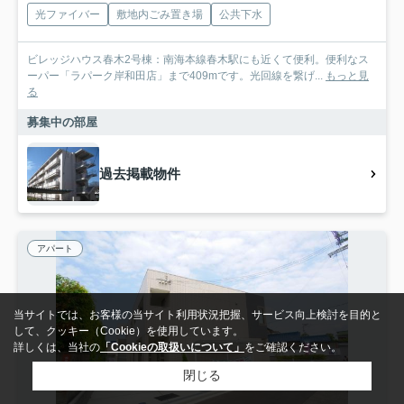
光ファイバー
敷地内ごみ置き場
公共下水
ビレッジハウス春木2号棟：南海本線春木駅にも近くて便利。便利なス
ーパー「ラパーク岸和田店」まで409mです。光回線を繋げ...
もっと見
る
募集中の部屋
過去掲載物件
アパート
当サイトでは、お客様の当サイト利用状況把握、サービス向上検討を目的と
して、クッキー（Cookie）を使用しています。
詳しくは、当社の
「Cookieの取扱いについて」
をご確認ください。
閉じる