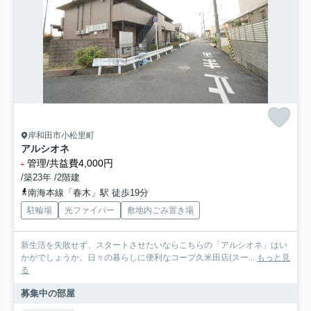
岸和田市小松里町
アルシオネ
-
管理/共益費4,000円
/築23年 /2階建
南海本線「春木」駅 徒歩19分
駐輪場
光ファイバー
敷地内ごみ置き場
新生活を失敗せず、スタートさせたいならこちらの「アルシオネ」はい
かがでしょうか。日々の暮らしに便利なコープ久米田店(スー...
もっと見
る
募集中の部屋