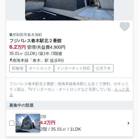
岸和田市春木旭町
フジパレス春木駅北２番館
6.2
万円
管理/共益費4,900円
35.01㎡ (1LDK) /築1年 /3階建
南海本線「春木」駅 徒歩9分
駐輪場
オートロック
インターネット対応
公共下水
フジパレス春木駅北２番館：南海本線春木駅にも近くて便利。セキュリ
ティ面は、TVインターホン・オートロックなど充実している...
もっと見
る
募集中の部屋
2階
6.2万円
2階 / 35.01㎡ / 1LDK