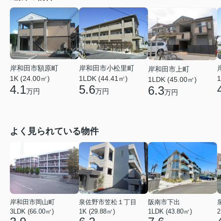
岸和田市額原町
岸和田市小松里町
岸和田市上町
1K (24.00㎡)
1LDK (44.41㎡)
1
1LDK (45.00㎡)
4.1
5.6
6.3
万円
万円
万円
よく見られている物件
岸和田市岡山町
泉佐野市笠松１丁目
阪南市下出
3LDK (66.00㎡)
1K (29.88㎡)
1LDK (43.80㎡)
2