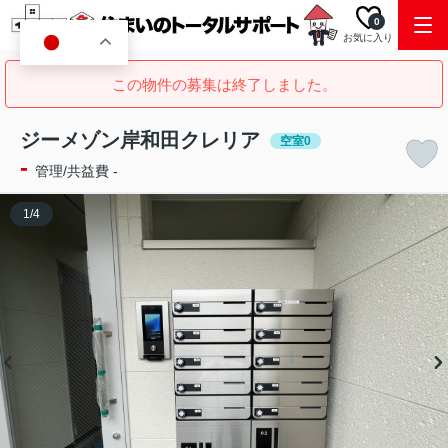
0
お気に入り
JA
この物件の募集は終了しました。
ジーメゾン岸和田クレリア
空室0
-
管理/共益費 -
1
/
4