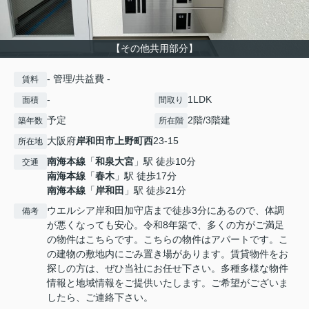
【その他共用部分】
- 管理/共益費 -
賃料
-
1LDK
面積
間取り
予定
2階/3階建
築年数
所在階
大阪府
岸和田市
上野町西
23-15
所在地
南海本線
「
和泉大宮
」駅 徒歩10分
交通
南海本線
「
春木
」駅 徒歩17分
南海本線
「
岸和田
」駅 徒歩21分
ウエルシア岸和田加守店まで徒歩3分にあるので、体調
備考
が悪くなっても安心。令和8年築で、多くの方がご満足
の物件はこちらです。こちらの物件はアパートです。こ
の建物の敷地内にごみ置き場があります。賃貸物件をお
探しの方は、ぜひ当社にお任せ下さい。多種多様な物件
情報と地域情報をご提供いたします。ご希望がございま
したら、ご連絡下さい。