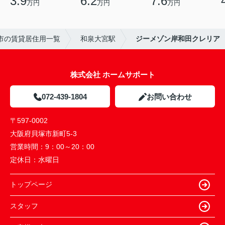
3.9
6.2
7.6
万円
万円
万円
市の賃貸居住用一覧
和泉大宮駅
ジーメゾン岸和田クレリア
株式会社 ホームサポート
072-439-1804
お問い合わせ
〒597-0002
大阪府貝塚市新町5-3
営業時間：
9：00～20：00
定休日：
水曜日
トップページ
スタッフ