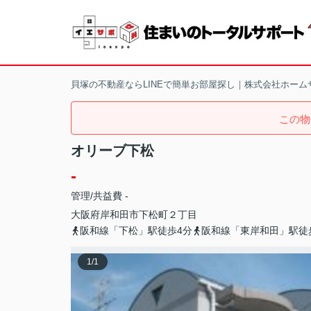
貝塚の不動産ならLINEで簡単お部屋探し｜株式会社ホーム
この物
オリーブ下松
-
管理/共益費 -
大阪府
岸和田市
下松町
２丁目
阪和線「下松」駅徒歩4分
阪和線「東岸和田」駅徒
1
/
1