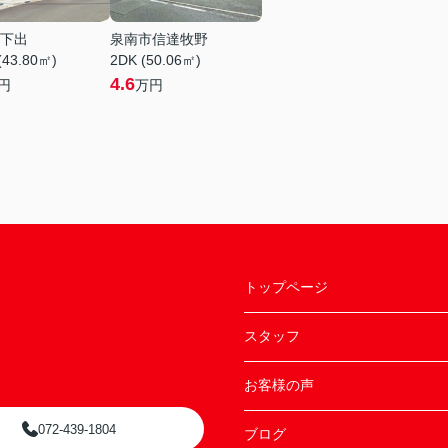
下出
泉南市信達牧野
(43.80㎡)
2DK (50.06㎡)
4.6
円
万円
トップページ
スタッフ
お客様の声
072-439-1804
ブログ