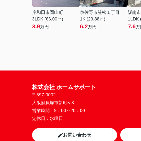
岸和田市岡山町
泉佐野市笠松１丁目
阪南市
3LDK (66.00㎡)
1K (29.88㎡)
1LDK 
3.9
6.2
7.6
万円
万円
万
株式会社 ホームサポート
〒597-0002
大阪府貝塚市新町5-3
営業時間：
9：00～20：00
定休日：
水曜日
お問い合わせ