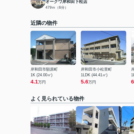
オークワ岸和田下松店
479ｍ（6分）
近隣の物件
岸和田市額原町
岸和田市小松里町
1K (24.00㎡)
1LDK (44.41㎡)
1
4.1
5.6
6
万円
万円
よく見られている物件