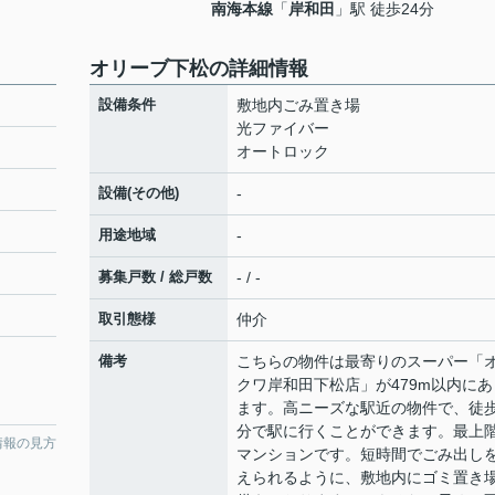
南海本線
「
岸和田
」駅 徒歩24分
オリーブ下松の詳細情報
設備条件
敷地内ごみ置き場
光ファイバー
オートロック
設備(その他)
-
用途地域
-
募集戸数 / 総戸数
- / -
取引態様
仲介
備考
こちらの物件は最寄りのスーパー「
クワ岸和田下松店」が479m以内にあ
ます。高ニーズな駅近の物件で、徒歩
分で駅に行くことができます。最上
情報の見方
マンションです。短時間でごみ出し
えられるように、敷地内にゴミ置き