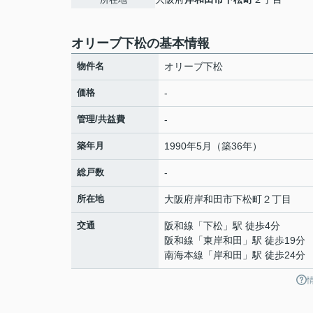
オリーブ下松の基本情報
物件名
オリーブ下松
価格
-
管理/共益費
-
築年月
1990年5月（築36年）
総戸数
-
所在地
大阪府
岸和田市
下松町
２丁目
交通
阪和線
「
下松
」駅 徒歩4分
阪和線
「
東岸和田
」駅 徒歩19分
南海本線
「
岸和田
」駅 徒歩24分