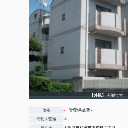
【外観】
外観です
-
管理/共益費
-
価格
-/-
間取り/面積
大阪府
岸和田市
下松町
２丁目
所在地