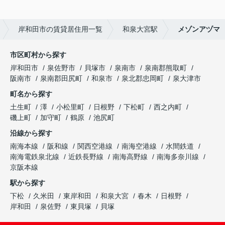
岸和田市の賃貸居住用一覧
和泉大宮駅
メゾンアヅマ
市区町村から探す
岸和田市
泉佐野市
貝塚市
泉南市
泉南郡熊取町
阪南市
泉南郡田尻町
和泉市
泉北郡忠岡町
泉大津市
町名から探す
土生町
澤
小松里町
日根野
下松町
西之内町
磯上町
加守町
鶴原
池尻町
沿線から探す
南海本線
阪和線
関西空港線
南海空港線
水間鉄道
南海電鉄泉北線
近鉄長野線
南海高野線
南海多奈川線
京阪本線
駅から探す
下松
久米田
東岸和田
和泉大宮
春木
日根野
岸和田
泉佐野
東貝塚
貝塚