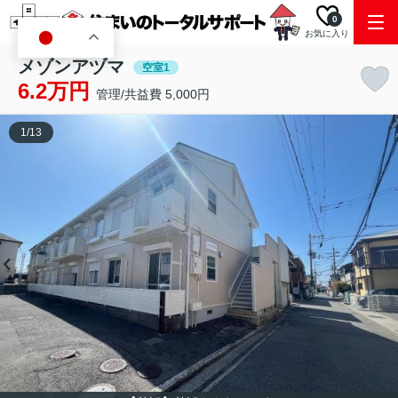
0
お気に入り
JA
メゾンアヅマ
空室1
6.2万円
管理/共益費 5,000円
1
/
13