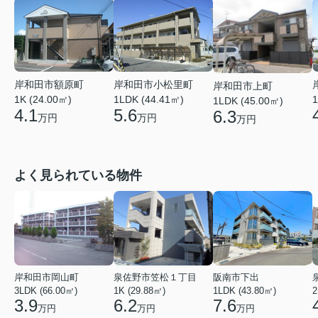
岸和田市額原町
岸和田市小松里町
岸和田市上町
1K (24.00㎡)
1LDK (44.41㎡)
1
1LDK (45.00㎡)
4.1
5.6
6.3
万円
万円
万円
よく見られている物件
岸和田市岡山町
泉佐野市笠松１丁目
阪南市下出
3LDK (66.00㎡)
1K (29.88㎡)
1LDK (43.80㎡)
2
3.9
6.2
7.6
万円
万円
万円