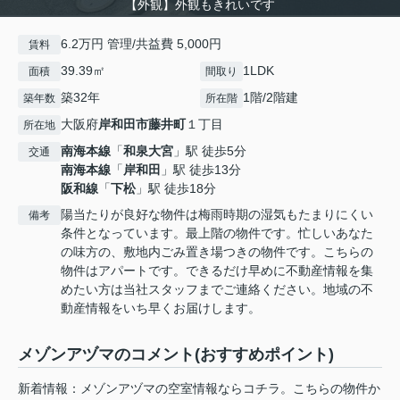
【外観】外観もきれいです
6.2万円 管理/共益費 5,000円
賃料
39.39㎡
1LDK
面積
間取り
築32年
1階/2階建
築年数
所在階
大阪府
岸和田市
藤井町
１丁目
所在地
南海本線
「
和泉大宮
」駅 徒歩5分
交通
南海本線
「
岸和田
」駅 徒歩13分
阪和線
「
下松
」駅 徒歩18分
陽当たりが良好な物件は梅雨時期の湿気もたまりにくい
備考
条件となっています。最上階の物件です。忙しいあなた
の味方の、敷地内ごみ置き場つきの物件です。こちらの
物件はアパートです。できるだけ早めに不動産情報を集
めたい方は当社スタッフまでご連絡ください。地域の不
動産情報をいち早くお届けします。
メゾンアヅマのコメント(おすすめポイント)
新着情報：メゾンアヅマの空室情報ならコチラ。こちらの物件か