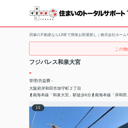
貝塚の不動産ならLINEで簡単お部屋探し｜株式会社ホーム
この物
フジパレス和泉大宮
-
管理/共益費 -
大阪府
岸和田市
加守町
２丁目
南海本線「和泉大宮」駅徒歩6分
南海本線「岸和田
1
/
1