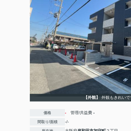
【外観】
外観もきれいで
-
管理/共益費
-
価格
-/-
間取り/面積
大阪府
岸和田市
加守町
２丁目
所在地