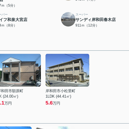
77ｍ（5分）
ーパー
スーパー
イフ和泉大宮店
サンディ岸和田春木店
84ｍ（8分）
911ｍ（12分）
岸和田市額原町
岸和田市小松里町
K (24.00㎡)
1LDK (44.41㎡)
.1
5.6
万円
万円