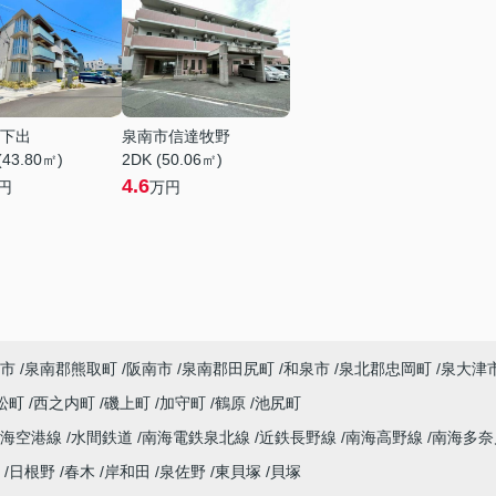
下出
泉南市信達牧野
(43.80㎡)
2DK (50.06㎡)
4.6
円
万円
市
泉南郡熊取町
阪南市
泉南郡田尻町
和泉市
泉北郡忠岡町
泉大津
松町
西之内町
磯上町
加守町
鶴原
池尻町
南海空港線
水間鉄道
南海電鉄泉北線
近鉄長野線
南海高野線
南海多
日根野
春木
岸和田
泉佐野
東貝塚
貝塚