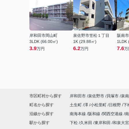
岸和田市岡山町
泉佐野市笠松１丁目
阪南市
3LDK (66.00㎡)
1K (29.88㎡)
1LDK 
3.9
6.2
7.6
万円
万円
万
市区町村から探す
岸和田市
泉佐野市
貝塚市
泉南
町名から探す
土生町
澤
小松里町
日根野
下
沿線から探す
南海本線
阪和線
関西空港線
駅から探す
下松
久米田
東岸和田
和泉大宮