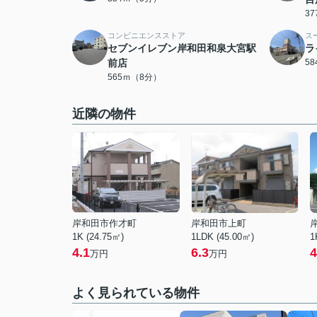
3
コンビニエンスストア
ス
セブンイレブン岸和田和泉大宮駅
ラ
前店
5
565ｍ（8分）
近隣の物件
岸和田市作才町
岸和田市上町
1K (24.75㎡)
1LDK (45.00㎡)
1
4.1
6.3
4
万円
万円
よく見られている物件