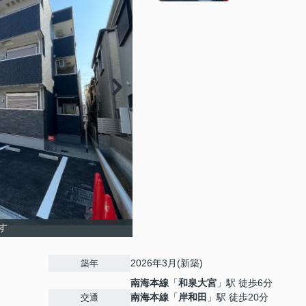
す
2026年3月(新築)
築年
南海本線
「
和泉大宮
」駅 徒歩6分
南海本線
「
岸和田
」駅 徒歩20分
交通