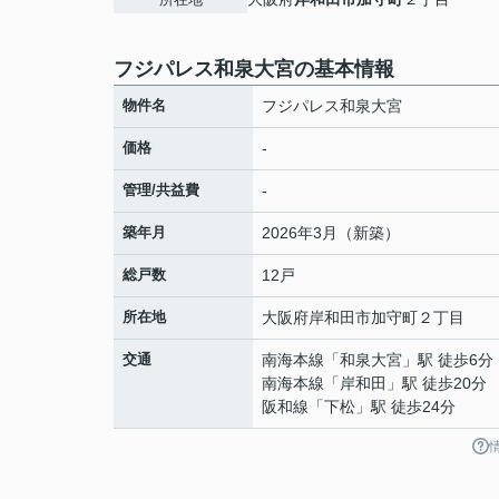
フジパレス和泉大宮の基本情報
物件名
フジパレス和泉大宮
価格
-
管理/共益費
-
築年月
2026年3月（新築）
総戸数
12戸
所在地
大阪府
岸和田市
加守町
２丁目
交通
南海本線
「
和泉大宮
」駅 徒歩6分
南海本線
「
岸和田
」駅 徒歩20分
阪和線
「
下松
」駅 徒歩24分