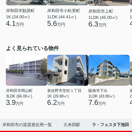
岸和田市額原町
岸和田市小松里町
岸和田市上町
1K (24.00㎡)
1LDK (44.41㎡)
1
1LDK (45.00㎡)
4.1
5.6
6.3
万円
万円
万円
よく見られている物件
岸和田市岡山町
泉佐野市笠松１丁目
阪南市下出
3LDK (66.00㎡)
1K (29.88㎡)
1LDK (43.80㎡)
2
3.9
6.2
7.6
万円
万円
万円
岸和田市の賃貸居住用一覧
久米田駅
ラ・フェスタ下池田