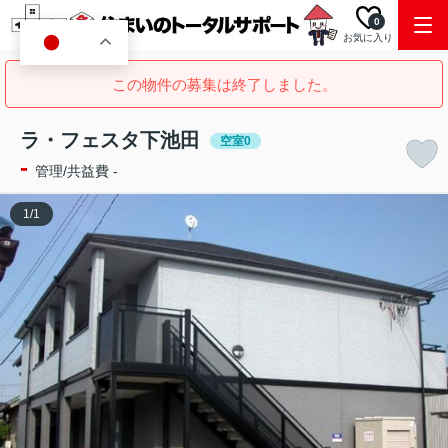
0
お気に入り
JA
この物件の募集は終了しました。
ラ・フェスタ下池田
空室0
-
管理/共益費 -
1
/
1