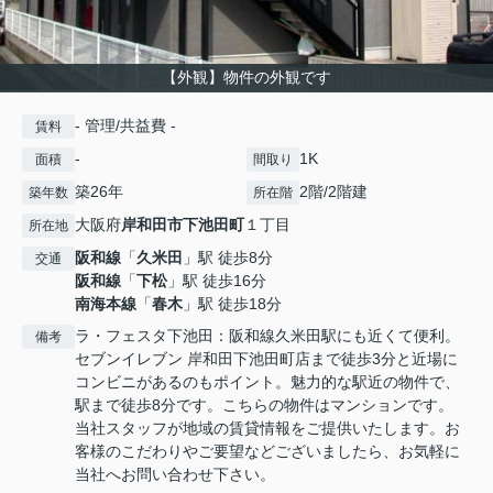
【外観】物件の外観です
- 管理/共益費 -
賃料
-
1K
面積
間取り
築26年
2階/2階建
築年数
所在階
大阪府
岸和田市
下池田町
１丁目
所在地
阪和線
「
久米田
」駅 徒歩8分
交通
阪和線
「
下松
」駅 徒歩16分
南海本線
「
春木
」駅 徒歩18分
ラ・フェスタ下池田：阪和線久米田駅にも近くて便利。
備考
セブンイレブン 岸和田下池田町店まで徒歩3分と近場に
コンビニがあるのもポイント。魅力的な駅近の物件で、
駅まで徒歩8分です。こちらの物件はマンションです。
当社スタッフが地域の賃貸情報をご提供いたします。お
客様のこだわりやご要望などございましたら、お気軽に
当社へお問い合わせ下さい。