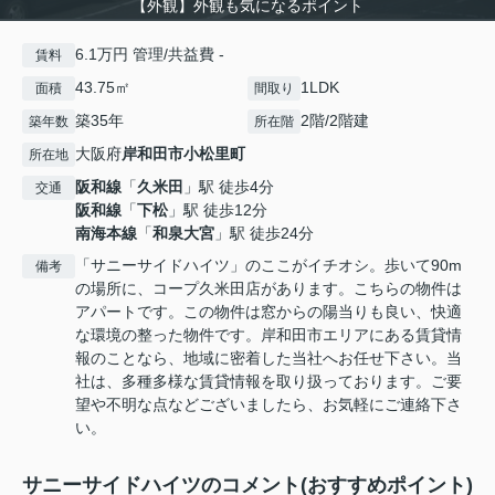
【外観】外観も気になるポイント
6.1万円 管理/共益費 -
賃料
43.75㎡
1LDK
面積
間取り
築35年
2階/2階建
築年数
所在階
大阪府
岸和田市
小松里町
所在地
阪和線
「
久米田
」駅 徒歩4分
交通
阪和線
「
下松
」駅 徒歩12分
南海本線
「
和泉大宮
」駅 徒歩24分
「サニーサイドハイツ」のここがイチオシ。歩いて90m
備考
の場所に、コープ久米田店があります。こちらの物件は
アパートです。この物件は窓からの陽当りも良い、快適
な環境の整った物件です。岸和田市エリアにある賃貸情
報のことなら、地域に密着した当社へお任せ下さい。当
社は、多種多様な賃貸情報を取り扱っております。ご要
望や不明な点などございましたら、お気軽にご連絡下さ
い。
サニーサイドハイツのコメント(おすすめポイント)