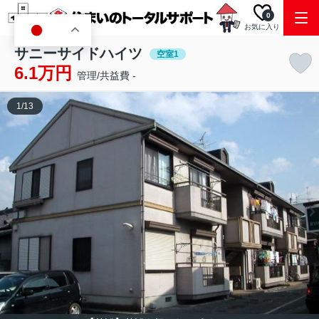
0
お気に入り
JA
サニーサイドハイツ
空室1
6.1万円
管理/共益費 -
1
/
13