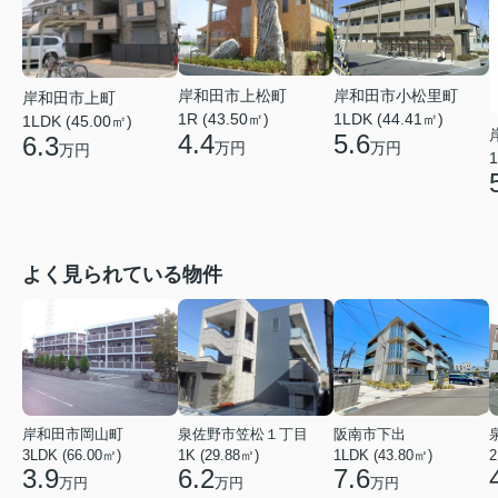
岸和田市上松町
岸和田市小松里町
岸和田市上町
1R (43.50㎡)
1LDK (44.41㎡)
1LDK (45.00㎡)
4.4
5.6
6.3
万円
万円
万円
1
よく見られている物件
岸和田市岡山町
泉佐野市笠松１丁目
阪南市下出
3LDK (66.00㎡)
1K (29.88㎡)
1LDK (43.80㎡)
2
3.9
6.2
7.6
万円
万円
万円