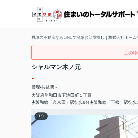
貝塚の不動産ならLINEで簡単お部屋探し｜株式会社ホーム
この物
シャルマン木ノ元
-
管理/共益費 -
大阪府
岸和田市
下池田町
１丁目
阪和線「久米田」駅徒歩8分
阪和線「下松」駅徒歩1
1
/
3