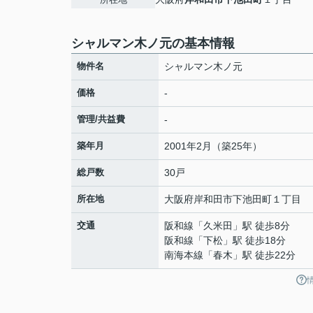
シャルマン木ノ元の基本情報
物件名
シャルマン木ノ元
価格
-
管理/共益費
-
築年月
2001年2月（築25年）
総戸数
30戸
所在地
大阪府
岸和田市
下池田町
１丁目
交通
阪和線
「
久米田
」駅 徒歩8分
阪和線
「
下松
」駅 徒歩18分
南海本線
「
春木
」駅 徒歩22分