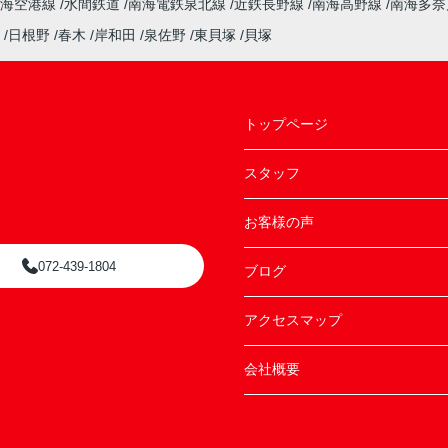
南海空港線
水間鉄道
南海電鉄泉北線
近鉄長野線
南海高野線
南海多
日根野
春木
岸和田
泉佐野
東貝塚
貝塚
トップページ
スタッフ
お客様の声
072-439-1804
ブログ
アクセスマップ
会社概要