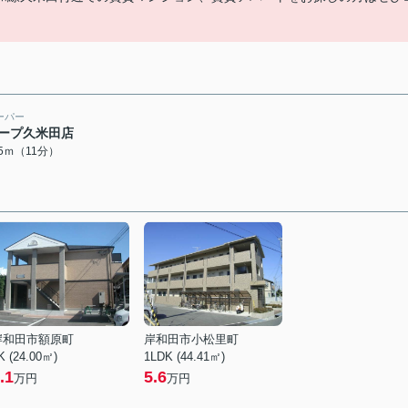
ーパー
ープ久米田店
45ｍ（11分）
岸和田市額原町
岸和田市小松里町
K (24.00㎡)
1LDK (44.41㎡)
.1
5.6
万円
万円