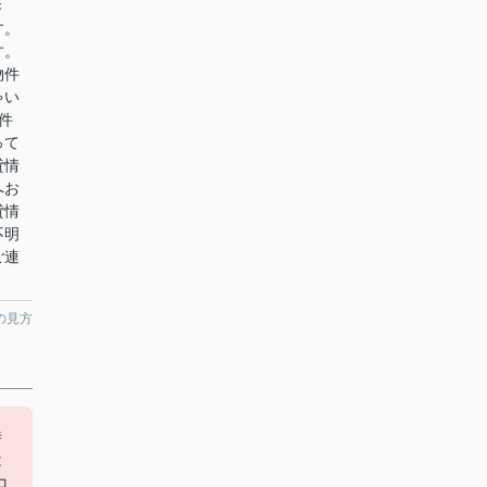
き
す。
す。
物件
ゃい
件
って
貸情
へお
貸情
不明
ご連
の見方
時
は
コ