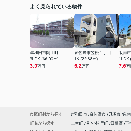
よく見られている物件
岸和田市岡山町
泉佐野市笠松１丁目
阪南市
3LDK (66.00㎡)
1K (29.88㎡)
1LDK 
3.9
6.2
7.6
万円
万円
万
市区町村から探す
岸和田市
泉佐野市
貝塚市
泉南
町名から探す
土生町
澤
小松里町
日根野
下