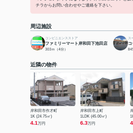
チラからお問い合わせやご連絡を下さい。
周辺施設
コンビニエンスストア
ス
ファミリーマート岸和田下池田店
コ
303ｍ（4分）
8
近隣の物件
岸和田市作才町
岸和田市上町
1K (24.75㎡)
1LDK (45.00㎡)
1
4.1
6.3
4
万円
万円