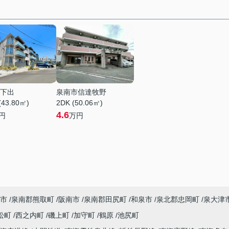
下出
泉南市信達牧野
(43.80㎡)
2DK (50.06㎡)
4.6
円
万円
市
泉南郡熊取町
阪南市
泉南郡田尻町
和泉市
泉北郡忠岡町
泉大津
松町
西之内町
磯上町
加守町
鶴原
池尻町