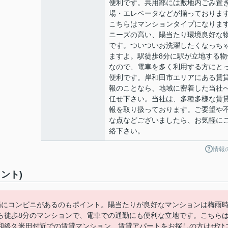
便利です。共用部には敷地内ごみ置
場・エレベータなどが揃っておりま
こちらはマンションタイプになりま
ニーズの高い、陽当たり環境良好な
です。ついついお洗濯したくなっち
ますよ。駅徒歩8分に駅が立地する物
なので、電車を多く利用する方にと
便利です。岸和田市エリアにある賃
報のことなら、地域に密着した当社
任せ下さい。当社は、多種多様な賃
報を取り扱っております。ご要望や
な点などございましたら、お気軽に
絡下さい。
情報
ント)
場にコンビニがあるのもポイント。陽当たりが良好なマンションは梅雨
ら徒歩8分のマンションで、電車での通勤にも便利な立地です。こちら
和線久米田付近での賃貸マンション、賃貸アパートをお探しの方はぜひ