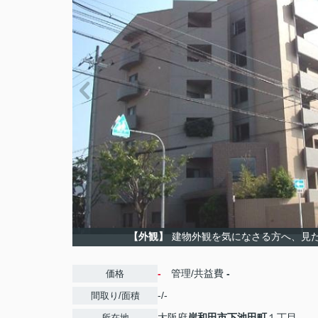
【外観】
建物外観を気になさる方へ、見
-
管理/共益費
-
価格
-/-
間取り/面積
大阪府
岸和田市
下池田町
１丁目
所在地