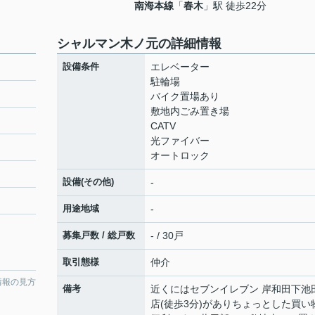
南海本線
「
春木
」駅 徒歩22分
シャルマン木ノ元の詳細情報
設備条件
エレベーター
駐輪場
バイク置場あり
敷地内ごみ置き場
CATV
光ファイバー
オートロック
設備(その他)
-
用途地域
-
募集戸数 / 総戸数
- / 30戸
取引態様
仲介
情報の見方
備考
近くにはセブンイレブン 岸和田下池
店(徒歩3分)がありちょっとした買い