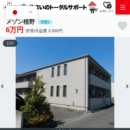
0
お気に入り
JA
メゾン植野
空室1
6万円
管理/共益費 3,000円
1
/
15