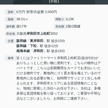
【外観】
6万円 管理/共益費 3,000円
賃料
38.51㎡
1LDK
面積
間取り
築17年
1階/2階建
築年数
所在階
大阪府
岸和田市
上松町
3052
所在地
阪和線
「
東岸和田
」駅 徒歩10分
交通
阪和線
「
下松
」駅 徒歩12分
南海本線
「
岸和田
」駅 徒歩19分
近くにはファミリーマート岸和田上松町店(徒歩5分)が
備考
ありちょっとした買い物に便利です。こちらの物件はア
パートです。こちらは初期費用をカードでお支払いいた
だける物件です。敷地内にゴミ置き場を備えているので
敷地外に出る必要が無く、短時間でサッとゴミ出しを終
えられます。岸和田市エリアにある賃貸情報のことな
ら、地域に密着した当社へお任せ下さい。当社は、多種
多様な賃貸情報を取り扱っております。ご要望や不明な
点などございましたら、お気軽にご連絡下さい。