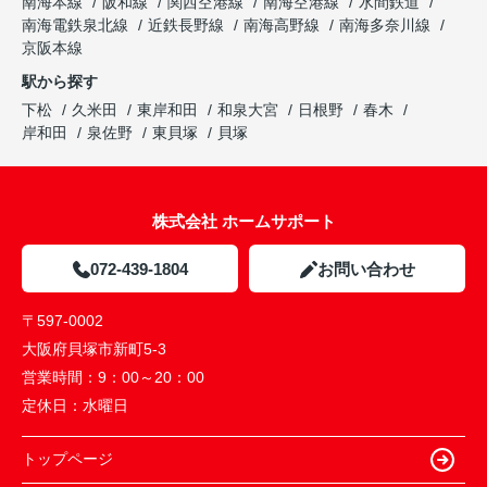
南海本線
阪和線
関西空港線
南海空港線
水間鉄道
南海電鉄泉北線
近鉄長野線
南海高野線
南海多奈川線
京阪本線
駅から探す
下松
久米田
東岸和田
和泉大宮
日根野
春木
岸和田
泉佐野
東貝塚
貝塚
株式会社 ホームサポート
072-439-1804
お問い合わせ
〒597-0002
大阪府貝塚市新町5-3
営業時間：
9：00～20：00
定休日：
水曜日
トップページ