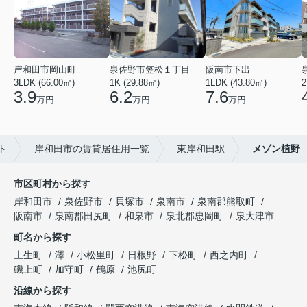
岸和田市岡山町
泉佐野市笠松１丁目
阪南市下出
3LDK (66.00㎡)
1K (29.88㎡)
1LDK (43.80㎡)
2
3.9
6.2
7.6
万円
万円
万円
ト
岸和田市の賃貸居住用一覧
東岸和田駅
メゾン植野
市区町村から探す
岸和田市
泉佐野市
貝塚市
泉南市
泉南郡熊取町
阪南市
泉南郡田尻町
和泉市
泉北郡忠岡町
泉大津市
町名から探す
土生町
澤
小松里町
日根野
下松町
西之内町
磯上町
加守町
鶴原
池尻町
沿線から探す