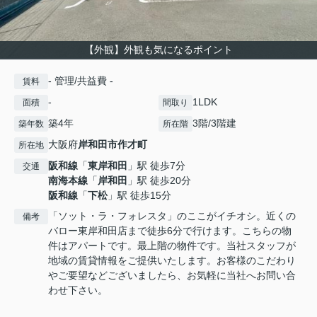
【外観】外観も気になるポイント
- 管理/共益費 -
賃料
-
1LDK
面積
間取り
築4年
3階/3階建
築年数
所在階
大阪府
岸和田市
作才町
所在地
阪和線
「
東岸和田
」駅 徒歩7分
交通
南海本線
「
岸和田
」駅 徒歩20分
阪和線
「
下松
」駅 徒歩15分
「ソット・ラ・フォレスタ」のここがイチオシ。近くの
備考
バロー東岸和田店まで徒歩6分で行けます。こちらの物
件はアパートです。最上階の物件です。当社スタッフが
地域の賃貸情報をご提供いたします。お客様のこだわり
やご要望などございましたら、お気軽に当社へお問い合
わせ下さい。