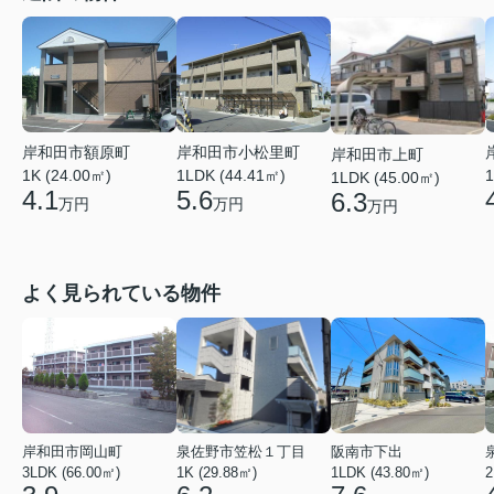
岸和田市額原町
岸和田市小松里町
岸和田市上町
1K (24.00㎡)
1LDK (44.41㎡)
1
1LDK (45.00㎡)
4.1
5.6
6.3
万円
万円
万円
よく見られている物件
岸和田市岡山町
泉佐野市笠松１丁目
阪南市下出
3LDK (66.00㎡)
1K (29.88㎡)
1LDK (43.80㎡)
2