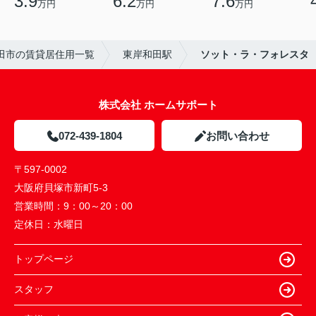
3.9
6.2
7.6
万円
万円
万円
田市の賃貸居住用一覧
東岸和田駅
ソット・ラ・フォレスタ
株式会社 ホームサポート
072-439-1804
お問い合わせ
〒597-0002
大阪府貝塚市新町5-3
営業時間：
9：00～20：00
定休日：
水曜日
トップページ
スタッフ