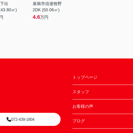
下出
泉南市信達牧野
(43.80㎡)
2DK (50.06㎡)
4.6
円
万円
トップページ
スタッフ
お客様の声
072-439-1804
ブログ