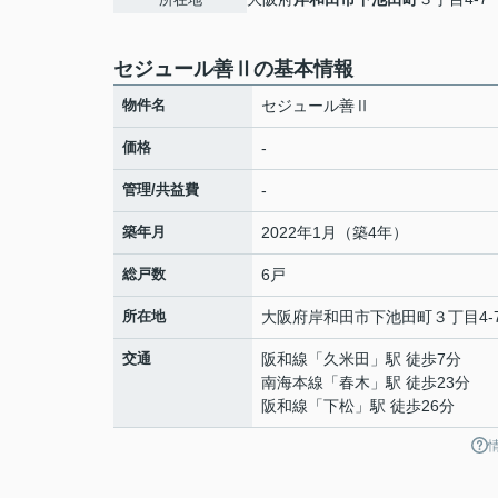
セジュール善Ⅱの基本情報
物件名
セジュール善Ⅱ
価格
-
管理/共益費
-
築年月
2022年1月（築4年）
総戸数
6戸
所在地
大阪府
岸和田市
下池田町
３丁目4-
交通
阪和線
「
久米田
」駅 徒歩7分
南海本線
「
春木
」駅 徒歩23分
阪和線
「
下松
」駅 徒歩26分