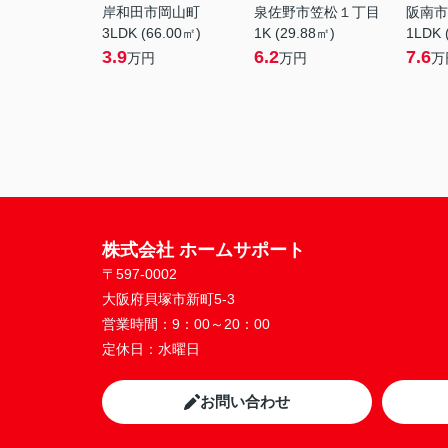
岸和田市岡山町
泉佐野市笠松１丁目
阪南市
3LDK (66.00㎡)
1K (29.88㎡)
1LDK 
3.9
6.2
7.6
万円
万円
万
株式会社 ホームサポート
〒597-0002
大阪府貝塚市新町5-3
営業時間：
9：00～20：00
定休日：
水曜日
お問い合わせ