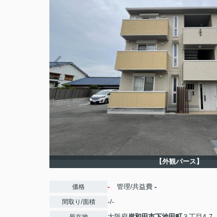
【外観パース】
-
管理/共益費
-
価格
-/-
間取り/面積
大阪府
岸和田市
下池田町
３丁目4-7
所在地