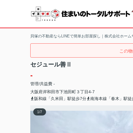
貝塚の不動産ならLINEで簡単お部屋探し｜株式会社ホーム
この物
セジュール善Ⅱ
-
管理/共益費 -
大阪府
岸和田市
下池田町
３丁目4-7
阪和線「久米田」駅徒歩7分
南海本線「春木」駅徒
1
/
7