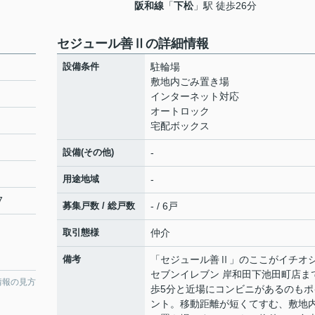
阪和線
「
下松
」駅 徒歩26分
セジュール善Ⅱの詳細情報
設備条件
駐輪場
敷地内ごみ置き場
インターネット対応
オートロック
宅配ボックス
設備(その他)
-
用途地域
-
7
募集戸数 / 総戸数
- / 6戸
取引態様
仲介
備考
「セジュール善Ⅱ」のここがイチオ
セブンイレブン 岸和田下池田町店ま
情報の見方
歩5分と近場にコンビニがあるのもポ
ント。移動距離が短くてすむ、敷地