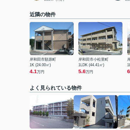
近隣の物件
岸和田市額原町
岸和田市小松里町
1K (24.00㎡)
1LDK (44.41㎡)
1
4.1
5.6
6
万円
万円
よく見られている物件