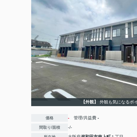
【外観】
外観も気になるポ
-
管理/共益費
-
価格
-/-
間取り/面積
大阪府
岸和田市
南上町
１丁目
所在地