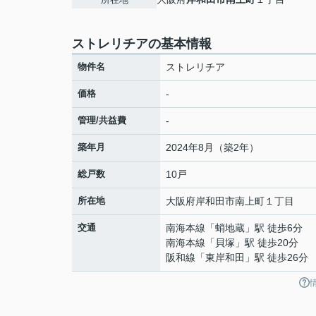
ストレリチアの基本情報
物件名
ストレリチア
価格
-
管理/共益費
-
築年月
2024年8月（築2年）
総戸数
10戸
所在地
大阪府
岸和田市
南上町
１丁目
交通
南海本線
「
蛸地蔵
」駅 徒歩6分
南海本線
「
貝塚
」駅 徒歩20分
阪和線
「
東岸和田
」駅 徒歩26分