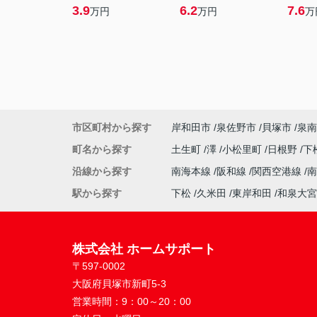
3.9
6.2
7.6
万円
万円
万
市区町村から探す
岸和田市
泉佐野市
貝塚市
泉南
町名から探す
土生町
澤
小松里町
日根野
下
沿線から探す
南海本線
阪和線
関西空港線
駅から探す
下松
久米田
東岸和田
和泉大宮
株式会社 ホームサポート
〒597-0002
大阪府貝塚市新町5-3
営業時間：
9：00～20：00