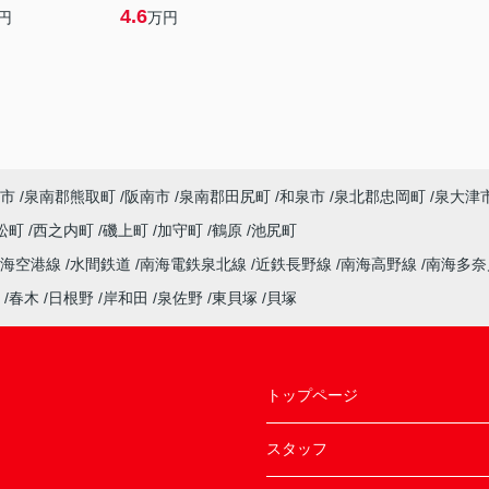
4.6
円
万円
市
泉南郡熊取町
阪南市
泉南郡田尻町
和泉市
泉北郡忠岡町
泉大津
松町
西之内町
磯上町
加守町
鶴原
池尻町
南海空港線
水間鉄道
南海電鉄泉北線
近鉄長野線
南海高野線
南海多
春木
日根野
岸和田
泉佐野
東貝塚
貝塚
トップページ
スタッフ