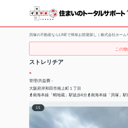
貝塚の不動産ならLINEで簡単お部屋探し｜株式会社ホーム
この物
ストレリチア
-
管理/共益費 -
大阪府
岸和田市
南上町
１丁目
南海本線「蛸地蔵」駅徒歩6分
南海本線「貝塚」駅
1
/
1