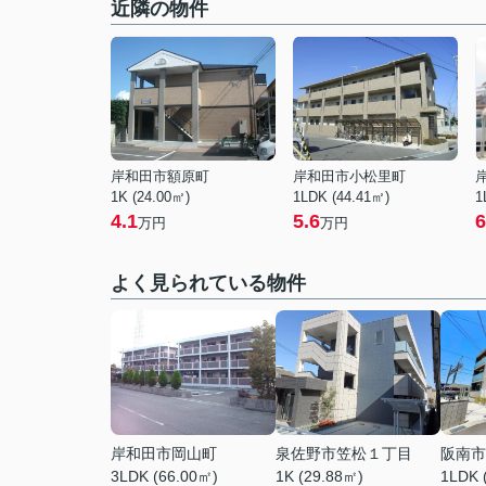
近隣の物件
岸和田市額原町
岸和田市小松里町
1K (24.00㎡)
1LDK (44.41㎡)
1
4.1
5.6
6
万円
万円
よく見られている物件
岸和田市岡山町
泉佐野市笠松１丁目
阪南市
3LDK (66.00㎡)
1K (29.88㎡)
1LDK 