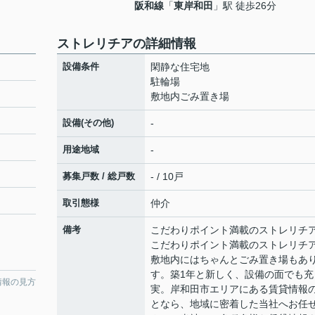
阪和線
「
東岸和田
」駅 徒歩26分
ストレリチアの詳細情報
設備条件
閑静な住宅地
駐輪場
敷地内ごみ置き場
設備(その他)
-
用途地域
-
募集戸数 / 総戸数
- / 10戸
取引態様
仲介
備考
こだわりポイント満載のストレリチ
こだわりポイント満載のストレリチ
敷地内にはちゃんとごみ置き場もあ
す。築1年と新しく、設備の面でも充
情報の見方
実。岸和田市エリアにある賃貸情報
となら、地域に密着した当社へお任