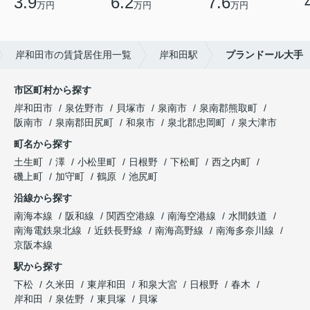
3.9
6.2
7.6
万円
万円
万円
岸和田市の賃貸居住用一覧
岸和田駅
プランドール大手
市区町村から探す
岸和田市
泉佐野市
貝塚市
泉南市
泉南郡熊取町
阪南市
泉南郡田尻町
和泉市
泉北郡忠岡町
泉大津市
町名から探す
土生町
澤
小松里町
日根野
下松町
西之内町
磯上町
加守町
鶴原
池尻町
沿線から探す
南海本線
阪和線
関西空港線
南海空港線
水間鉄道
南海電鉄泉北線
近鉄長野線
南海高野線
南海多奈川線
京阪本線
駅から探す
下松
久米田
東岸和田
和泉大宮
日根野
春木
岸和田
泉佐野
東貝塚
貝塚