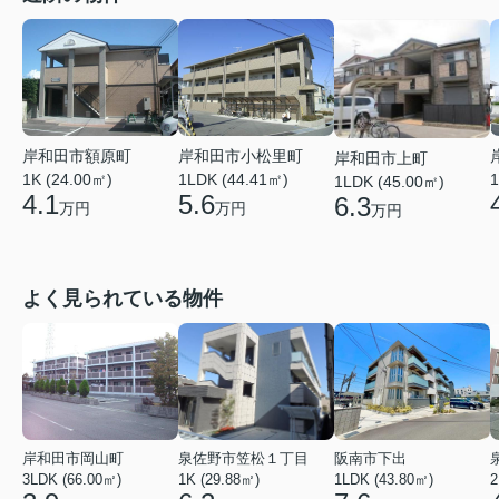
岸和田市額原町
岸和田市小松里町
岸和田市上町
1K (24.00㎡)
1LDK (44.41㎡)
1
1LDK (45.00㎡)
4.1
5.6
6.3
万円
万円
万円
よく見られている物件
岸和田市岡山町
泉佐野市笠松１丁目
阪南市下出
3LDK (66.00㎡)
1K (29.88㎡)
1LDK (43.80㎡)
2