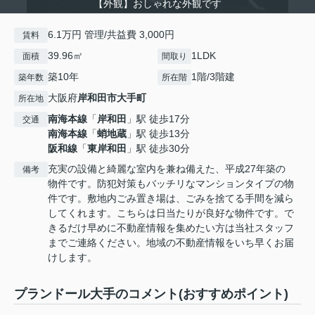
【外観】おしゃれな外観です
6.1万円 管理/共益費 3,000円
賃料
39.96㎡
1LDK
面積
間取り
築10年
1階/3階建
築年数
所在階
大阪府
岸和田市
大手町
所在地
南海本線
「
岸和田
」駅 徒歩17分
交通
南海本線
「
蛸地蔵
」駅 徒歩13分
阪和線
「
東岸和田
」駅 徒歩30分
充実の設備と綺麗な室内を兼ね備えた、平成27年築の
備考
物件です。防犯対策もバッチリなマンションタイプの物
件です。敷地内ごみ置き場は、ごみを捨てる手間を減ら
してくれます。こちらは日当たりが良好な物件です。で
きるだけ早めに不動産情報を集めたい方は当社スタッフ
までご連絡ください。地域の不動産情報をいち早くお届
けします。
プランドール大手のコメント(おすすめポイント)