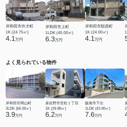
岸和田市作才町
岸和田市額原町
岸和田市上町
1K (24.75㎡)
1K (24.00㎡)
1
1LDK (45.00㎡)
4.1
4.1
6.3
万円
万円
万円
よく見られている物件
岸和田市岡山町
泉佐野市笠松１丁目
阪南市下出
3LDK (66.00㎡)
1K (29.88㎡)
1LDK (43.80㎡)
2
3.9
6.2
7.6
万円
万円
万円