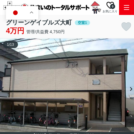
0
お気に入り
JA
グリーンゲイブルズ大町
空室1
4万円
管理/共益費 4,750円
1
/
13