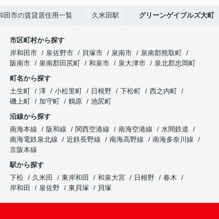
和田市の賃貸居住用一覧
久米田駅
グリーンゲイブルズ大町
市区町村から探す
岸和田市
泉佐野市
貝塚市
泉南市
泉南郡熊取町
阪南市
泉南郡田尻町
和泉市
泉大津市
泉北郡忠岡町
町名から探す
土生町
澤
小松里町
日根野
下松町
西之内町
磯上町
加守町
鶴原
池尻町
沿線から探す
南海本線
阪和線
関西空港線
南海空港線
水間鉄道
南海電鉄泉北線
近鉄長野線
南海高野線
南海多奈川線
京阪本線
駅から探す
下松
久米田
東岸和田
和泉大宮
日根野
春木
岸和田
泉佐野
東貝塚
貝塚