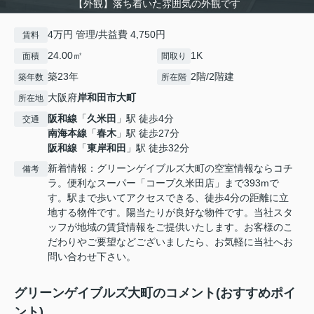
【外観】落ち着いた雰囲気の外観です
4万円 管理/共益費 4,750円
賃料
24.00㎡
1K
面積
間取り
築23年
2階/2階建
築年数
所在階
大阪府
岸和田市
大町
所在地
阪和線
「
久米田
」駅 徒歩4分
交通
南海本線
「
春木
」駅 徒歩27分
阪和線
「
東岸和田
」駅 徒歩32分
新着情報：グリーンゲイブルズ大町の空室情報ならコチ
備考
ラ。便利なスーパー「コープ久米田店」まで393mで
す。駅まで歩いてアクセスできる、徒歩4分の距離に立
地する物件です。陽当たりが良好な物件です。当社スタ
ッフが地域の賃貸情報をご提供いたします。お客様のこ
だわりやご要望などございましたら、お気軽に当社へお
問い合わせ下さい。
グリーンゲイブルズ大町のコメント(おすすめポイ
ント)