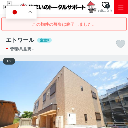
0
お気に入り
JA
この物件の募集は終了しました。
エトワール
空室0
-
管理/共益費 -
1
/
2