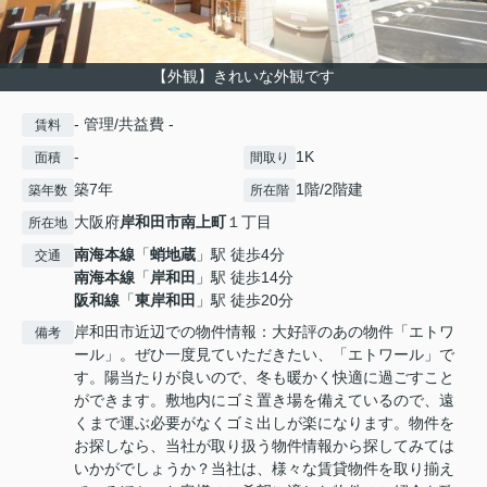
【外観】きれいな外観です
- 管理/共益費 -
賃料
-
1K
面積
間取り
築7年
1階/2階建
築年数
所在階
大阪府
岸和田市
南上町
１丁目
所在地
南海本線
「
蛸地蔵
」駅 徒歩4分
交通
南海本線
「
岸和田
」駅 徒歩14分
阪和線
「
東岸和田
」駅 徒歩20分
岸和田市近辺での物件情報：大好評のあの物件「エトワ
備考
ール」。ぜひ一度見ていただきたい、「エトワール」で
す。陽当たりが良いので、冬も暖かく快適に過ごすこと
ができます。敷地内にゴミ置き場を備えているので、遠
くまで運ぶ必要がなくゴミ出しが楽になります。物件を
お探しなら、当社が取り扱う物件情報から探してみては
いかがでしょうか？当社は、様々な賃貸物件を取り揃え