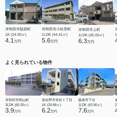
岸和田市額原町
岸和田市小松里町
岸和田市上町
1K (24.00㎡)
1LDK (44.41㎡)
1
1LDK (45.00㎡)
4.1
5.6
6.3
万円
万円
万円
よく見られている物件
岸和田市岡山町
泉佐野市笠松１丁目
阪南市下出
3LDK (66.00㎡)
1K (29.88㎡)
1LDK (43.80㎡)
2
3.9
6.2
7.6
万円
万円
万円