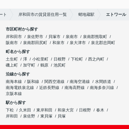
ート
岸和田市の賃貸居住用一覧
蛸地蔵駅
エトワール
市区町村から探す
岸和田市
泉佐野市
貝塚市
泉南市
泉南郡熊取町
阪南市
泉南郡田尻町
和泉市
泉大津市
泉北郡忠岡町
町名から探す
土生町
澤
小松里町
日根野
下松町
西之内町
磯上町
加守町
鶴原
池尻町
沿線から探す
南海本線
阪和線
関西空港線
南海空港線
水間鉄道
南海電鉄泉北線
近鉄長野線
南海高野線
南海多奈川線
京阪本線
駅から探す
下松
久米田
東岸和田
和泉大宮
日根野
春木
岸和田
泉佐野
東貝塚
貝塚