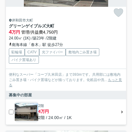
岸和田市大町
グリーンゲイブルズ大町
4
万円
管理/共益費4,750円
24.00㎡ (1K) /築23年 /2階建
南海本線「春木」駅 徒歩27分
駐輪場
CATV
光ファイバー
敷地内ごみ置き場
バイク置場あり
便利なスーパー「コープ久米田店」まで393mです。共用部には敷地内
ごみ置き場・バイク置場などが揃っております。化粧品や洗...
もっと見
る
募集中の部屋
2階
4万円
2階 / 24.00㎡ / 1K