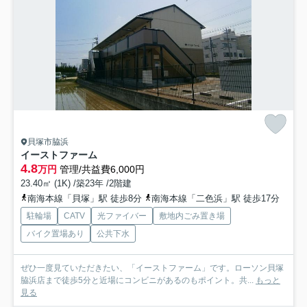
貝塚市脇浜
イーストファーム
4.8
万円
管理/共益費6,000円
23.40㎡ (1K) /築23年 /2階建
南海本線「貝塚」駅 徒歩8分
南海本線「二色浜」駅 徒歩17分
駐輪場
CATV
光ファイバー
敷地内ごみ置き場
バイク置場あり
公共下水
ぜひ一度見ていただきたい、「イーストファーム」です。ローソン貝塚
脇浜店まで徒歩5分と近場にコンビニがあるのもポイント。共...
もっと
見る