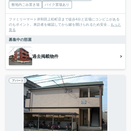
敷地内ごみ置き場
バイク置場あり
ファミリーマート岸和田上松町店まで徒歩4分と近場にコンビニがある
のもポイント。来訪者を確認してから鍵を開けられるため安全...
もっと
見る
募集中の部屋
過去掲載物件
アパート