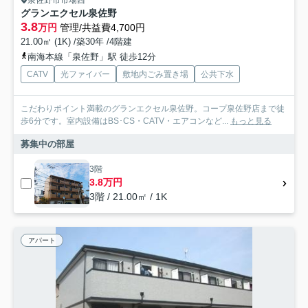
泉佐野市市場西
グランエクセル泉佐野
3.8
万円
管理/共益費4,700円
21.00㎡ (1K) /築30年 /4階建
南海本線「泉佐野」駅 徒歩12分
CATV
光ファイバー
敷地内ごみ置き場
公共下水
こだわりポイント満載のグランエクセル泉佐野。コープ泉佐野店まで徒
歩6分です。室内設備はBS･CS・CATV・エアコンなど...
もっと見る
募集中の部屋
3階
3.8万円
3階 / 21.00㎡ / 1K
アパート