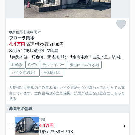
泉佐野市南中岡本
フローラ岡本
4.4
万円
管理/共益費5,000円
23.59㎡ (1K) /築22年 /2階建
南海本線「羽倉崎」駅 徒歩11分
南海本線「吉見ノ里」駅 徒歩16分
駐輪場
CATV
光ファイバー
敷地内ごみ置き場
バイク置場あり
浄化槽排水
共用部には敷地内ごみ置き場・バイク置場などが備わっておりとても充
実しています。室内設備は浴室乾燥機・洗面所独立など豊富に...
もっと
見る
募集中の部屋
1階
4.4万円
1階 / 23.59㎡ / 1K