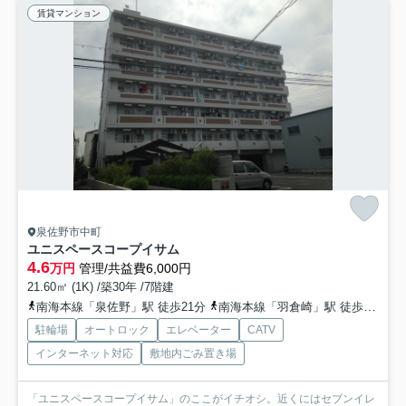
賃貸マンション
泉佐野市中町
ユニスペースコープイサム
4.6
万円
管理/共益費6,000円
21.60㎡ (1K) /築30年 /7階建
南海本線「泉佐野」駅 徒歩21分
南海本線「羽倉崎」駅 徒歩32分
駐輪場
オートロック
エレベーター
CATV
インターネット対応
敷地内ごみ置き場
「ユニスペースコープイサム」のここがイチオシ。近くにはセブンイレ