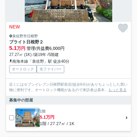
NEW
泉佐野市日根野
ブライト日根野２
5.1
万円
管理/共益費6,000円
27.27㎡ (1K) /築19年 /5階建
南海本線「泉佐野」駅 徒歩40分
オートロック
光ファイバー
近くにはセブンイレブン日根野駅前店(徒歩6分)がありちょっとした買い
物に便利です。オートロック機能があるので来訪者は基本...
もっと見る
募集中の部屋
1階
5.1万円
1階 / 27.27㎡ / 1K