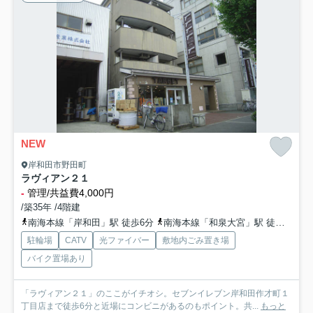
NEW
岸和田市野田町
ラヴィアン２１
-
管理/共益費4,000円
/築35年 /4階建
南海本線「岸和田」駅 徒歩6分
南海本線「和泉大宮」駅 徒歩17分
駐輪場
CATV
光ファイバー
敷地内ごみ置き場
バイク置場あり
「ラヴィアン２１」のここがイチオシ。セブンイレブン岸和田作才町１
丁目店まで徒歩6分と近場にコンビニがあるのもポイント。共...
もっと