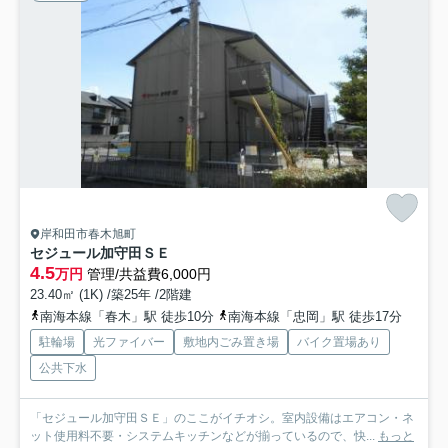
岸和田市春木旭町
セジュール加守田ＳＥ
4.5
万円
管理/共益費6,000円
23.40㎡ (1K) /築25年 /2階建
南海本線「春木」駅 徒歩10分
南海本線「忠岡」駅 徒歩17分
駐輪場
光ファイバー
敷地内ごみ置き場
バイク置場あり
公共下水
「セジュール加守田ＳＥ」のここがイチオシ。室内設備はエアコン・ネ
ット使用料不要・システムキッチンなどが揃っているので、快...
もっと