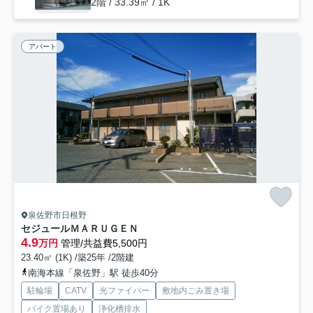
2階 / 33.39㎡ / 1K
アパート
泉佐野市日根野
セジュールＭＡＲＵＧＥＮ
4.9
万円
管理/共益費5,500円
23.40㎡ (1K) /築25年 /2階建
南海本線「泉佐野」駅 徒歩40分
駐輪場
CATV
光ファイバー
敷地内ごみ置き場
バイク置場あり
浄化槽排水