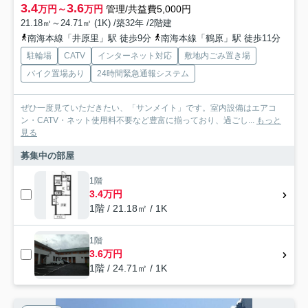
3.4
3.6
万円～
万円
管理/共益費5,000円
21.18㎡～24.71㎡ (1K) /築32年 /2階建
南海本線「井原里」駅 徒歩9分
南海本線「鶴原」駅 徒歩11分
駐輪場
CATV
インターネット対応
敷地内ごみ置き場
バイク置場あり
24時間緊急通報システム
ぜひ一度見ていただきたい、「サンメイト」です。室内設備はエアコ
ン・CATV・ネット使用料不要など豊富に揃っており、過ごし...
もっと
見る
募集中の部屋
1階
3.4万円
1階 / 21.18㎡ / 1K
1階
3.6万円
1階 / 24.71㎡ / 1K