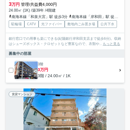
3
万円
管理/共益費4,000円
24.00㎡ (1K) /築39年 /4階建
南海本線「和泉大宮」駅 徒歩3分
南海本線「岸和田」駅 徒歩10分
駐輪場
CATV
光ファイバー
敷地内ごみ置き場
公共下水
銀行窓口での用事も楽にできる(紀陽銀行岸和田支店まで徒歩6分)。収納
はシューズボックス・クロゼットなど豊富なので、衣類や...
もっと見る
募集中の部屋
3階
3万円
3階 / 24.00㎡ / 1K
賃貸マンション