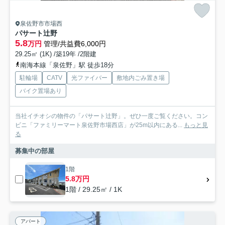
泉佐野市市場西
パサート辻野
5.8
万円
管理/共益費6,000円
29.25㎡ (1K) /築19年 /2階建
南海本線「泉佐野」駅 徒歩18分
駐輪場
CATV
光ファイバー
敷地内ごみ置き場
バイク置場あり
当社イチオシの物件の「パサート辻野」。ぜひ一度ご覧ください。コン
ビニ「ファミリーマート泉佐野市場西店」が25m以内にある...
もっと見
る
募集中の部屋
1階
5.8万円
1階 / 29.25㎡ / 1K
アパート