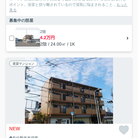
ポイント。浴室と切り離されているので湿気に悩まされること...
もっと
見る
募集中の部屋
2階
4.2万円
2階 / 24.00㎡ / 1K
賃貸マンション
NEW