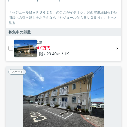
「セジュールＭＡＲＵＧＥＮ」のここがイチオシ。関西空港線日根野駅
周辺への引っ越しをお考えなら「セジュールＭＡＲＵＧＥＮ」...
もっと
見る
募集中の部屋
1階
4.9万円
1階 / 23.40㎡ / 1K
アパート