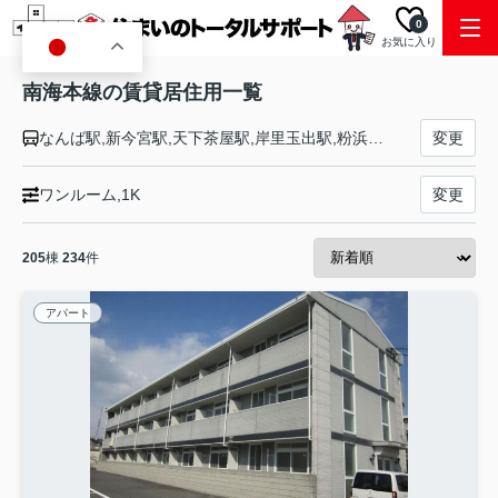
0
お気に入り
JA
南海本線の賃貸居住用一覧
なんば駅,新今宮駅,天下茶屋駅,岸里玉出駅,粉浜駅,住吉大社駅,住ノ江駅,七道駅,堺駅,湊駅,石津川駅,諏訪ノ森駅,浜寺公園駅,東羽衣駅,高石駅,北助松駅,松ノ浜駅,泉大津駅,忠岡駅,春木駅,和泉大宮駅,岸和田駅,蛸地蔵駅,貝塚駅,二色浜駅,鶴原駅,井原里駅,泉佐野駅,羽倉崎駅,吉見ノ里駅,岡田浦駅,樽井駅,尾崎駅,鳥取ノ荘駅,箱作駅,淡輪駅,みさき公園駅,孝子駅,和歌山大学前駅,紀ノ川駅,和歌山市駅
変更
ワンルーム,1K
変更
205
棟
234
件
アパート