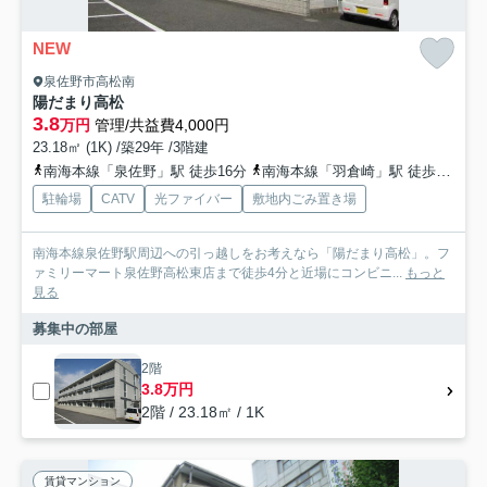
NEW
泉佐野市高松南
陽だまり高松
3.8
万円
管理/共益費4,000円
23.18㎡ (1K) /築29年 /3階建
南海本線「泉佐野」駅 徒歩16分
南海本線「羽倉崎」駅 徒歩20分
駐輪場
CATV
光ファイバー
敷地内ごみ置き場
南海本線泉佐野駅周辺への引っ越しをお考えなら「陽だまり高松」。フ
ァミリーマート泉佐野高松東店まで徒歩4分と近場にコンビニ...
もっと
見る
募集中の部屋
2階
3.8万円
2階 / 23.18㎡ / 1K
賃貸マンション