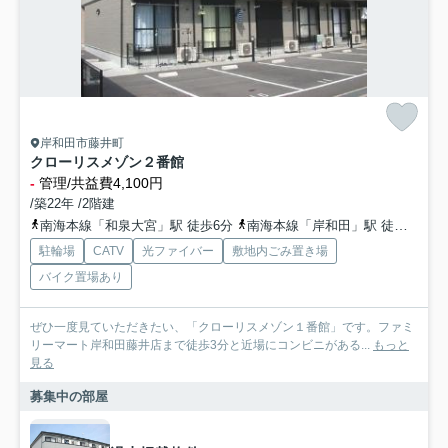
岸和田市藤井町
クローリスメゾン２番館
-
管理/共益費4,100円
/築22年 /2階建
南海本線「和泉大宮」駅 徒歩6分
南海本線「岸和田」駅 徒歩10分
駐輪場
CATV
光ファイバー
敷地内ごみ置き場
バイク置場あり
ぜひ一度見ていただきたい、「クローリスメゾン１番館」です。ファミ
リーマート岸和田藤井店まで徒歩3分と近場にコンビニがある...
もっと
見る
募集中の部屋