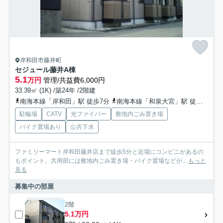
岸和田市藤井町
セジュール藤井A棟
5.1
万円
管理/共益費6,000円
33.39㎡ (1K) /築24年 /2階建
南海本線「岸和田」駅 徒歩7分
南海本線「和泉大宮」駅 徒歩7分
駐輪場
CATV
光ファイバー
敷地内ごみ置き場
バイク置場あり
公共下水
ファミリーマート岸和田藤井店まで徒歩5分と近場にコンビニがあるの
もポイント。共用部には敷地内ごみ置き場・バイク置場などが...
もっと
見る
募集中の部屋
2階
5.1万円