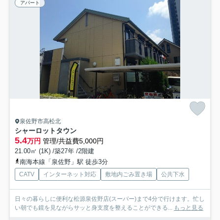
アパート
泉佐野市高松北
シャーロットタウン
5.4
万円
管理/共益費5,000円
21.00㎡ (1K) /築27年 /2階建
南海本線「泉佐野」駅 徒歩3分
CATV
インターネット対応
敷地内ごみ置き場
公共下水
日々の暮らしに便利な松源泉佐野店(スーパー)まで4分で行けます。忙し
い朝でも鏡を見ながらサッと身支度を整えることができる...
もっと見る