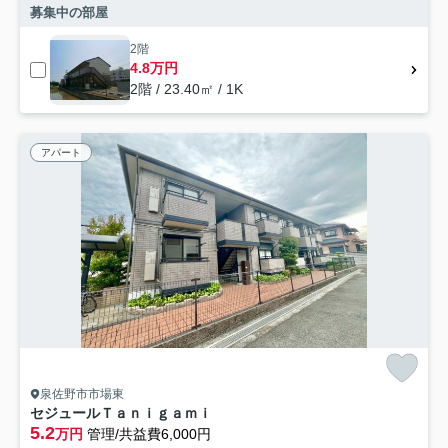
募集中の部屋
2階
4.8万円
2階 / 23.40㎡ / 1K
アパート
泉佐野市市場東
セジュールＴａｎｉｇａｍｉ
5.2
万円
管理/共益費6,000円