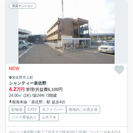
賃貸マンション
NEW
泉佐野市上町
シャンティー泉佐野
4.2
万円
管理/共益費6,100円
24.00㎡ (1K) /築24年 /3階建
南海本線「泉佐野」駅 徒歩4分
駐輪場
CATV
光ファイバー
敷地内ごみ置き場
バイク置場あり
公共下水
ローソン泉佐野上町２丁目店まで徒歩3分と近場にコンビニがあるのも