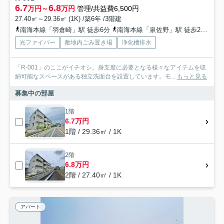
6.7
6.8
万円～
万円
管理/共益費6,500円
27.40㎡～29.36㎡ (1K) /築6年 /3階建
南海本線「羽倉崎」駅 徒歩6分
南海本線「泉佐野」駅 徒歩28分
光ファイバー
敷地内ごみ置き場
浄化槽排水
「R-001」のここがイチオシ。身支度に必要となる様々なアイテムを収
納可能なスペースがある独立洗面台を設置しています。モ...
もっと見る
募集中の部屋
1階
6.7万円
1階 / 29.36㎡ / 1K
2階
6.8万円
2階 / 27.40㎡ / 1K
アパート