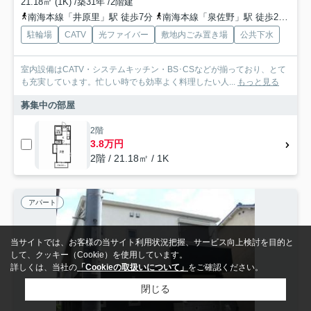
21.18㎡ (1K) /築31年 /2階建
南海本線「井原里」駅 徒歩7分
南海本線「泉佐野」駅 徒歩22分
駐輪場
CATV
光ファイバー
敷地内ごみ置き場
公共下水
室内設備はCATV・システムキッチン・BS･CSなどが揃っており、とて
も充実しています。忙しい時でも効率よく料理したい人...
もっと見る
募集中の部屋
2階
3.8万円
2階 / 21.18㎡ / 1K
アパート
当サイトでは、お客様の当サイト利用状況把握、サービス向上検討を目的と
して、クッキー（Cookie）を使用しています。
詳しくは、当社の
「Cookieの取扱いについて」
をご確認ください。
閉じる