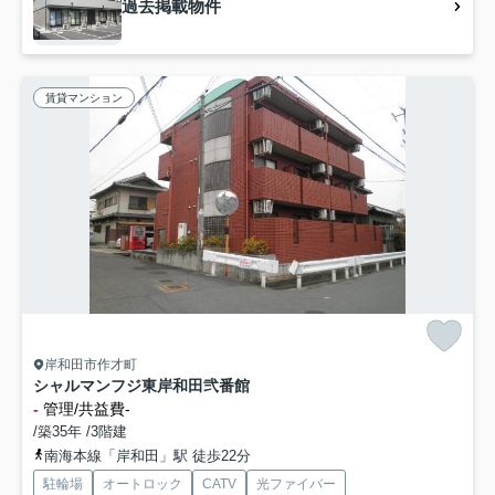
過去掲載物件
賃貸マンション
岸和田市作才町
シャルマンフジ東岸和田弐番館
-
管理/共益費-
/築35年 /3階建
南海本線「岸和田」駅 徒歩22分
駐輪場
オートロック
CATV
光ファイバー