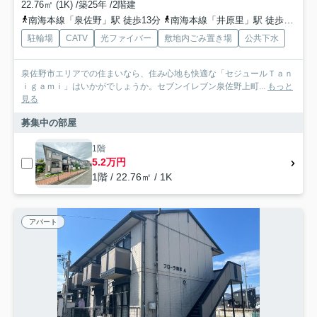
22.76㎡ (1K) /築25年 /2階建
南海本線「泉佐野」駅 徒歩13分
南海本線「井原里」駅 徒歩25分
駐輪場
CATV
光ファイバー
敷地内ごみ置き場
公共下水
泉佐野市エリアでの住まいなら、住み心地も快適な「セジュールＴａｎ
ｉｇａｍｉ」はいかがでしょうか。セブンイレブン泉佐野上町...
もっと
見る
募集中の部屋
1階
5.2万円
1階 / 22.76㎡ / 1K
アパート