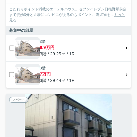
こだわりポイント満載のエーデルハウス。セブンイレブン日根野駅前店
まで徒歩3分と近場にコンビニがあるのもポイント。洗濯物を...
もっと
見る
募集中の部屋
3階
6.9万円
3階 / 29.25㎡ / 1R
3階
7万円
3階 / 29.44㎡ / 1R
アパート