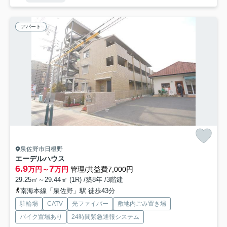
アパート
泉佐野市日根野
エーデルハウス
6.9
7
万円～
万円
管理/共益費7,000円
29.25㎡～29.44㎡ (1R) /築8年 /3階建
南海本線「泉佐野」駅 徒歩43分
駐輪場
CATV
光ファイバー
敷地内ごみ置き場
バイク置場あり
24時間緊急通報システム