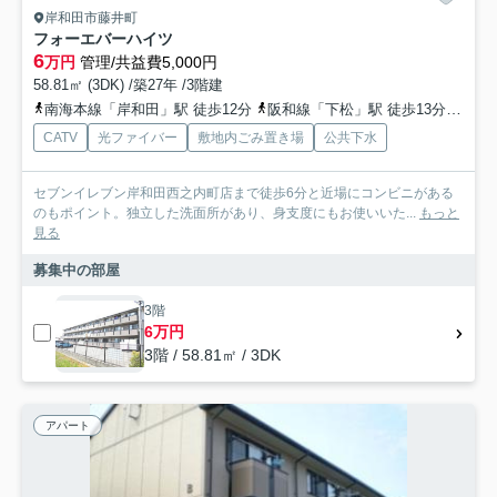
岸和田市藤井町
フォーエバーハイツ
6
万円
管理/共益費5,000円
58.81㎡ (3DK) /築27年 /3階建
南海本線「岸和田」駅 徒歩12分
阪和線「下松」駅 徒歩13分
阪和
CATV
光ファイバー
敷地内ごみ置き場
公共下水
セブンイレブン岸和田西之内町店まで徒歩6分と近場にコンビニがある
のもポイント。独立した洗面所があり、身支度にもお使いいた...
もっと
見る
募集中の部屋
3階
6万円
3階 / 58.81㎡ / 3DK
アパート