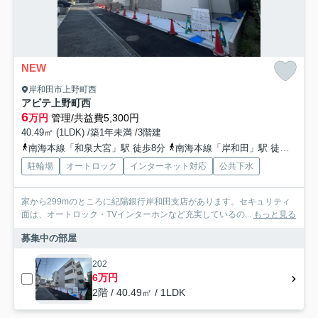
NEW
岸和田市上野町西
アビテ上野町西
6
万円
管理/共益費5,300円
40.49㎡ (1LDK) /築1年未満 /3階建
南海本線「和泉大宮」駅 徒歩8分
南海本線「岸和田」駅 徒歩16分
駐輪場
オートロック
インターネット対応
公共下水
家から299mのところに紀陽銀行岸和田支店があります。セキュリティ
面は、オートロック・TVインターホンなど充実しているの...
もっと見る
募集中の部屋
202
6万円
2階 / 40.49㎡ / 1LDK