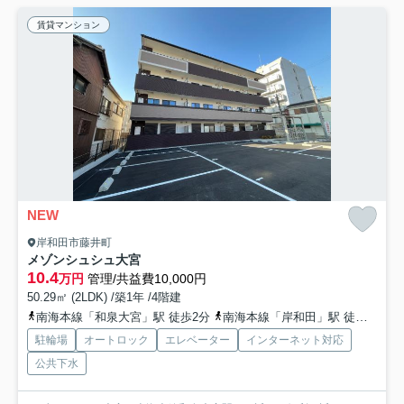
賃貸マンション
NEW
岸和田市藤井町
メゾンシュシュ大宮
10.4
万円
管理/共益費10,000円
50.29㎡ (2LDK) /築1年 /4階建
南海本線「和泉大宮」駅 徒歩2分
南海本線「岸和田」駅 徒歩14分
駐輪場
オートロック
エレベーター
インターネット対応
公共下水