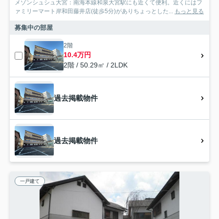
メゾンシュシュ大宮：南海本線和泉大宮駅にも近くて便利。近くにはフ
ァミリーマート岸和田藤井店(徒歩5分)がありちょっとした...
もっと見る
募集中の部屋
2階
10.4万円
2階 / 50.29㎡ / 2LDK
過去掲載物件
過去掲載物件
一戸建て