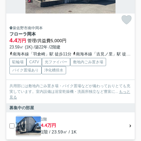
泉佐野市南中岡本
フローラ岡本
4.4
万円
管理/共益費5,000円
23.59㎡ (1K) /築22年 /2階建
南海本線「羽倉崎」駅 徒歩11分
南海本線「吉見ノ里」駅 徒歩16分
駐輪場
CATV
光ファイバー
敷地内ごみ置き場
バイク置場あり
浄化槽排水
共用部には敷地内ごみ置き場・バイク置場などが備わっておりとても充
実しています。室内設備は浴室乾燥機・洗面所独立など豊富に...
もっと
見る
募集中の部屋
1階
4.4万円
1階 / 23.59㎡ / 1K