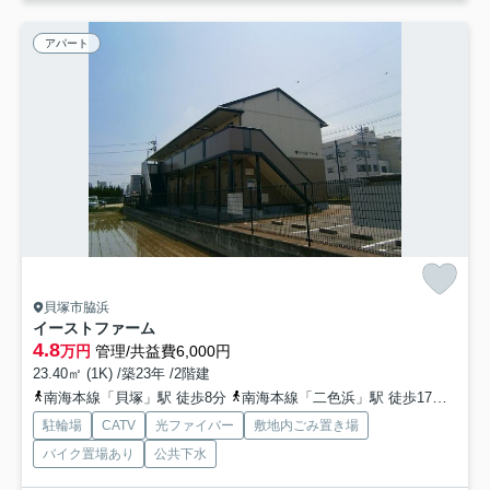
アパート
貝塚市脇浜
イーストファーム
4.8
万円
管理/共益費6,000円
23.40㎡ (1K) /築23年 /2階建
南海本線「貝塚」駅 徒歩8分
南海本線「二色浜」駅 徒歩17分
阪和
駐輪場
CATV
光ファイバー
敷地内ごみ置き場
バイク置場あり
公共下水