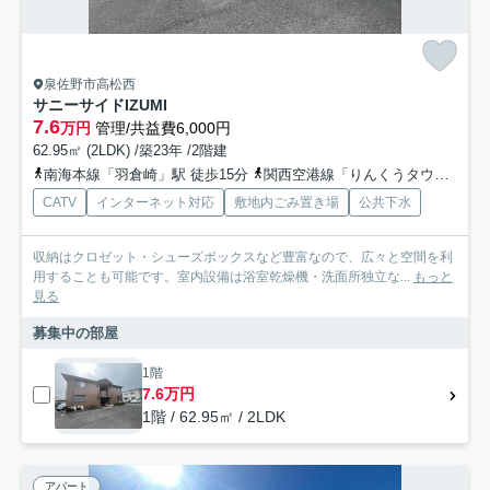
泉佐野市高松西
サニーサイドIZUMI
7.6
万円
管理/共益費6,000円
62.95㎡ (2LDK) /築23年 /2階建
南海本線「羽倉崎」駅 徒歩15分
関西空港線「りんくうタウン」駅 徒歩15分
CATV
インターネット対応
敷地内ごみ置き場
公共下水
収納はクロゼット・シューズボックスなど豊富なので、広々と空間を利
用することも可能です。室内設備は浴室乾燥機・洗面所独立な...
もっと
見る
募集中の部屋
1階
7.6万円
1階 / 62.95㎡ / 2LDK
アパート