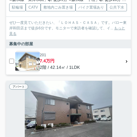
駐輪場
CATV
敷地内ごみ置き場
バイク置場あり
公共下水
ぜひ一度見ていただきたい、「ＬＯＨＡＳ・ＣＡＳＡ」です。バロー東
岸和田店まで徒歩6分です。モニターで来訪者を確認して、イ...
もっと
見る
募集中の部屋
201
7.4万円
2階 / 42.14㎡ / 1LDK
アパート