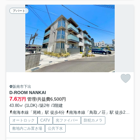
アパート
阪南市下出
D-ROOM NANKAI
7.6
万円
管理/共益費6,500円
43.80㎡ (1LDK) /築2年 /3階建
南海本線「尾崎」駅 徒歩4分
南海本線「鳥取ノ荘」駅 徒歩21分
オートロック
CATV
光ファイバー
防犯カメラ
敷地内ごみ置き場
公共下水