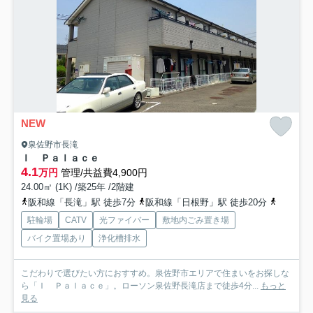
NEW
泉佐野市長滝
Ｉ Ｐａｌａｃｅ
4.1
万円
管理/共益費4,900円
24.00㎡ (1K) /築25年 /2階建
阪和線「長滝」駅 徒歩7分
阪和線「日根野」駅 徒歩20分
阪和線「
駐輪場
CATV
光ファイバー
敷地内ごみ置き場
バイク置場あり
浄化槽排水
こだわりで選びたい方におすすめ。泉佐野市エリアで住まいをお探しな
ら「Ｉ Ｐａｌａｃｅ」。ローソン泉佐野長滝店まで徒歩4分...
もっと
見る