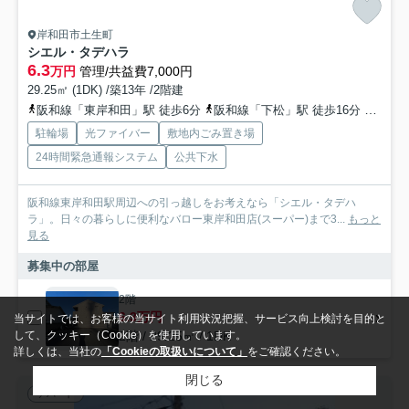
岸和田市土生町
シエル・タデハラ
6.3
万円
管理/共益費7,000円
29.25㎡ (1DK) /築13年 /2階建
阪和線「東岸和田」駅 徒歩6分
阪和線「下松」駅 徒歩16分
南海本
駐輪場
光ファイバー
敷地内ごみ置き場
24時間緊急通報システム
公共下水
阪和線東岸和田駅周辺への引っ越しをお考えなら「シエル・タデハ
ラ」。日々の暮らしに便利なバロー東岸和田店(スーパー)まで3...
もっと
見る
募集中の部屋
2階
6.3万円
当サイトでは、お客様の当サイト利用状況把握、サービス向上検討を目的と
2階 / 29.25㎡ / 1DK
して、クッキー（Cookie）を使用しています。
詳しくは、当社の
「Cookieの取扱いについて」
をご確認ください。
閉じる
アパート