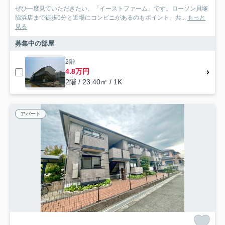
ぜひ一度見ていただきたい、「イーストファーム」です。ローソン貝塚
脇浜店まで徒歩5分と近場にコンビニがあるのもポイント。共...
もっと
見る
募集中の部屋
2階
4.8万円
2階 / 23.40㎡ / 1K
アパート