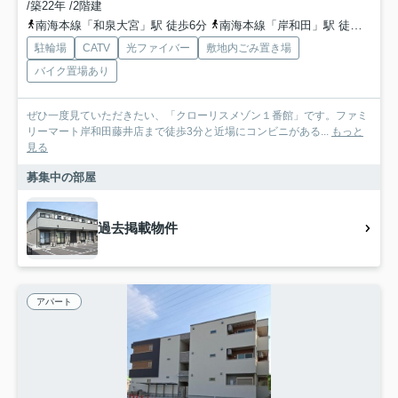
/築22年 /2階建
南海本線「和泉大宮」駅 徒歩6分
南海本線「岸和田」駅 徒歩10分
駐輪場
CATV
光ファイバー
敷地内ごみ置き場
バイク置場あり
ぜひ一度見ていただきたい、「クローリスメゾン１番館」です。ファミ
リーマート岸和田藤井店まで徒歩3分と近場にコンビニがある...
もっと
見る
募集中の部屋
過去掲載物件
アパート