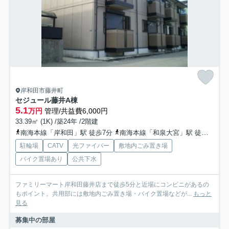
岸和田市藤井町
セジュール藤井A棟
5.1
万円
管理/共益費6,000円
33.39㎡ (1K) /築24年 /2階建
南海本線「岸和田」駅 徒歩7分
南海本線「和泉大宮」駅 徒歩7分
駐輪場
CATV
光ファイバー
敷地内ごみ置き場
バイク置場あり
公共下水
ファミリーマート岸和田藤井店まで徒歩5分と近場にコンビニがあるの
もポイント。共用部には敷地内ごみ置き場・バイク置場などが...
もっと
見る
募集中の部屋