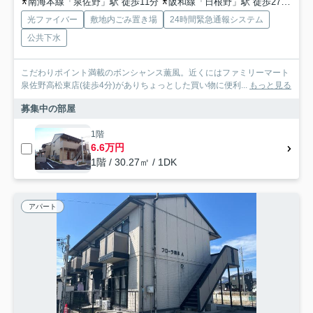
南海本線「泉佐野」駅 徒歩11分
阪和線「日根野」駅 徒歩27分
関
光ファイバー
敷地内ごみ置き場
24時間緊急通報システム
公共下水
こだわりポイント満載のボンシャンス薫風。近くにはファミリーマート
泉佐野高松東店(徒歩4分)がありちょっとした買い物に便利...
もっと見る
募集中の部屋
1階
6.6万円
1階 / 30.27㎡ / 1DK
アパート