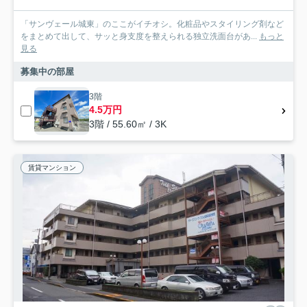
「サンヴェール城東」のここがイチオシ。化粧品やスタイリング剤など
をまとめて出して、サッと身支度を整えられる独立洗面台があ...
もっと
見る
募集中の部屋
3階
4.5万円
3階 / 55.60㎡ / 3K
賃貸マンション