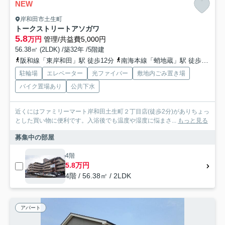
NEW
岸和田市土生町
トークストリートアソガワ
5.8
万円
管理/共益費5,000円
56.38㎡ (2LDK) /築32年 /5階建
阪和線「東岸和田」駅 徒歩12分
南海本線「蛸地蔵」駅 徒歩15分
駐輪場
エレベーター
光ファイバー
敷地内ごみ置き場
バイク置場あり
公共下水
近くにはファミリーマート岸和田土生町２丁目店(徒歩2分)がありちょっ
とした買い物に便利です。入浴後でも温度や湿度に悩まさ...
もっと見る
募集中の部屋
4階
5.8万円
4階 / 56.38㎡ / 2LDK
アパート