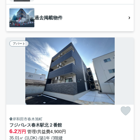
過去掲載物件
アパート
岸和田市春木旭町
フジパレス春木駅北２番館
6.2
万円
管理/共益費4,900円
35.01㎡ (1LDK) /築1年 /3階建