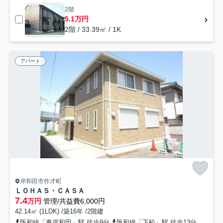
2階
5.1万円
2階 / 33.39㎡ / 1K
アパート
岸和田市作才町
ＬＯＨＡＳ・ＣＡＳＡ
7.4
万円
管理/共益費6,000円
42.14㎡ (1LDK) /築16年 /2階建
阪和線「東岸和田」駅 徒歩9分
阪和線「下松」駅 徒歩13分
南海本