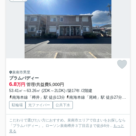
泉南市男里
プラムパディー
6.8
万円
管理/共益費5,000円
53.41㎡～63.26㎡ (2DK～2LDK) /築17年 /2階建
南海本線「樽井」駅 徒歩13分
南海本線「尾崎」駅 徒歩27分
阪和
駐輪場
光ファイバー
公共下水
こだわりで選びたい方におすすめ。泉南市エリアで住まいをお探しなら
「プラムパディー」。ローソン泉南樽井３丁目店まで徒歩6分...
もっと
見る