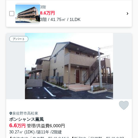
3階
8.6万円
3階 / 41.75㎡ / 1LDK
アパート
泉佐野市高松東
ボンシャンス薫風
6.6
万円
管理/共益費6,000円
30.27㎡ (1DK) /築11年 /2階建