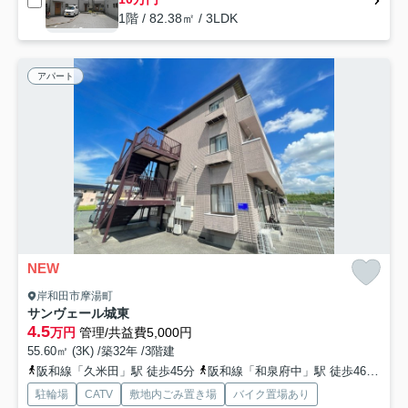
1階 / 82.38㎡ / 3LDK
アパート
NEW
岸和田市摩湯町
サンヴェール城東
4.5
万円
管理/共益費5,000円
55.60㎡ (3K) /築32年 /3階建
阪和線「久米田」駅 徒歩45分
阪和線「和泉府中」駅 徒歩46分
南
駐輪場
CATV
敷地内ごみ置き場
バイク置場あり