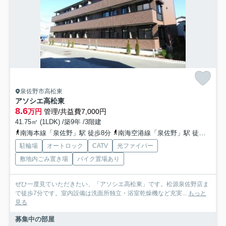
泉佐野市高松東
アソシエ高松東
8.6
万円
管理/共益費7,000円
41.75㎡ (1LDK) /築9年 /3階建
南海本線「泉佐野」駅 徒歩8分
南海空港線「泉佐野」駅 徒歩8分
駐輪場
オートロック
CATV
光ファイバー
敷地内ごみ置き場
バイク置場あり
ぜひ一度見ていただきたい、「アソシエ高松東」です。松源泉佐野店ま
で徒歩7分です。室内設備は洗面所独立・浴室乾燥機など充実...
もっと
見る
募集中の部屋