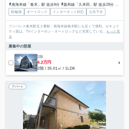
南海本線「春木」駅 徒歩9分
阪和線「久米田」駅 徒歩29分
南海本
駐輪場
オートロック
インターネット対応
公共下水
フジパレス春木駅北２番館：南海本線春木駅にも近くて便利。セキュリ
ティ面は、TVインターホン・オートロックなど充実している...
もっと見
る
募集中の部屋
2階
6.2万円
2階 / 35.01㎡ / 1LDK
アパート