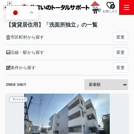
0
お気に入り
JA
【賃貸居住用】「洗面所独立」の一覧
市区町村から探す
変更
沿線・駅から探す
変更
条件から探す
変更
296
棟
346
件
アパート