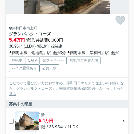
岸和田市南上町
グランパルク・コーズ
5.4
万円
管理/共益費6,000円
36.95㎡ (1LDK) /築19年 /2階建
南海本線「蛸地蔵」駅 徒歩3分
南海本線「岸和田」駅 徒歩12分
南
駐輪場
CATV
光ファイバー
敷地内ごみ置き場
バイク置場あり
公共下水
こだわりで選びたい方におすすめ。岸和田市エリアで住まいをお探しな
ら「グランパルク・コーズ」。南海本線蛸地蔵駅周辺への引っ...
もっと
見る
募集中の部屋
1階
5.4万円
1階 / 36.95㎡ / 1LDK