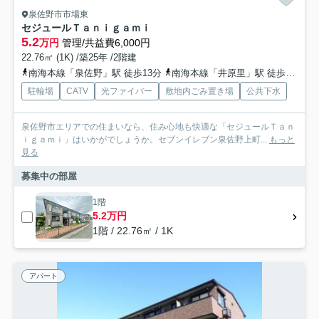
泉佐野市市場東
セジュールＴａｎｉｇａｍｉ
5.2
万円
管理/共益費6,000円
22.76㎡ (1K) /築25年 /2階建
南海本線「泉佐野」駅 徒歩13分
南海本線「井原里」駅 徒歩25分
駐輪場
CATV
光ファイバー
敷地内ごみ置き場
公共下水
泉佐野市エリアでの住まいなら、住み心地も快適な「セジュールＴａｎ
ｉｇａｍｉ」はいかがでしょうか。セブンイレブン泉佐野上町...
もっと
見る
募集中の部屋
1階
5.2万円
1階 / 22.76㎡ / 1K
アパート