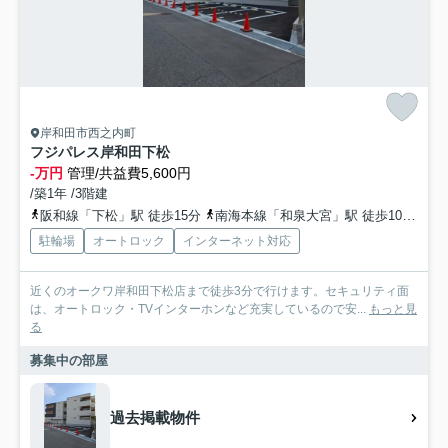
岸和田市西之内町
フジパレス岸和田下松
-万円
管理/共益費5,600円
/築1年 /3階建
阪和線「下松」駅 徒歩15分
南海本線「和泉大宮」駅 徒歩10分
阪
駐輪場
オートロック
インターネット対応
近くのオークワ岸和田下松店まで徒歩3分で行けます。セキュリティ面
は、オートロック・TVインターホンなど充実しているので安...
もっと見
る
募集中の部屋
過去掲載物件