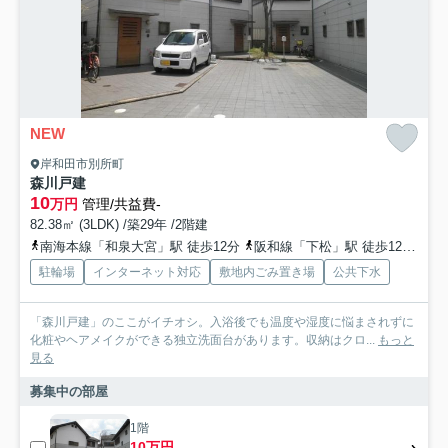
NEW
岸和田市別所町
森川戸建
10
万円
管理/共益費-
82.38㎡ (3LDK) /築29年 /2階建
南海本線「和泉大宮」駅 徒歩12分
阪和線「下松」駅 徒歩12分
南
駐輪場
インターネット対応
敷地内ごみ置き場
公共下水
「森川戸建」のここがイチオシ。入浴後でも温度や湿度に悩まされずに
化粧やヘアメイクができる独立洗面台があります。収納はクロ...
もっと
見る
募集中の部屋
1階
10万円