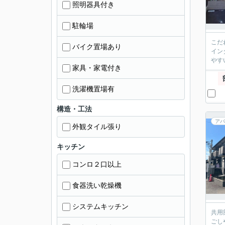
照明器具付き
駐輪場
こだ
バイク置場あり
イン
やす
家具・家電付き
洗濯機置場有
構造・工法
アパ
外観タイル張り
キッチン
コンロ２口以上
食器洗い乾燥機
システムキッチン
共用
ごし