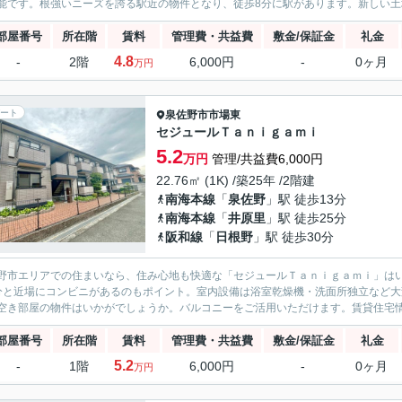
能です。根強いニーズを誇る駅近の物件となり、徒歩8分に駅があります。新しい土地
部屋番号
所在階
賃料
管理費・共益費
敷金/保証金
礼金
4.8
-
2階
6,000円
-
0ヶ月
万円
ート
泉佐野市
市場東
セジュールＴａｎｉｇａｍｉ
5.2
万円
管理/共益費6,000円
22.76㎡ (1K) /築25年 /2階建
南海本線
「
泉佐野
」駅 徒歩13分
南海本線
「
井原里
」駅 徒歩25分
阪和線
「
日根野
」駅 徒歩30分
野市エリアでの住まいなら、住み心地も快適な「セジュールＴａｎｉｇａｍｉ」は
分と近場にコンビニがあるのもポイント。室内設備は浴室乾燥機・洗面所独立など
空き部屋の物件はいかがでしょうか。バルコニーをご活用いただけます。賃貸住宅情
部屋番号
所在階
賃料
管理費・共益費
敷金/保証金
礼金
5.2
-
1階
6,000円
-
0ヶ月
万円