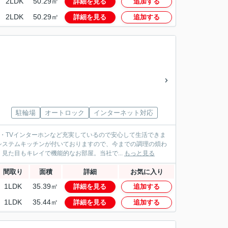
2LDK
50.29㎡
詳細を見る
追加する
2LDK
50.29㎡
詳細を見る
追加する
駐輪場
オートロック
インターネット対応
・TVインターホンなど充実しているので安心して生活できま
システムキッチンが付いておりますので、今までの調理の煩わ
見た目もキレイで機能的なお部屋。当社で...
もっと見る
間取り
面積
詳細
お気に入り
1LDK
35.39㎡
詳細を見る
追加する
1LDK
35.44㎡
詳細を見る
追加する