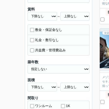
能な
賃料
～
敷金・保証金なし
賃貸
礼金・敷引なし
共益費・管理費込み
築年数
メゾ
面積
セキ
揃っ
～
間取り
ワンルーム
1K