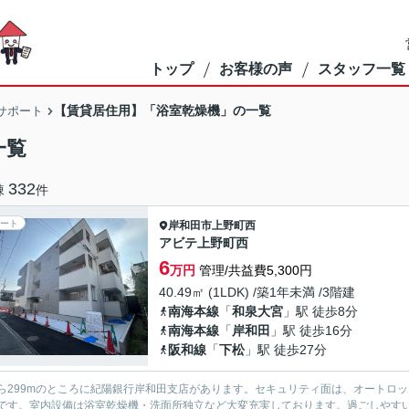
トップ
お客様の声
スタッフ一覧
【賃貸居住用】「浴室乾燥機」の一覧
サポート
一覧
332
棟
件
ート
岸和田市
上野町西
アビテ上野町西
6
万円
管理/共益費5,300円
40.49㎡ (1LDK) /築1年未満 /3階建
南海本線
「
和泉大宮
」駅 徒歩8分
南海本線
「
岸和田
」駅 徒歩16分
阪和線
「
下松
」駅 徒歩27分
ら299mのところに紀陽銀行岸和田支店があります。セキュリティ面は、オートロ
です。室内設備は浴室乾燥機・洗面所独立など大変充実しております。過ごしやす