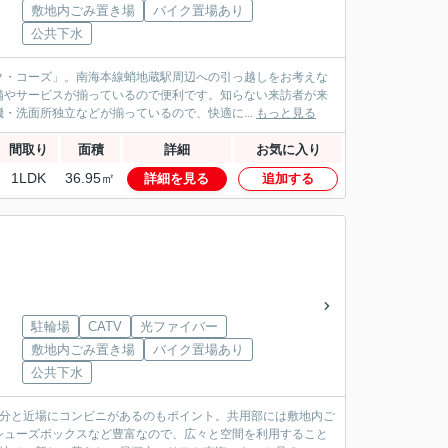
敷地内ごみ置き場
バイク置場あり
公共下水
ク・コーズ」。南海本線蛸地蔵駅周辺への引っ越しをお考えな
備やサービスが揃っているので便利です。知らない来訪者が来
・洗面所独立などが揃っているので、快適に...
もっと見る
間取り
面積
詳細
お気に入り
1LDK
36.95㎡
詳細を見る
追加する
駐輪場
CATV
光ファイバー
敷地内ごみ置き場
バイク置場あり
公共下水
5分と近場にコンビニがあるのもポイント。共用部には敷地内ご
シューズボックスなど豊富なので、広々と空間を利用すること