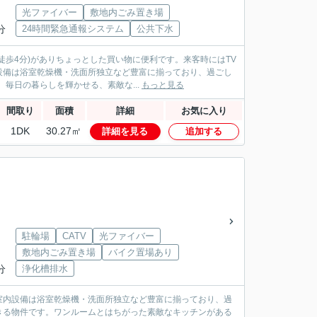
光ファイバー
敷地内ごみ置き場
分
24時間緊急通報システム
公共下水
歩4分)がありちょっとした買い物に便利です。来客時にはTV
設備は浴室乾燥機・洗面所独立など豊富に揃っており、過ごし
毎日の暮らしを輝かせる、素敵な...
もっと見る
間取り
面積
詳細
お気に入り
1DK
30.27㎡
詳細を見る
追加する
駐輪場
CATV
光ファイバー
敷地内ごみ置き場
バイク置場あり
分
浄化槽排水
室内設備は浴室乾燥機・洗面所独立など豊富に揃っており、過
きる物件です。ワンルームとはちがった素敵なキッチンがある