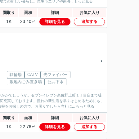
での新しい暮らし。貝塚市エリアや南海...
もっと見る
間取り
面積
詳細
お気に入り
1K
23.40㎡
詳細を見る
追加する
駐輪場
CATV
光ファイバー
敷地内ごみ置き場
公共下水
いかがでしょうか。セブンイレブン泉佐野上町１丁目店まで徒
大変充実しております。憧れの新生活を早くはじめるためにも、
報をお探しの方で、お困りでしたら当社に...
もっと見る
間取り
面積
詳細
お気に入り
1K
22.76㎡
詳細を見る
追加する