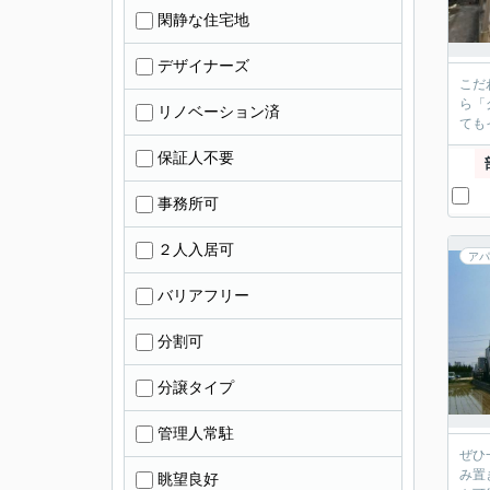
閑静な住宅地
デザイナーズ
こだ
ら「
リノベーション済
ても
保証人不要
事務所可
２人入居可
アパ
バリアフリー
分割可
分譲タイプ
管理人常駐
ぜひ
み置
眺望良好