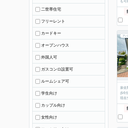
も可
二世帯住宅
フリーレント
カードキー
アパ
オープンハウス
外国人可
ガスコンロ設置可
ルームシェア可
泉佐
学生向け
歩6
現在
カップル向け
女性向け