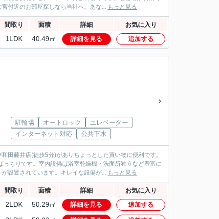
宮付近のお部屋探しなら当社へ。あな...
もっと見る
間取り
面積
詳細
お気に入り
1LDK
40.49㎡
詳細を見る
追加する
駐輪場
オートロック
エレベーター
インターネット対応
公共下水
和田藤井店(徒歩5分)がありちょっとした買い物に便利です。
ばっちりです。室内設備は浴室乾燥機・洗面所独立など豊富に
設置されています。キレイな設備が...
もっと見る
間取り
面積
詳細
お気に入り
2LDK
50.29㎡
詳細を見る
追加する