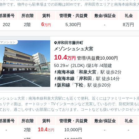
物件です。物件から駐車場までの距離は80mです。岸和田市エリアと南海本線和泉大
部屋番号
所在階
賃料
管理費・共益費
敷金/保証金
礼金
6
202
2階
5,300円
-
8万円
万円
マンション
岸和田市
藤井町
メゾンシュシュ大宮
10.4
万円
管理/共益費10,000円
50.29㎡ (2LDK) /築1年 /4階建
南海本線
「
和泉大宮
」駅 徒歩2分
南海本線
「
岸和田
」駅 徒歩14分
阪和線
「
下松
」駅 徒歩20分
ンシュシュ大宮：南海本線和泉大宮駅にも近くて便利。近くにはファミリーマート岸
ュリティ面は、オートロック・TVインターホンなど充実しているので、防犯対策も
ており、過ごしやすいお部屋になっております。コートなども扱いやすいクロゼットが
部屋番号
所在階
賃料
管理費・共益費
敷金/保証金
礼金
10.4
-
2階
10,000円
-
-
万円