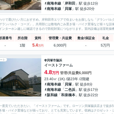
南海本線
「
岸和田
」駅 徒歩12分
南海本線
「
貝塚
」駅 徒歩20分
わりで選びたい方におすすめ。岸和田市エリアで住まいをお探しなら「グランパル
グランパルク・コーズ」。共用部には敷地内ごみ置き場・バイク置場など様々な設
インターホン越しに確認できるので防犯対策につながります。室内設備は浴室乾燥機
部屋番号
所在階
賃料
管理費・共益費
敷金/保証金
礼金
5.4
-
1階
6,000円
-
5万円
万円
ート
貝塚市
脇浜
イーストファーム
4.8
万円
管理/共益費6,000円
23.40㎡ (1K) /築23年 /2階建
南海本線
「
貝塚
」駅 徒歩8分
南海本線
「
二色浜
」駅 徒歩17分
阪和線
「
和泉橋本
」駅 徒歩22分
一度見ていただきたい、「イーストファーム」です。ローソン貝塚脇浜店まで徒歩
き場・バイク置場などが揃っており、とても充実しています。収納はクロゼット・