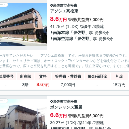
ート
泉佐野市
高松東
アソシエ高松東
8.6
万円
管理/共益費7,000円
41.75㎡ (1LDK) /築9年 /3階建
南海本線
「
泉佐野
」駅 徒歩8分
南海空港線
「
泉佐野
」駅 徒歩8分
一度見ていただきたい、「アソシエ高松東」です。松源泉佐野店まで徒歩7分です
います。セキュリティ面は、オートロック・TVインターホンなどを備え付けている
ど豊富なので、広々と空間を利用することも可能です。現在空家なので、すぐにご案内
部屋番号
所在階
賃料
管理費・共益費
敷金/保証金
礼金
8.6
-
3階
7,000円
-
15万円
万円
ート
泉佐野市
高松東
ボンシャンス薫風
6.6
万円
管理/共益費6,000円
30.27㎡ (1DK) /築11年 /2階建
南海本線
「
泉佐野
」駅 徒歩11分