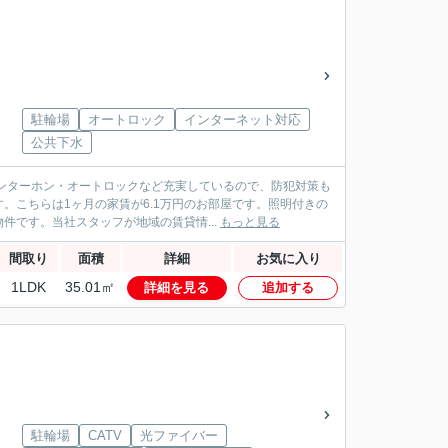
駐輪場
オートロック
インターネット対応
公共下水
ンターホン・オートロックなど充実しているので、防犯対策も
。こちらは1ヶ月の家賃が6.1万円のお部屋です。照明付きの
です。当社スタッフが地域の賃貸情...
もっと見る
間取り
面積
詳細
お気に入り
1LDK
35.01㎡
詳細を見る
追加する
駐輪場
CATV
光ファイバー