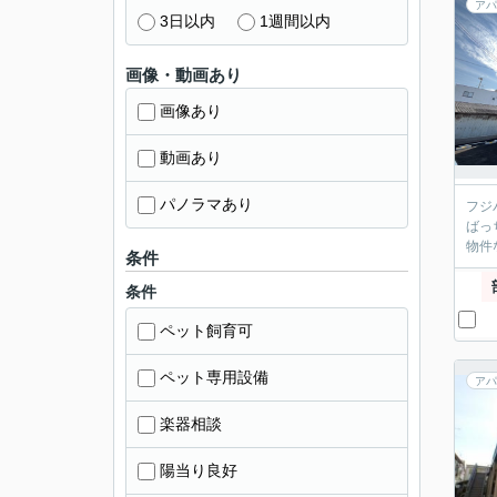
アパ
3日以内
1週間以内
画像・動画あり
画像あり
動画あり
パノラマあり
フジ
ばっ
物件
条件
条件
ペット飼育可
ペット専用設備
アパ
楽器相談
陽当り良好