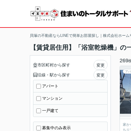
貝塚の不動産ならLINEで簡単お部屋探し｜株式会社ホーム
【賃貸居住用】「浴室乾燥機」の
269
市区町村から探す
変更
アパ
沿線・駅から探す
変更
アパート
マンション
一戸建て
家か
募集中のみ表示
ちり