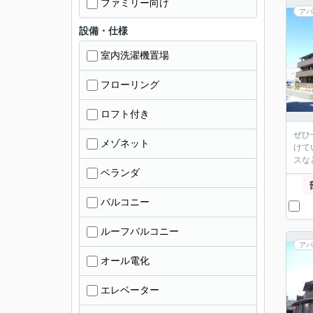
ファミリー向け
アパ
設備・仕様
室内洗濯機置場
フローリング
ロフト付き
ぜひ
メゾネット
けて
スな
ベランダ
バルコニー
ルーフバルコニー
アパ
オール電化
エレベーター