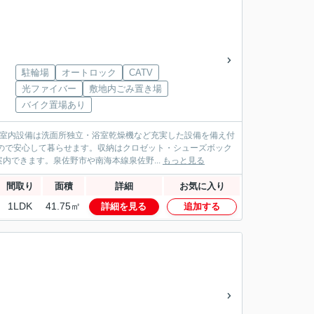
駐輪場
オートロック
CATV
光ファイバー
敷地内ごみ置き場
バイク置場あり
。室内設備は洗面所独立・浴室乾燥機など充実した設備を備え付
ので安心して暮らせます。収納はクロゼット・シューズボック
できます。泉佐野市や南海本線泉佐野...
もっと見る
間取り
面積
詳細
お気に入り
1LDK
41.75㎡
詳細を見る
追加する