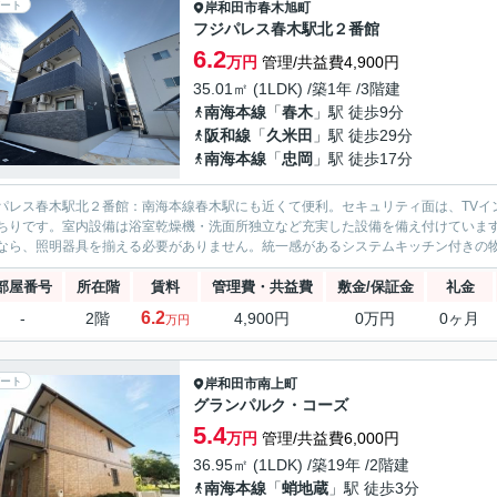
ート
岸和田市
春木旭町
フジパレス春木駅北２番館
6.2
万円
管理/共益費4,900円
35.01㎡ (1LDK) /築1年 /3階建
南海本線
「
春木
」駅 徒歩9分
阪和線
「
久米田
」駅 徒歩29分
南海本線
「
忠岡
」駅 徒歩17分
パレス春木駅北２番館：南海本線春木駅にも近くて便利。セキュリティ面は、TVイ
ちりです。室内設備は浴室乾燥機・洗面所独立など充実した設備を備え付けています
なら、照明器具を揃える必要がありません。統一感があるシステムキッチン付きの物件
部屋番号
所在階
賃料
管理費・共益費
敷金/保証金
礼金
6.2
-
2階
4,900円
0万円
0ヶ月
万円
ート
岸和田市
南上町
グランパルク・コーズ
5.4
万円
管理/共益費6,000円
36.95㎡ (1LDK) /築19年 /2階建
南海本線
「
蛸地蔵
」駅 徒歩3分