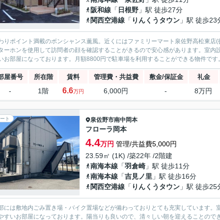
阪和線
「
日根野
」駅 徒歩27分
関西空港線
「
りんくうタウン
」駅 徒歩23
わりポイント満載のボンシャンス薫風。近くにはファミリーマート泉佐野高松東店(徒
ターホンを使用して訪問者の顔を確認することがきるので安心感があります。室内
いお部屋になっております。月額8800円で駐車場を利用することができる物件です。
部屋番号
所在階
賃料
管理費・共益費
敷金/保証金
礼金
6.6
-
1階
6,000円
-
8万円
万円
ート
泉佐野市
南中岡本
フローラ岡本
4.4
万円
管理/共益費5,000円
23.59㎡ (1K) /築22年 /2階建
南海本線
「
羽倉崎
」駅 徒歩11分
南海本線
「
吉見ノ里
」駅 徒歩16分
関西空港線
「
りんくうタウン
」駅 徒歩25
部には敷地内ごみ置き場・バイク置場などが備わっておりとても充実しています。
やすいお部屋になっております。陽当りも良いので、清々しい朝を迎えることので