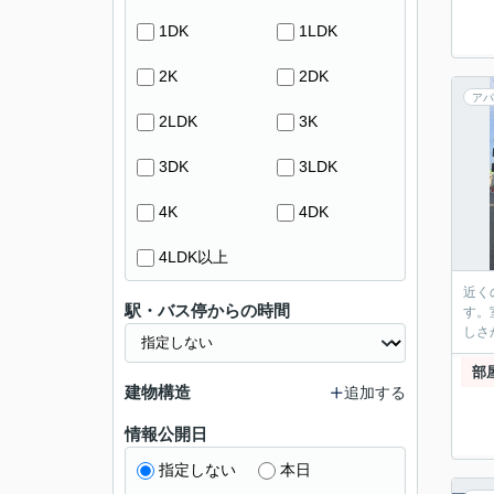
1DK
1LDK
2K
2DK
アパ
2LDK
3K
3DK
3LDK
4K
4DK
4LDK以上
近く
駅・バス停からの時間
す。
しさ
部
建物構造
追加する
情報公開日
指定しない
本日