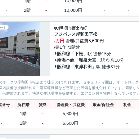
-
-
1階
10,000円
-
-
-
-
2階
10,000円
-
-
ート
岸和田市
西之内町
フジパレス岸和田下松
-万円
管理/共益費5,600円
/築1年 /3階建
阪和線
「
下松
」駅 徒歩15分
南海本線
「
和泉大宮
」駅 徒歩10分
阪和線
「
東岸和田
」駅 徒歩31分
のオークワ岸和田下松店まで徒歩3分で行けます。セキュリティ面は、オートロック
室内設備は洗面所独立・浴室乾燥機など充実した設備を備え付けています。素敵な
から解放されます。快適な生活環境を提供する、エアコン付き物件となっています。
屋番号
所在階
賃料
管理費・共益費
敷金/保証金
礼金
-
-
1階
5,600円
-
-
-
-
1階
5,600円
-
-